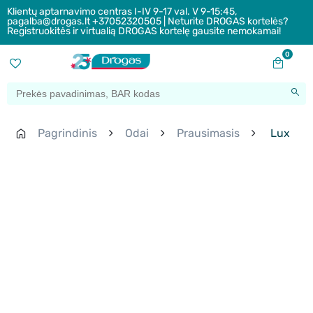
Klientų aptarnavimo centras I-IV 9-17 val. V 9-15:45,
pagalba@drogas.lt +37052320505 | Neturite DROGAS kortelės?
Registruokitės ir virtualią DROGAS kortelę gausite nemokamai!
0
Pagrindinis
Odai
Prausimasis
Lux