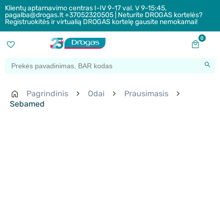
Klientų aptarnavimo centras I-IV 9-17 val. V 9-15:45,
pagalba@drogas.lt +37052320505 | Neturite DROGAS kortelės?
Registruokitės ir virtualią DROGAS kortelę gausite nemokamai!
0
Pagrindinis
Odai
Prausimasis
Sebamed