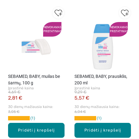
NEMOKAMAS
NEMOKAMAS
PRISTATYMAS
PRISTATYMAS
SEBAMED, BABY, muilas be
SEBAMED, BABY, prausiklis,
šarmų, 100 g
200 ml
Įprastinė kaina
Įprastinė kaina
4,69 €
9,29 €
2,81 €
5,57 €
30 dienų mažiausia kaina: 
30 dienų mažiausia kaina: 
3,05 €
6,04 €
1
1
Pridėti į krepšelį
Pridėti į krepšelį