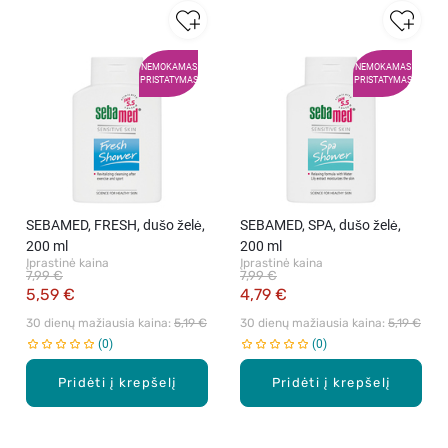
NEMOKAMAS
NEMOKAMAS
PRISTATYMAS
PRISTATYMAS
SEBAMED, FRESH, dušo želė,
SEBAMED, SPA, dušo želė,
200 ml
200 ml
Įprastinė kaina
Įprastinė kaina
7,99 €
7,99 €
5,59 €
4,79 €
30 dienų mažiausia kaina: 
5,19 €
30 dienų mažiausia kaina: 
5,19 €
0
0
Pridėti į krepšelį
Pridėti į krepšelį