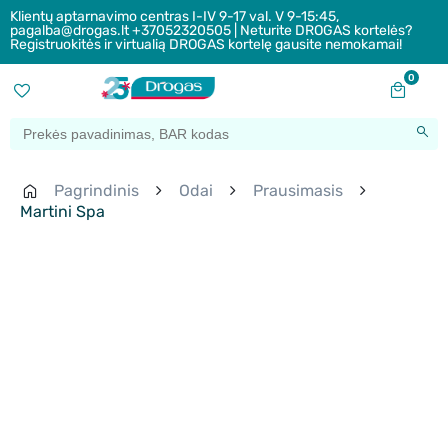
Klientų aptarnavimo centras I-IV 9-17 val. V 9-15:45,
pagalba@drogas.lt +37052320505 | Neturite DROGAS kortelės?
Registruokitės ir virtualią DROGAS kortelę gausite nemokamai!
0
Pagrindinis
Odai
Prausimasis
Martini Spa