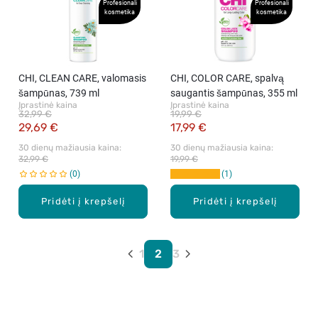
Profesionali
Profesionali
kosmetika
kosmetika
CHI, CLEAN CARE, valomasis
CHI, COLOR CARE, spalvą
šampūnas, 739 ml
saugantis šampūnas, 355 ml
Įprastinė kaina
Įprastinė kaina
32,99 €
19,99 €
29,69 €
17,99 €
30 dienų mažiausia kaina: 
30 dienų mažiausia kaina: 
32,99 €
19,99 €
0
1
Pridėti į krepšelį
Pridėti į krepšelį
1
2
3