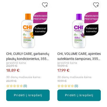
NEMOKAMAS
NEMOKAMAS
PRISTATYMAS
PRISTATYMAS
Profesionali
Profesionali
kosmetika
kosmetika
CHI, CURLY CARE, garbanotų
CHI, VOLUME CARE, apimties
plaukų kondicionierius, 355
suteikiantis šampūnas, 355
Įprastinė kaina
Įprastinė kaina
ml
ml
20,99 €
19,99 €
18,89 €
17,99 €
30 dienų mažiausia kaina: 
30 dienų mažiausia kaina: 
20,99 €
19,99 €
0
0
Pridėti į krepšelį
Pridėti į krepšelį