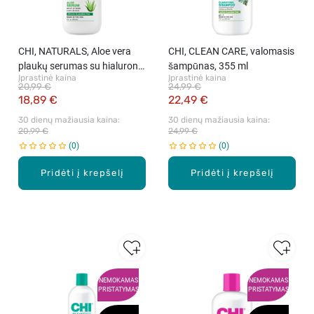
CHI, NATURALS, Aloe vera
CHI, CLEAN CARE, valomasis
plaukų serumas su hialurono
šampūnas, 355 ml
Įprastinė kaina
Įprastinė kaina
rūgštimi, 59 ml
20,99 €
24,99 €
18,89 €
22,49 €
30 dienų mažiausia kaina: 
30 dienų mažiausia kaina: 
20,99 €
24,99 €
0
0
Pridėti į krepšelį
Pridėti į krepšelį
NEMOKAMAS
NEMOKAMAS
PRISTATYMAS
PRISTATYMAS