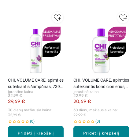
NEMOKAMAS
NEMOKAMAS
PRISTATYMAS
PRISTATYMAS
Profesionali
Profesionali
kosmetika
kosmetika
CHI, VOLUME CARE, apimties
CHI, VOLUME CARE, apimties
suteikiantis šampūnas, 739
suteikiantis kondicionierius,
Įprastinė kaina
Įprastinė kaina
ml
355 ml
32,99 €
22,99 €
29,69 €
20,69 €
30 dienų mažiausia kaina: 
30 dienų mažiausia kaina: 
32,99 €
22,99 €
0
0
Pridėti į krepšelį
Pridėti į krepšelį