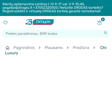
Klientų aptarnavimo centras I-IV 9-17 val. V 9-15:45,
pagalba@drogas.lt +37052320505 | Neturite DROGAS kortelės?
Registruokitės ir virtualią DROGAS kortelę gausite nemokamai!
0
Pagrindinis
Plaukams
Priežiūra
Chi
Luxury