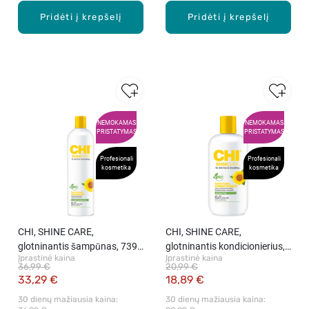
Pridėti į krepšelį
Pridėti į krepšelį
NEMOKAMAS
NEMOKAMAS
PRISTATYMAS
PRISTATYMAS
Profesionali
Profesionali
kosmetika
kosmetika
CHI, SHINE CARE,
CHI, SHINE CARE,
glotninantis šampūnas, 739
glotninantis kondicionierius,
Įprastinė kaina
Įprastinė kaina
ml
355 ml
36,99 €
20,99 €
33,29 €
18,89 €
30 dienų mažiausia kaina: 
30 dienų mažiausia kaina: 