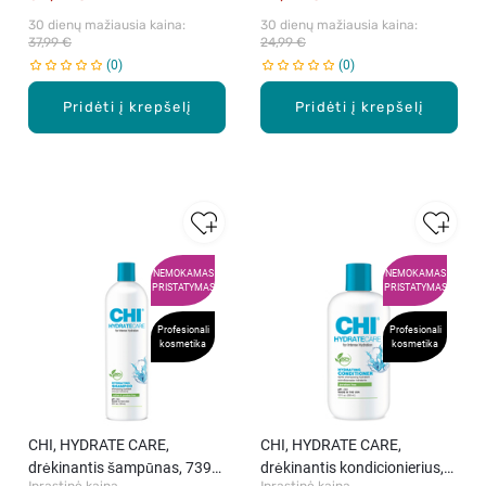
30 dienų mažiausia kaina: 
30 dienų mažiausia kaina: 
37,99 €
24,99 €
0
0
Pridėti į krepšelį
Pridėti į krepšelį
NEMOKAMAS
NEMOKAMAS
PRISTATYMAS
PRISTATYMAS
Profesionali
Profesionali
kosmetika
kosmetika
CHI, HYDRATE CARE,
CHI, HYDRATE CARE,
drėkinantis šampūnas, 739
drėkinantis kondicionierius,