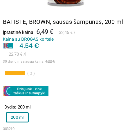
BATISTE, BROWN, sausas šampūnas, 200 ml
6,49 €
Įprastinė kaina
32,45 €
l
Kaina su DROGAS kortele
4,54 €
22,70 €
l
30 dienų mažiausia kaina: 
4,22 €
( 3 )
Dydis
200 ml
200 ml
303210