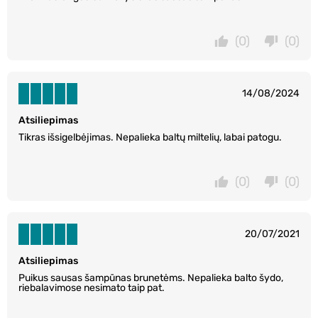
(0)
(0)
14/08/2024
Atsiliepimas
Tikras išsigelbėjimas. Nepalieka baltų miltelių, labai patogu.
(0)
(0)
20/07/2021
Atsiliepimas
Puikus sausas šampūnas brunetėms. Nepalieka balto šydo,
riebalavimose nesimato taip pat.