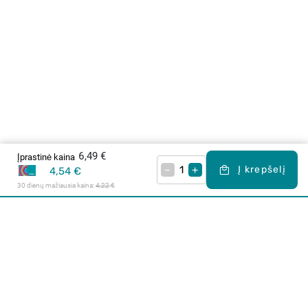
6,49 €
Įprastinė kaina
–
+
Į krepšelį
4,54 €
30 dienų mažiausia kaina: 
4,22 €