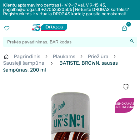
Klientų aptarnavimo centras I-IV 9-17 val. V 9-15:45,
pagalba@drogas.lt +37052320505 | Neturite DROGAS kortelės?
Registruokitės ir virtualią DROGAS kortelę gausite nemokamai!
0
Pagrindinis
Plaukams
Priežiūra
Sausieji šampūnai
BATISTE, BROWN, sausas
šampūnas, 200 ml
NEMOKAMAS
PRISTATYMAS