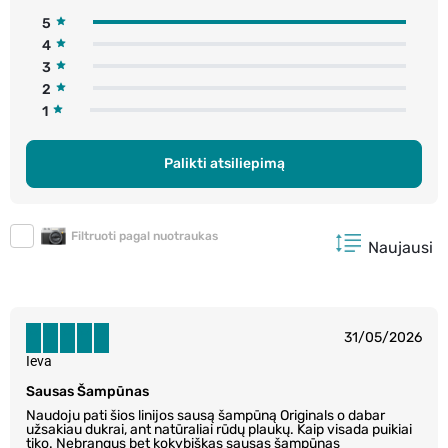
5
4
3
2
1
Palikti atsiliepimą
Filtruoti pagal nuotraukas
Naujausi
31/05/2026
Ieva
Sausas Šampūnas
Naudoju pati šios linijos sausą šampūną Originals o dabar
užsakiau dukrai, ant natūraliai rūdų plaukų. Kaip visada puikiai
tiko. Nebrangus bet kokybiškas sausas šampūnas