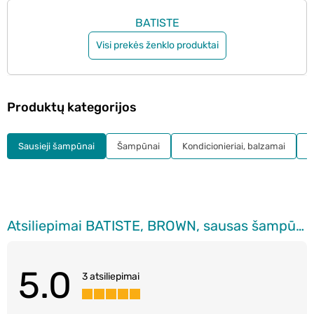
BATISTE
Visi prekės ženklo produktai
Produktų kategorijos
Sausieji šampūnai
Šampūnai
Kondicionieriai, balzamai
K
Atsiliepimai BATISTE, BROWN, sausas šampūnas, 200 ml
5.0
3 atsiliepimai