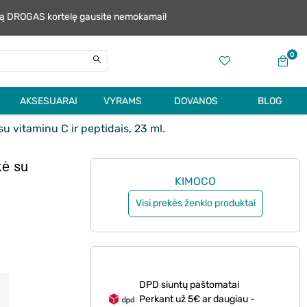
alią DROGAS kortelę gausite nemokamai!
0
AKSESUARAI
VYRAMS
DOVANOS
BLOG
 vitaminu C ir peptidais, 23 ml.
kė su
KIMOCO
Visi prekės ženklo produktai
DPD siuntų paštomatai
Perkant už 5€ ar daugiau -