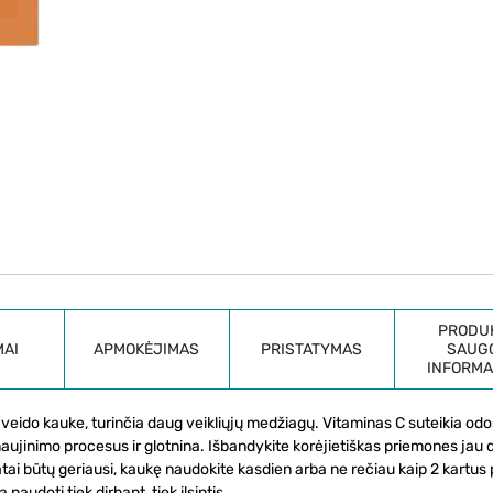
PRODU
MAI
APMOKĖJIMAS
PRISTATYMAS
SAUG
INFORMA
ka veido kauke, turinčia daug veikliųjų medžiagų. Vitaminas C suteikia odo
inaujinimo procesus ir glotnina. Išbandykite korėjietiškas priemones jau d
ai būtų geriausi, kaukę naudokite kasdien arba ne rečiau kaip 2 kartus 
naudoti tiek dirbant, tiek ilsintis.