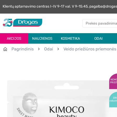
Klientų aptarnavimo centras I-IV 9-17 val. V 9-15:45, pagalba@droga
AKCIJOS
NAUJIENOS
KOSMETIKA
ODAI
Pagrindinis
Odai
Veido priežiūros priemonės
NEM
PRIS
DR
reko