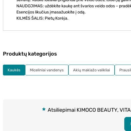
NAUDOJIMAS: uždėkite kaukę ant švarios veido odos – pradėkite 
Esencijos likučius įmasažuokite į odą.
KILMĖS ŠALIS: Pietų Korėja.
Produktų kategorijos
Kaukės
Miceliniai vandenys
Akių makiažo valikliai
Prausikl
Atsiliepimai KIMOCO BEAUTY, VITAMI