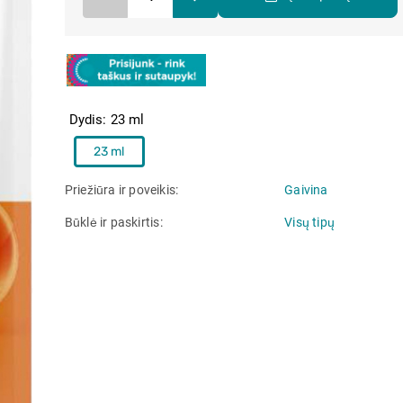
Dydis
23 ml
23 ml
Priežiūra ir poveikis
Gaivina
Būklė ir paskirtis
Visų tipų