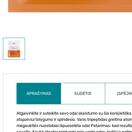
APRAŠYMAS
SUDĖTIS
ĮSPĖJI
Atgaivinkite ir suteikite savo odai skaistumo su šia korėjietiš
atspalviui tolygumo ir spindesio. Vario tripeptidas greitina ats
mėgaukitės nuostabiai išpuoselėta oda! Patarimas: kad rezultat
savaitę. Kaukė idealiai priglunda prie veido odos, todėl ją galima 