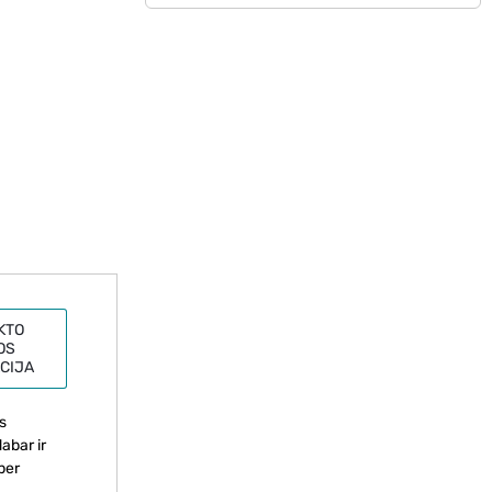
KTO
OS
CIJA
s
abar ir
per