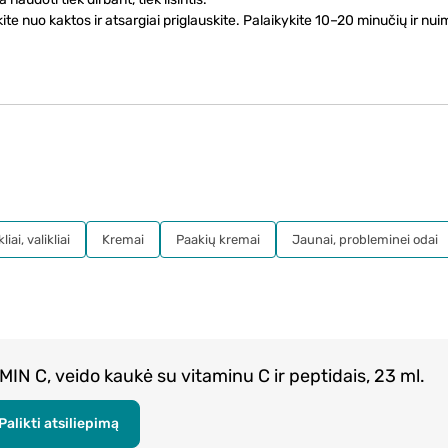
nuo kaktos ir atsargiai priglauskite. Palaikykite 10–20 minučių ir nuim
iai, valikliai
Kremai
Paakių kremai
Jaunai, probleminei odai
N C, veido kaukė su vitaminu C ir peptidais, 23 ml.
Palikti atsiliepimą