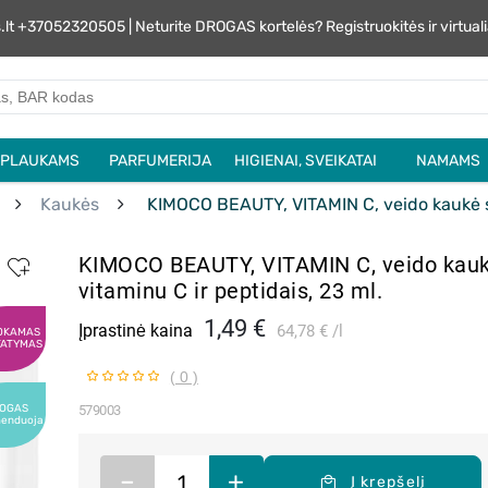
s.lt +37052320505 | Neturite DROGAS kortelės? Registruokitės ir virtu
PLAUKAMS
PARFUMERIJA
HIGIENAI, SVEIKATAI
NAMAMS
Kaukės
KIMOCO BEAUTY, VITAMIN C, veido kaukė su
KIMOCO BEAUTY, VITAMIN C, veido kau
vitaminu C ir peptidais, 23 ml.
1,49 €
Įprastinė kaina
64,78 €
l
OKAMAS
TATYMAS
( 0 )
OGAS
579003
menduoja
–
+
Į krepšelį