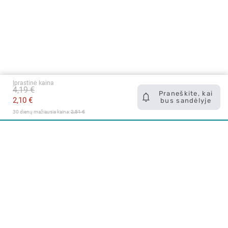
Įprastinė kaina
4,19 €
Praneškite, kai
2,10 €
bus sandėlyje
30 dienų mažiausia kaina: 
2,51 €
Apie mus