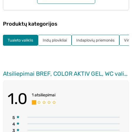
Produktų kategorijos
Tualeto valiklis
Indų plovikliai
Indaplovių priemonės
Virtu
Atsiliepimai BREF, COLOR AKTIV GEL, WC valiklis, 700 ml
1.0
1 atsiliepimai
5
4
3