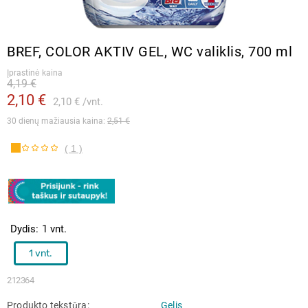
BREF, COLOR AKTIV GEL, WC valiklis, 700 ml
Įprastinė kaina
4,19 €
2,10 €
2,10 €
vnt.
30 dienų mažiausia kaina: 
2,51 €
( 1 )
Dydis
1 vnt.
1 vnt.
212364
Produkto tekstūra
Gelis