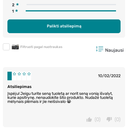
2
1
Palikti atsiliepimą
Filtruoti pagal nuotraukas
Naujausi
10/02/2022
Atsiliepimas
Įspėju! Jeigu turite seną tuoletą ar norit seną vonią išvalyt,
kurie apsitrynę, nenaudokite šito produkto. Nudažė tuoletą
mėlynais plėmais ir jie neišsivalo 😭
(0)
(0)