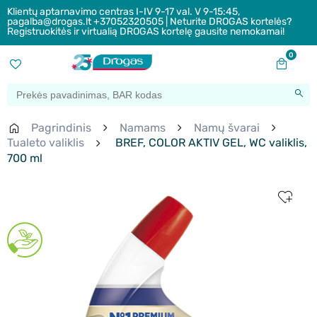
Klientų aptarnavimo centras I-IV 9-17 val. V 9-15:45,
pagalba@drogas.lt +37052320505 | Neturite DROGAS kortelės?
Registruokitės ir virtualią DROGAS kortelę gausite nemokamai!
0
Pagrindinis
Namams
Namų švarai
Tualeto valiklis
BREF, COLOR AKTIV GEL, WC valiklis,
700 ml