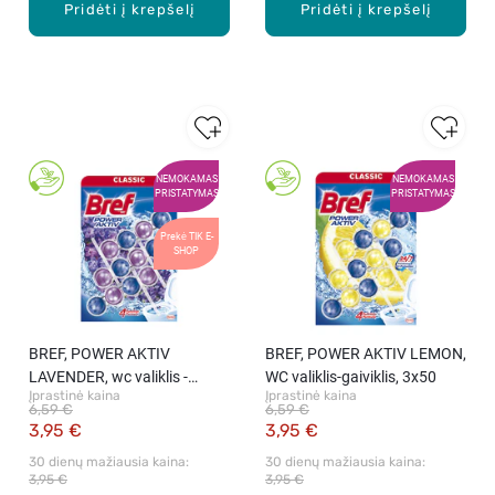
Pridėti į krepšelį
Pridėti į krepšelį
NEMOKAMAS
NEMOKAMAS
PRISTATYMAS
PRISTATYMAS
Prekė TIK E-
SHOP
BREF, POWER AKTIV
BREF, POWER AKTIV LEMON,
LAVENDER, wc valiklis -
WC valiklis-gaiviklis, 3x50
Įprastinė kaina
Įprastinė kaina
gaiviklis, 150 g
6,59 €
6,59 €
3,95 €
3,95 €
30 dienų mažiausia kaina: 
30 dienų mažiausia kaina: 
3,95 €
3,95 €