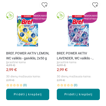
NEMOKAMAS
NEMOKAMAS
PRISTATYMAS
PRISTATYMAS
BREF, POWER AKTIV LEMON,
BREF, POWER AKTIV
WC valiklis - gaiviklis, 2x50 g
LAVENDER, WC valiklis -
Įprastinė kaina
Įprastinė kaina
gaiviklis, 2x50 g
4,99 €
4,99 €
2,99 €
2,99 €
30 dienų mažiausia kaina: 
30 dienų mažiausia kaina: 
2,99 €
2,99 €
0
0
Pridėti į krepšelį
Pridėti į krepšelį