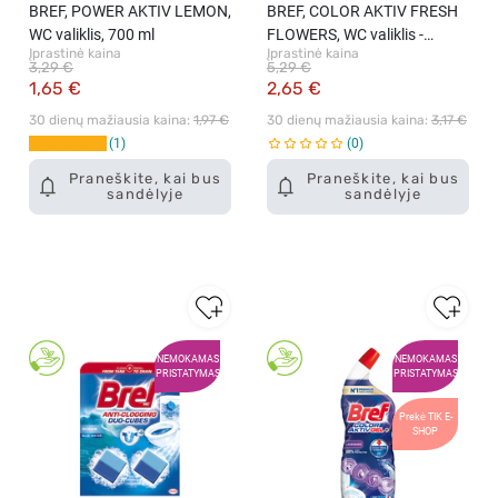
BREF, POWER AKTIV LEMON,
BREF, COLOR AKTIV FRESH
WC valiklis, 700 ml
FLOWERS, WC valiklis -
Įprastinė kaina
Įprastinė kaina
gaiviklis, 100 g
3,29 €
5,29 €
1,65 €
2,65 €
30 dienų mažiausia kaina: 
1,97 €
30 dienų mažiausia kaina: 
3,17 €
1
0
Praneškite, kai bus
Praneškite, kai bus
sandėlyje
sandėlyje
NEMOKAMAS
NEMOKAMAS
PRISTATYMAS
PRISTATYMAS
Prekė TIK E-
SHOP