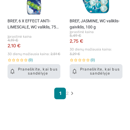
BREF, 6 X EFFECT ANTI-
BREF, JASMINE, WC valiklis-
LIMESCALE, WC valiklis, 750
gaiviklis, 100 g
Įprastinė kaina
ml
5,49 €
Įprastinė kaina
4,19 €
2,75 €
2,10 €
30 dienų mažiausia kaina: 
30 dienų mažiausia kaina: 
2,51 €
3,29 €
0
0
Praneškite, kai bus
Praneškite, kai bus
sandėlyje
sandėlyje
1
2