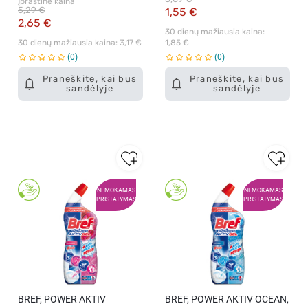
Įprastinė kaina
5,29 €
1,55 €
2,65 €
30 dienų mažiausia kaina: 
30 dienų mažiausia kaina: 
3,17 €
1,85 €
0
0
Praneškite, kai bus
Praneškite, kai bus
sandėlyje
sandėlyje
NEMOKAMAS
NEMOKAMAS
PRISTATYMAS
PRISTATYMAS
BREF, POWER AKTIV
BREF, POWER AKTIV OCEAN,