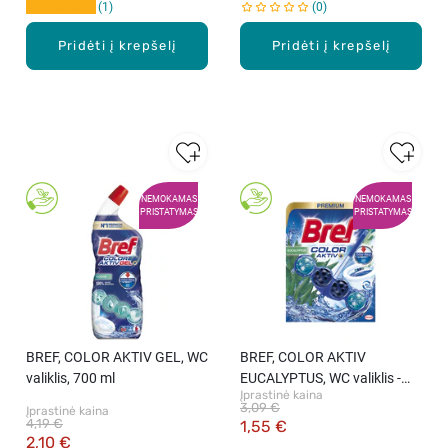
1
0
Pridėti į krepšelį
Pridėti į krepšelį
NEMOKAMAS
NEMOKAMAS
PRISTATYMAS
PRISTATYMAS
BREF, COLOR AKTIV GEL, WC
BREF, COLOR AKTIV
valiklis, 700 ml
EUCALYPTUS, WC valiklis -
Įprastinė kaina
gaiviklis, 50 g
3,09 €
Įprastinė kaina
4,19 €
1,55 €
2,10 €