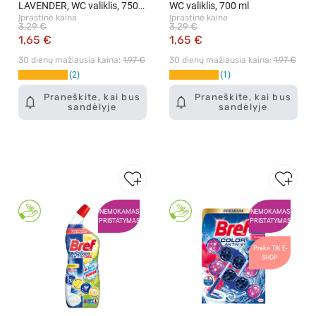
LAVENDER, WC valiklis, 750
WC valiklis, 700 ml
Įprastinė kaina
Įprastinė kaina
ml
3,29 €
3,29 €
1,65 €
1,65 €
30 dienų mažiausia kaina: 
1,97 €
30 dienų mažiausia kaina: 
1,97 €
2
1
Praneškite, kai bus
Praneškite, kai bus
sandėlyje
sandėlyje
NEMOKAMAS
NEMOKAMAS
PRISTATYMAS
PRISTATYMAS
Prekė TIK E-
SHOP