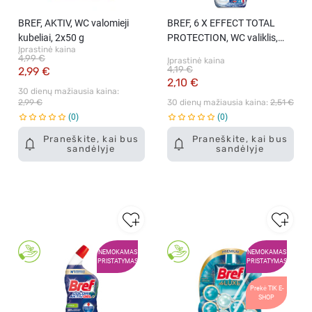
BREF, AKTIV, WC valomieji
BREF, 6 X EFFECT TOTAL
kubeliai, 2x50 g
PROTECTION, WC valiklis,
Įprastinė kaina
750 ml
4,99 €
Įprastinė kaina
4,19 €
2,99 €
2,10 €
30 dienų mažiausia kaina: 
2,99 €
30 dienų mažiausia kaina: 
2,51 €
0
0
Praneškite, kai bus
Praneškite, kai bus
sandėlyje
sandėlyje
NEMOKAMAS
NEMOKAMAS
PRISTATYMAS
PRISTATYMAS
Prekė TIK E-
SHOP