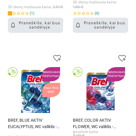
30 dienų mažiausia kaina: 
30 dienų mažiausia kaina: 
2,51 €
1,85 €
1
0
Praneškite, kai bus
Praneškite, kai bus
sandėlyje
sandėlyje
NEMOKAMAS
NEMOKAMAS
PRISTATYMAS
PRISTATYMAS
Prekė TIK E-
SHOP
BREF, BLUE AKTIV
BREF, COLOR AKTIV
EUCALYPTUS, WC valiklis -
FLOWER, WC valiklis -
Įprastinė kaina
gaiviklis, 2x50 g
gaiviklis, 50 g
3,09 €