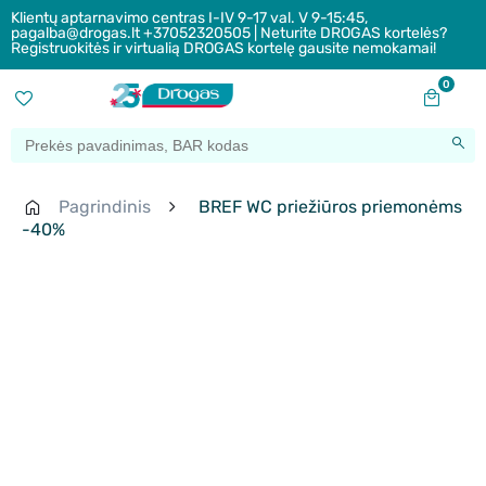
Klientų aptarnavimo centras I-IV 9-17 val. V 9-15:45,
pagalba@drogas.lt +37052320505 | Neturite DROGAS kortelės?
Registruokitės ir virtualią DROGAS kortelę gausite nemokamai!
0
Pagrindinis
BREF WC priežiūros priemonėms
-40%