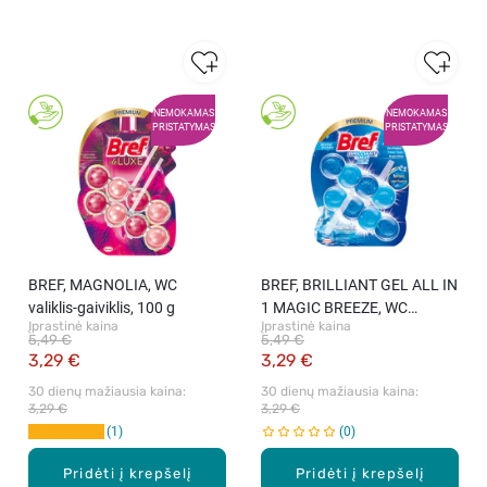
NEMOKAMAS
NEMOKAMAS
PRISTATYMAS
PRISTATYMAS
BREF, MAGNOLIA, WC
BREF, BRILLIANT GEL ALL IN
valiklis-gaiviklis, 100 g
1 MAGIC BREEZE, WC
Įprastinė kaina
Įprastinė kaina
valiklis-gaiviklis, 2x42g, 84 g
5,49 €
5,49 €
3,29 €
3,29 €
30 dienų mažiausia kaina: 
30 dienų mažiausia kaina: 
3,29 €
3,29 €
1
0
Pridėti į krepšelį
Pridėti į krepšelį