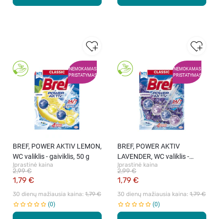
NEMOKAMAS
NEMOKAMAS
PRISTATYMAS
PRISTATYMAS
BREF, POWER AKTIV LEMON,
BREF, POWER AKTIV
WC valiklis - gaiviklis, 50 g
LAVENDER, WC valiklis -
Įprastinė kaina
Įprastinė kaina
gaiviklis, 50 g
2,99 €
2,99 €
1,79 €
1,79 €
30 dienų mažiausia kaina: 
1,79 €
30 dienų mažiausia kaina: 
1,79 €
0
0