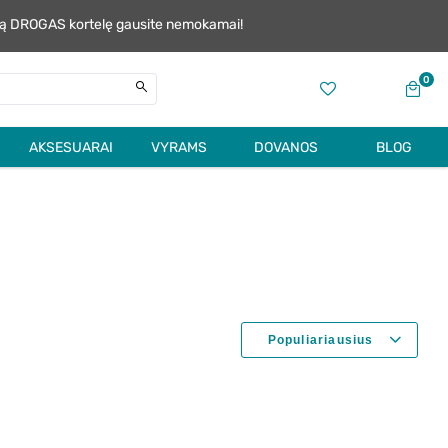
alią DROGAS kortelę gausite nemokamai!
0
AKSESUARAI
VYRAMS
DOVANOS
BLOG