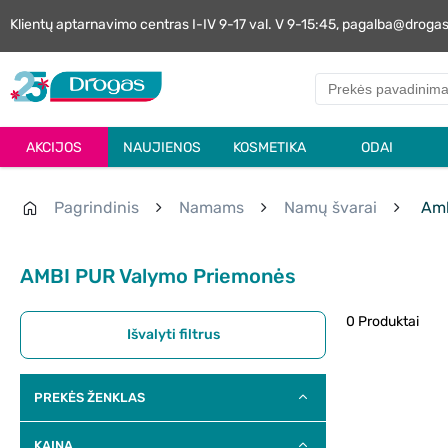
Klientų aptarnavimo centras I-IV 9-17 val. V 9-15:45, pagalba@droga
AKCIJOS
NAUJIENOS
KOSMETIKA
ODAI
Pagrindinis
Namams
Namų švarai
Amb
AMBI PUR Valymo Priemonės
0 Produktai
Išvalyti filtrus
PREKĖS ŽENKLAS
KAINA