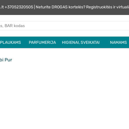
s.lt +37052320505 | Neturite DROGAS kortelės? Registruokitės ir virtu
PLAUKAMS
PARFUMERIJA
HIGIENAI, SVEIKATAI
NAMAMS
i Pur