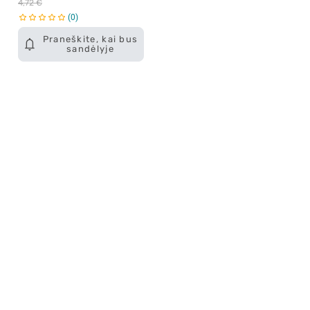
4,72 €
0
Praneškite, kai bus
sandėlyje
Apie mus
E. parduotuvė
Lojalumo programa