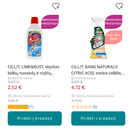
NEMOKAMAS
NEMOKAMAS
PRISTATYMAS
PRISTATYMAS
Prekė TIK E-
SHOP
CILLIT, LIME&RUST, skystas
CILLIT, BANG NATURALS
kalkių nuosėdų ir rūdžių
CITRIC ACID, vonios valiklis,
Įprastinė kaina
Įprastinė kaina
valiklis, 450 ml
750 ml
4,59 €
8,59 €
2,52 €
4,72 €
30 dienų mažiausia kaina: 
30 dienų mažiausia kaina: 
2,52 €
4,72 €
1
0
Pridėti į krepšelį
Pridėti į krepšelį