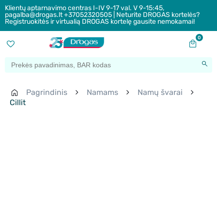
Klientų aptarnavimo centras I-IV 9-17 val. V 9-15:45,
pagalba@drogas.lt +37052320505 | Neturite DROGAS kortelės?
Registruokitės ir virtualią DROGAS kortelę gausite nemokamai!
0
Pagrindinis
Namams
Namų švarai
Cillit