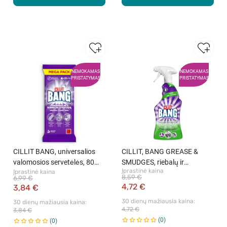
NEMOKAMAS
NEMOKAMAS
PRISTATYMAS
PRISTATYMAS
CILLIT BANG, universalios
CILLIT, BANG GREASE &
valomosios servetėlės, 80
SMUDGES, riebalų ir
Įprastinė kaina
Įprastinė kaina
vnt.
nešvarumų valiklis, 750 ml
8,59 €
6,99 €
4,72 €
3,84 €
30 dienų mažiausia kaina: 
30 dienų mažiausia kaina: 
4,72 €
3,84 €
0
0