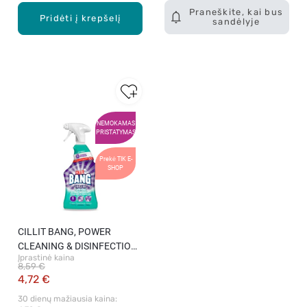
Praneškite, kai bus
Pridėti į krepšelį
sandėlyje
NEMOKAMAS
PRISTATYMAS
Prekė TIK E-
SHOP
CILLIT BANG, POWER
CLEANING & DISINFECTION,
Įprastinė kaina
dezinfekcinis valiklis, 750 ml
8,59 €
4,72 €
30 dienų mažiausia kaina: 