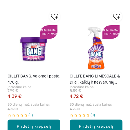
NEMOKAMAS
NEMOKAMAS
PRISTATYMAS
PRISTATYMAS
CILLIT BANG, valomoji pasta,
CILLIT, BANG LIMESCALE &
470 g.
DIRT, kalkių ir nešvarumų
Įprastinė kaina
Įprastinė kaina
valiklis, 750 ml
7,99 €
8,59 €
4,39 €
4,72 €
30 dienų mažiausia kaina: 
30 dienų mažiausia kaina: 
4,39 €
4,72 €
0
0
Pridėti į krepšelį
Pridėti į krepšelį