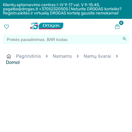
Klientų aptarnavimo centras I-IV 9-17 val. V 9-15:45,
pagalba@drogas.lt +37052320505 | Neturite DROGAS kortelės?
Registruokitės ir virtualią DROGAS kortelę gausite nemokamai!
0
Pagrindinis
Namams
Namų švarai
Domol