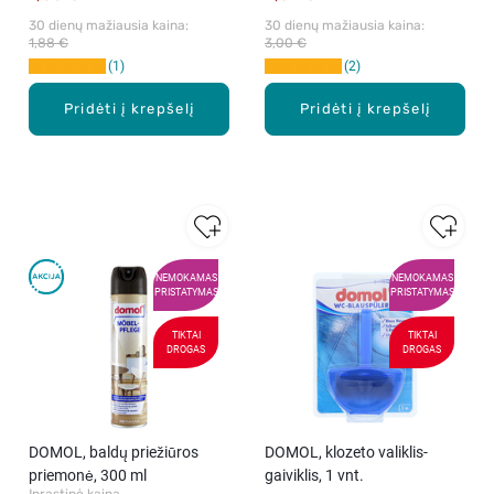
30 dienų mažiausia kaina: 
30 dienų mažiausia kaina: 
1,88 €
3,00 €
1
2
Pridėti į krepšelį
Pridėti į krepšelį
NEMOKAMAS
NEMOKAMAS
PRISTATYMAS
PRISTATYMAS
TIKTAI
TIKTAI
DROGAS
DROGAS
DOMOL, baldų priežiūros
DOMOL, klozeto valiklis-
priemonė, 300 ml
gaiviklis, 1 vnt.