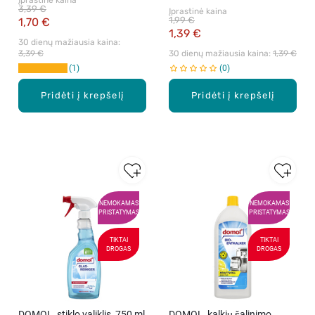
Įprastinė kaina
3,39 €
Įprastinė kaina
1,99 €
1,70 €
1,39 €
30 dienų mažiausia kaina: 
3,39 €
30 dienų mažiausia kaina: 
1,39 €
1
0
Pridėti į krepšelį
Pridėti į krepšelį
NEMOKAMAS
NEMOKAMAS
PRISTATYMAS
PRISTATYMAS
TIKTAI
TIKTAI
DROGAS
DROGAS
DOMOL, stiklo valiklis, 750 ml
DOMOL, kalkių šalinimo