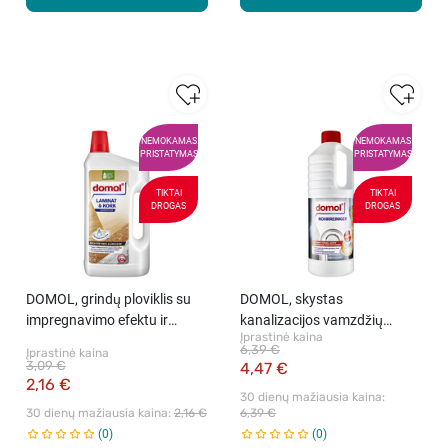
NEMOKAMAS
NEMOKAMAS
PRISTATYMAS
PRISTATYMAS
TIKTAI
TIKTAI
DROGAS
DROGAS
DOMOL, grindų ploviklis su
DOMOL, skystas
impregnavimo efektu ir
kanalizacijos vamzdžių
Įprastinė kaina
apsauga nuo drėgmės, 1 l
valiklis, 1 l
6,39 €
Įprastinė kaina
3,09 €
4,47 €
2,16 €
30 dienų mažiausia kaina: 
30 dienų mažiausia kaina: 
2,16 €
6,39 €
0
0