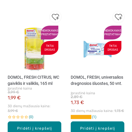
NEMOKAMAS
NEMOKAMAS
PRISTATYMAS
PRISTATYMAS
TIKTAI
TIKTAI
DROGAS
DROGAS
DOMOL, FRESH CITRUS, WC
DOMOL, FRESH, universalios
gaiviklis ir valiklis, 165 ml
drėgnosios šluostės, 50 vnt.
Įprastinė kaina
3,99 €
Įprastinė kaina
2,89 €
1,99 €
1,73 €
30 dienų mažiausia kaina: 
3,99 €
30 dienų mažiausia kaina: 
1,73 €
0
1
Pridėti į krepšelį
Pridėti į krepšelį