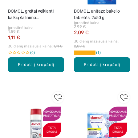
DOMOL, greitai veikianti
DOMOL, unitazo bakelio
kalkių šalinimo
tabletės, 2x50 g
Įprastinė kaina
priemonė,2x15 g
2,99 €
Įprastinė kaina
1,59 €
2,09 €
1,11 €
30 dienų mažiausia kaina: 
30 dienų mažiausia kaina: 
1,11 €
2,09 €
0
1
Pridėti į krepšelį
Pridėti į krepšelį
NEMOKAMAS
NEMOKAMAS
PRISTATYMAS
PRISTATYMAS
TIKTAI
TIKTAI
DROGAS
DROGAS