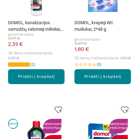
DOMOL, kanalizacijos
DOMOL, kvapieji WC
vamzdžių valomieji milteliai,
muiliukai, 2*48 g.
Įprastinė kaina
600 g
3,99 €
Įprastinė kaina
3,59 €
2,39 €
1,80 €
30 dienų mažiausia kaina: 
2,39 €
30 dienų mažiausia kaina: 
2,51 €
2
0
Pridėti į krepšelį
Pridėti į krepšelį
NEMOKAMAS
NEMOKAMAS
PRISTATYMAS
PRISTATYMAS