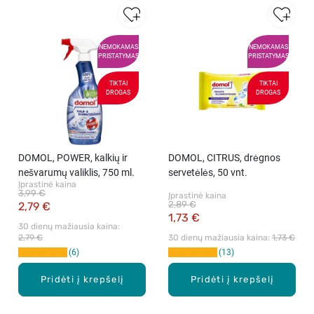
NEMOKAMAS
NEMOKAMAS
PRISTATYMAS
PRISTATYMAS
TIKTAI
TIKTAI
DROGAS
DROGAS
DOMOL, POWER, kalkių ir
DOMOL, CITRUS, drėgnos
nešvarumų valiklis, 750 ml.
servetėlės, 50 vnt.
Įprastinė kaina
3,99 €
Įprastinė kaina
2,89 €
2,79 €
1,73 €
30 dienų mažiausia kaina: 
2,79 €
30 dienų mažiausia kaina: 
1,73 €
6
13
Pridėti į krepšelį
Pridėti į krepšelį