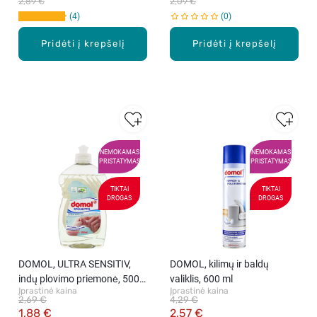
2,89 €
2,09 €
4
0
Pridėti į krepšelį
Pridėti į krepšelį
NEMOKAMAS
NEMOKAMAS
PRISTATYMAS
PRISTATYMAS
TIKTAI
TIKTAI
DROGAS
DROGAS
DOMOL, ULTRA SENSITIV,
DOMOL, kilimų ir baldų
indų plovimo priemonė, 500
valiklis, 600 ml
Įprastinė kaina
Įprastinė kaina
ml
2,69 €
4,29 €
1,88 €
2,57 €