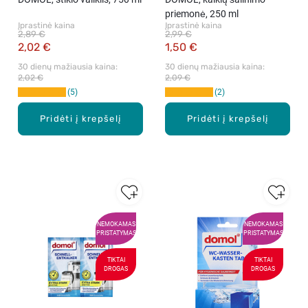
priemonė, 250 ml
Įprastinė kaina
Įprastinė kaina
2,89 €
2,99 €
2,02 €
1,50 €
30 dienų mažiausia kaina: 
30 dienų mažiausia kaina: 
2,02 €
2,09 €
5
2
Pridėti į krepšelį
Pridėti į krepšelį
NEMOKAMAS
NEMOKAMAS
PRISTATYMAS
PRISTATYMAS
TIKTAI
TIKTAI
DROGAS
DROGAS