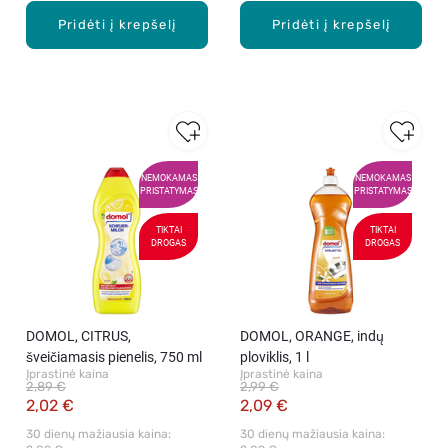
Pridėti į krepšelį
Pridėti į krepšelį
NEMOKAMAS
NEMOKAMAS
PRISTATYMAS
PRISTATYMAS
TIKTAI
TIKTAI
DROGAS
DROGAS
DOMOL, CITRUS,
DOMOL, ORANGE, indų
šveičiamasis pienelis, 750 ml
ploviklis, 1 l
Įprastinė kaina
Įprastinė kaina
2,89 €
2,99 €
2,02 €
2,09 €
30 dienų mažiausia kaina: 
30 dienų mažiausia kaina: 