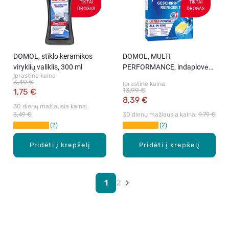
TIKTAI
TIKTAI
DROGAS
DROGAS
DOMOL, stiklo keramikos
DOMOL, MULTI
viryklių valiklis, 300 ml
PERFORMANCE, indaplovės
Įprastinė kaina
tabletės, 40 vnt.
3,49 €
Įprastinė kaina
13,99 €
1,75 €
8,39 €
30 dienų mažiausia kaina: 
3,49 €
30 dienų mažiausia kaina: 
9,79 €
2
2
Pridėti į krepšelį
Pridėti į krepšelį
1
2