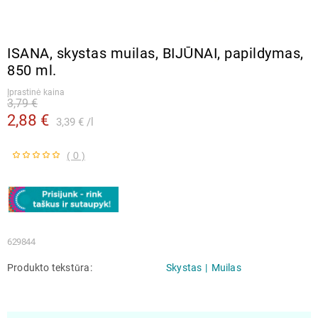
ISANA, skystas muilas, BIJŪNAI, papildymas,
850 ml.
Įprastinė kaina
3,79 €
2,88 €
3,39 €
l
( 0 )
629844
Produkto tekstūra
Skystas
Muilas