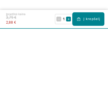
Įprastinė kaina
3,79 €
–
+
Į krepšelį
2,88 €
Apie mus
E. parduotuvė
Lojalumo programa