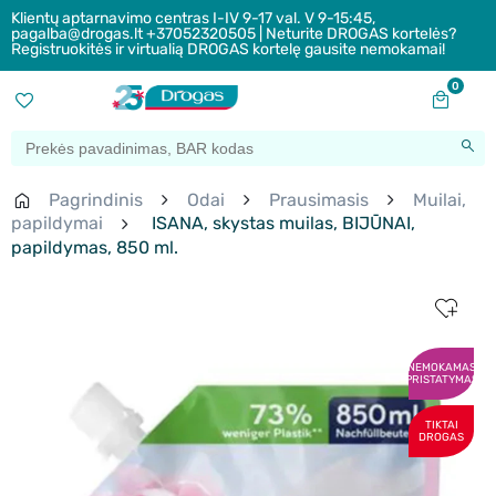
Klientų aptarnavimo centras I-IV 9-17 val. V 9-15:45,
pagalba@drogas.lt +37052320505 | Neturite DROGAS kortelės?
Registruokitės ir virtualią DROGAS kortelę gausite nemokamai!
0
Pagrindinis
Odai
Prausimasis
Muilai,
papildymai
ISANA, skystas muilas, BIJŪNAI,
papildymas, 850 ml.
NEMOKAMAS
PRISTATYMAS
TIKTAI
DROGAS