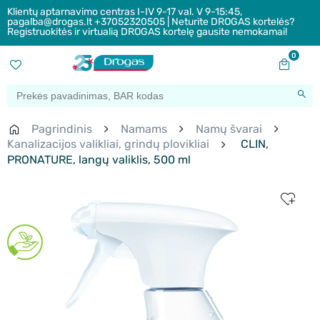
Klientų aptarnavimo centras I-IV 9-17 val. V 9-15:45,
pagalba@drogas.lt +37052320505 | Neturite DROGAS kortelės?
Registruokitės ir virtualią DROGAS kortelę gausite nemokamai!
0
Pagrindinis
Namams
Namų švarai
Kanalizacijos valikliai, grindų plovikliai
CLIN,
PRONATURE, langų valiklis, 500 ml