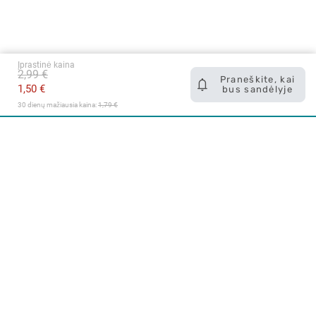
Įprastinė kaina
2,99 €
Praneškite, kai
1,50 €
bus sandėlyje
30 dienų mažiausia kaina: 
1,79 €
Apie mus
E. parduotuvė