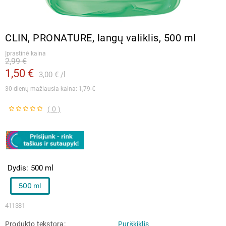
CLIN, PRONATURE, langų valiklis, 500 ml
Įprastinė kaina
2,99 €
1,50 €
3,00 €
l
30 dienų mažiausia kaina: 
1,79 €
( 0 )
Dydis
500 ml
500 ml
411381
Produkto tekstūra
Purškiklis