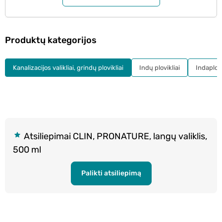
Produktų kategorijos
Kanalizacijos valikliai, grindų plovikliai
Indų plovikliai
Indaplov
Atsiliepimai CLIN, PRONATURE, langų valiklis,
500 ml
Palikti atsiliepimą