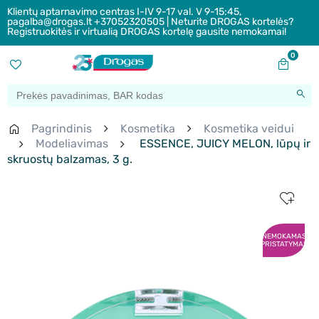
Klientų aptarnavimo centras I-IV 9-17 val. V 9-15:45,
pagalba@drogas.lt +37052320505 | Neturite DROGAS kortelės?
Registruokitės ir virtualią DROGAS kortelę gausite nemokamai!
0
Pagrindinis
Kosmetika
Kosmetika veidui
Modeliavimas
ESSENCE, JUICY MELON, lūpų ir
skruostų balzamas, 3 g.
NEMOKAMAS
PRISTATYMAS