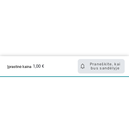
Praneškite, kai
1,00 €
Įprastinė kaina
bus sandėlyje
Apie mus