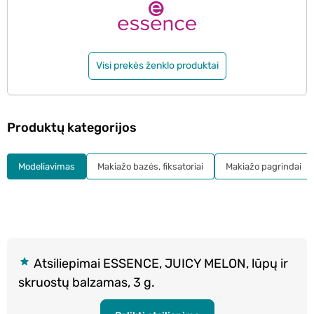
Visi prekės ženklo produktai
Produktų kategorijos
Modeliavimas
Makiažo bazės, fiksatoriai
Makiažo pagrindai
Atsiliepimai ESSENCE, JUICY MELON, lūpų ir
skruostų balzamas, 3 g.