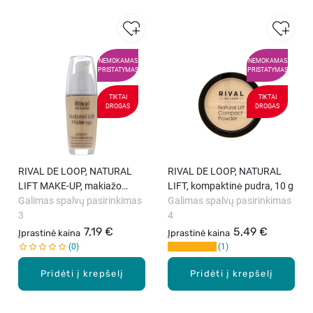
NEMOKAMAS
NEMOKAMAS
PRISTATYMAS
PRISTATYMAS
TIKTAI
TIKTAI
DROGAS
DROGAS
RIVAL DE LOOP, NATURAL
RIVAL DE LOOP, NATURAL
LIFT MAKE-UP, makiažo
LIFT, kompaktinė pudra, 10 g
pagrindas, 30 ml
Galimas spalvų pasirinkimas
Galimas spalvų pasirinkimas
3
4
7,19 €
5,49 €
Įprastinė kaina
Įprastinė kaina
0
1
Pridėti į krepšelį
Pridėti į krepšelį