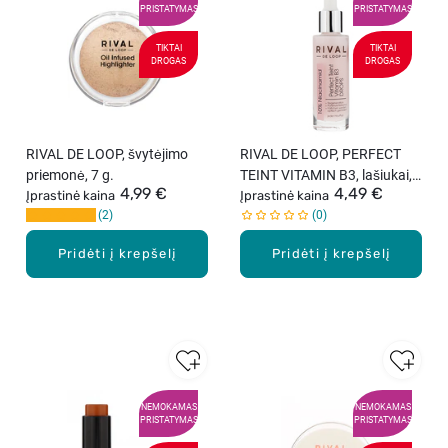
PRISTATYMAS
PRISTATYMAS
TIKTAI
TIKTAI
DROGAS
DROGAS
RIVAL DE LOOP, švytėjimo
RIVAL DE LOOP, PERFECT
priemonė, 7 g.
TEINT VITAMIN B3, lašiukai,
4,99 €
4,49 €
Įprastinė kaina
30 ml
Įprastinė kaina
2
0
Pridėti į krepšelį
Pridėti į krepšelį
NEMOKAMAS
NEMOKAMAS
PRISTATYMAS
PRISTATYMAS