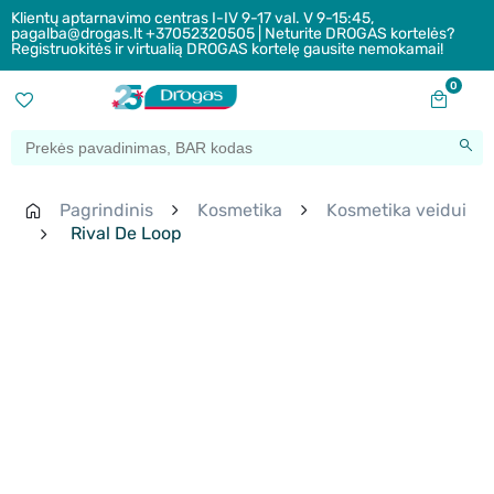
Klientų aptarnavimo centras I-IV 9-17 val. V 9-15:45,
pagalba@drogas.lt +37052320505 | Neturite DROGAS kortelės?
Registruokitės ir virtualią DROGAS kortelę gausite nemokamai!
0
Pagrindinis
Kosmetika
Kosmetika veidui
Rival De Loop