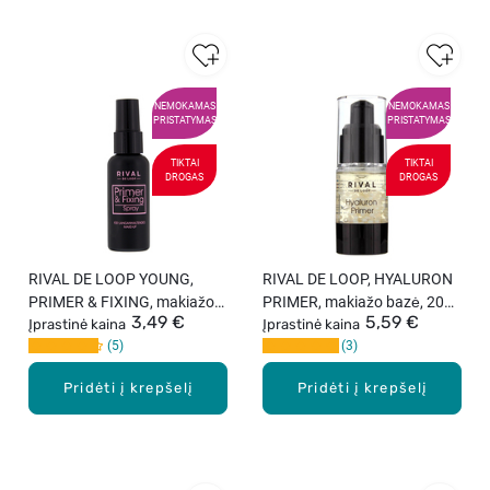
NEMOKAMAS
NEMOKAMAS
PRISTATYMAS
PRISTATYMAS
TIKTAI
TIKTAI
DROGAS
DROGAS
RIVAL DE LOOP YOUNG,
RIVAL DE LOOP, HYALURON
PRIMER & FIXING, makiažo
PRIMER, makiažo bazė, 20
3,49 €
5,59 €
bazė ir fiksuojamasis
Įprastinė kaina
ml
Įprastinė kaina
5
3
purškiklis, 1 vnt.
Pridėti į krepšelį
Pridėti į krepšelį