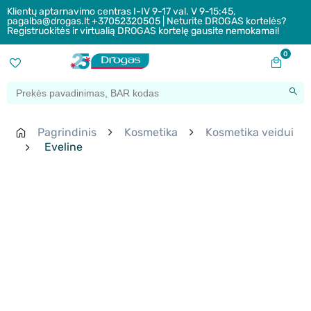
Klientų aptarnavimo centras I-IV 9-17 val. V 9-15:45,
pagalba@drogas.lt +37052320505 | Neturite DROGAS kortelės?
Registruokitės ir virtualią DROGAS kortelę gausite nemokamai!
0
Pagrindinis
Kosmetika
Kosmetika veidui
Eveline