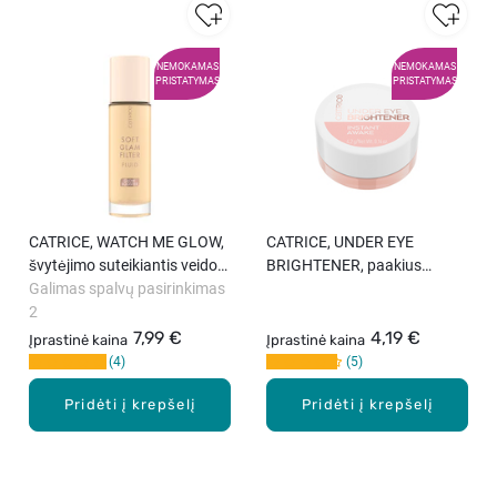
NEMOKAMAS
NEMOKAMAS
PRISTATYMAS
PRISTATYMAS
CATRICE, WATCH ME GLOW,
CATRICE, UNDER EYE
švytėjimo suteikiantis veido
BRIGHTENER, paakius
fluidas, 30 ml
Galimas spalvų pasirinkimas
šviesinanti priemonė, 4.2 g
2
7,99 €
4,19 €
Įprastinė kaina
Įprastinė kaina
4
5
Pridėti į krepšelį
Pridėti į krepšelį