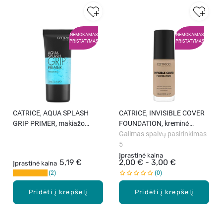
NEMOKAMAS
NEMOKAMAS
PRISTATYMAS
PRISTATYMAS
CATRICE, AQUA SPLASH
CATRICE, INVISIBLE COVER
GRIP PRIMER, makiažo
FOUNDATION, kreminė
pagrindas, 30 ml.
pudra, 30 ml.
Galimas spalvų pasirinkimas
5
Įprastinė kaina
5,19 €
2,00 € - 3,00 €
Įprastinė kaina
2
0
Pridėti į krepšelį
Pridėti į krepšelį