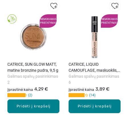
NEMOKAMAS
NEMOKAMAS
PRISTATYMAS
PRISTATYMAS
CATRICE, SUN GLOW MATT,
CATRICE, LIQUID
matinė bronzinė pudra, 9,5 g
CAMOUFLAGE, maskuoklis,
Galimas spalvų pasirinkimas
4,5 g
Galimas spalvų pasirinkimas
2
6
4,29 €
3,89 €
Įprastinė kaina
Įprastinė kaina
2
14
Pridėti į krepšelį
Pridėti į krepšelį