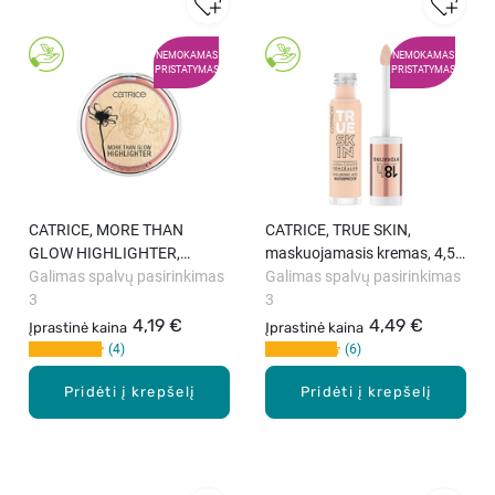
NEMOKAMAS
NEMOKAMAS
PRISTATYMAS
PRISTATYMAS
CATRICE, MORE THAN
CATRICE, TRUE SKIN,
GLOW HIGHLIGHTER,
maskuojamasis kremas, 4,5
skaistinanti pudra, 5,9 g
Galimas spalvų pasirinkimas
ml
Galimas spalvų pasirinkimas
3
3
4,19 €
4,49 €
Įprastinė kaina
Įprastinė kaina
4
6
Pridėti į krepšelį
Pridėti į krepšelį