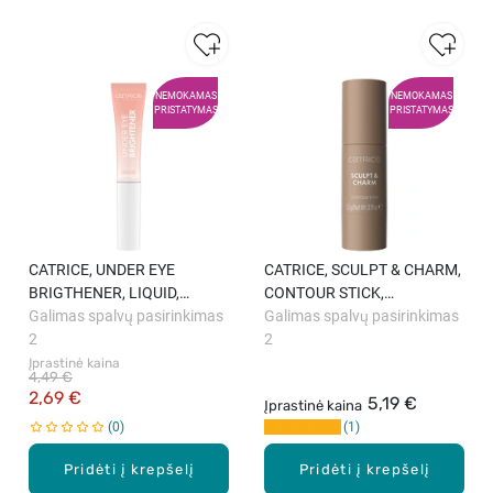
NEMOKAMAS
NEMOKAMAS
PRISTATYMAS
PRISTATYMAS
CATRICE, UNDER EYE
CATRICE, SCULPT & CHARM,
BRIGTHENER, LIQUID,
CONTOUR STICK,
maskuojamasis kremas, 10
Galimas spalvų pasirinkimas
kontūravimo pieštukas, 5,5 g.
Galimas spalvų pasirinkimas
ml.
2
2
Įprastinė kaina
4,49 €
2,69 €
5,19 €
Įprastinė kaina
0
1
Pridėti į krepšelį
Pridėti į krepšelį