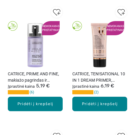
NEMOKAMAS
NEMOKAMAS
PRISTATYMAS
PRISTATYMAS
CATRICE, PRIME AND FINE,
CATRICE, TEN!SATIONAL 10
makiažo pagrindas ir
IN 1 DREAM PRIMER,
5,19 €
6,19 €
fiksatorius, 50 ml
Įprastinė kaina
makiažo bazė, 30 ml
Įprastinė kaina
6
2
Pridėti į krepšelį
Pridėti į krepšelį