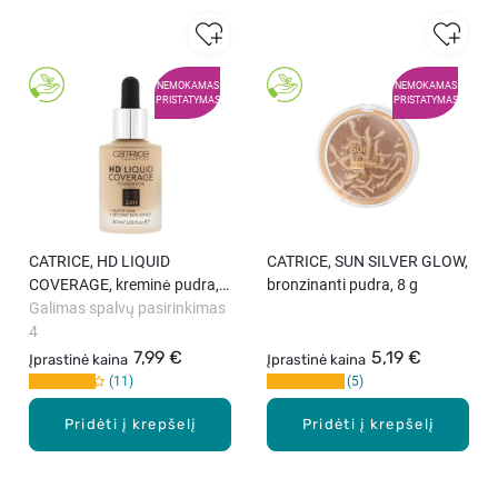
NEMOKAMAS
NEMOKAMAS
PRISTATYMAS
PRISTATYMAS
CATRICE, HD LIQUID
CATRICE, SUN SILVER GLOW,
COVERAGE, kreminė pudra,
bronzinanti pudra, 8 g
30 ml
Galimas spalvų pasirinkimas
4
7,99 €
5,19 €
Įprastinė kaina
Įprastinė kaina
11
5
Pridėti į krepšelį
Pridėti į krepšelį