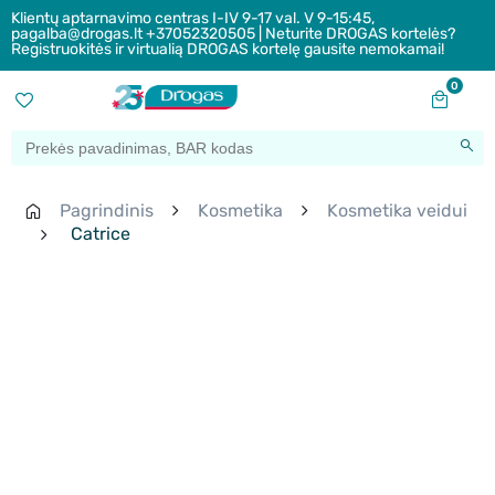
Klientų aptarnavimo centras I-IV 9-17 val. V 9-15:45,
pagalba@drogas.lt +37052320505 | Neturite DROGAS kortelės?
Registruokitės ir virtualią DROGAS kortelę gausite nemokamai!
0
Pagrindinis
Kosmetika
Kosmetika veidui
Catrice