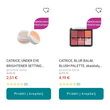
NEMOKAMAS
NEMOKAMAS
PRISTATYMAS
PRISTATYMAS
CATRICE, UNDER EYE
CATRICE, BLUR BALM,
BRIGHTENER SETTING
BLUSH PALETTE, skaistalų
Įprastinė kaina
Įprastinė kaina
POWDER, fiksuojanti pudra
paletė, 010 BLUSH
4,19 €
6,99 €
paakiams, 020 WARM NUDE,
BLINDNESS, 6 g.
2,51 €
4,19 €
2,3 g.
0
0
Pridėti į krepšelį
Pridėti į krepšelį