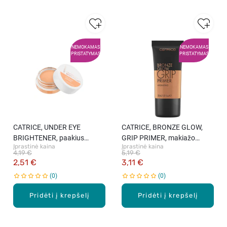
NEMOKAMAS
NEMOKAMAS
PRISTATYMAS
PRISTATYMAS
CATRICE, UNDER EYE
CATRICE, BRONZE GLOW,
BRIGHTENER, paakius
GRIP PRIMER, makiažo
Įprastinė kaina
Įprastinė kaina
šviesinanti priemonė, 020
pagrindas, 010 SUN GLAZED,
4,19 €
5,19 €
WARM NUDE, 4,2 g.
30 ml.
2,51 €
3,11 €
0
0
Pridėti į krepšelį
Pridėti į krepšelį