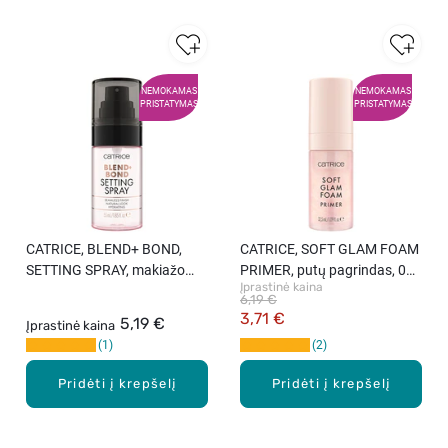
NEMOKAMAS
NEMOKAMAS
PRISTATYMAS
PRISTATYMAS
CATRICE, BLEND+ BOND,
CATRICE, SOFT GLAM FOAM
SETTING SPRAY, makiažo
PRIMER, putų pagrindas, 010
Įprastinė kaina
fiksatorius, 55 ml.
BEYOND THE CLOUD, 32,5
6,19 €
ml.
3,71 €
5,19 €
Įprastinė kaina
1
2
Pridėti į krepšelį
Pridėti į krepšelį