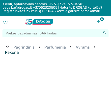
Klientų aptarnavimo centras I-IV 9-17 val. V 9-15:45,
pagalba@drogas.lt +37052320505 | Neturite DROGAS kortelės?
Registruokitės ir virtualią DROGAS kortelę gausite nemokamai!
0
Pagrindinis
Parfumerija
Vyrams
Rexona