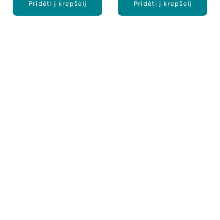
Pridėti į krepšelį
Pridėti į krepšelį
Apie mus
E. parduotuvė
Lojalumo programa