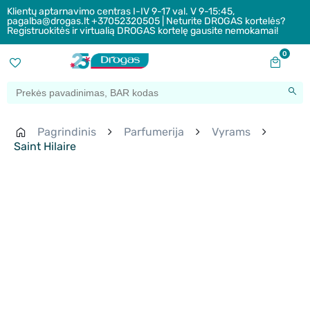
Klientų aptarnavimo centras I-IV 9-17 val. V 9-15:45,
pagalba@drogas.lt +37052320505 | Neturite DROGAS kortelės?
Registruokitės ir virtualią DROGAS kortelę gausite nemokamai!
0
Pagrindinis
Parfumerija
Vyrams
Saint Hilaire