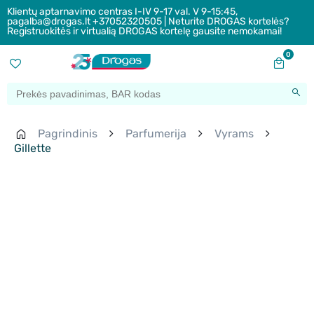
Klientų aptarnavimo centras I-IV 9-17 val. V 9-15:45,
pagalba@drogas.lt +37052320505 | Neturite DROGAS kortelės?
Registruokitės ir virtualią DROGAS kortelę gausite nemokamai!
0
Pagrindinis
Parfumerija
Vyrams
Gillette