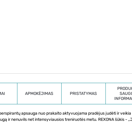
PRODU
MAI
APMOKĖJIMAS
PRISTATYMAS
SAUG
INFORMA
spirantų apsauga nuo prakaito aktyvuojama pradėjus judėti ir veikia 
augą ir nenuvils net intensyviausios treniruotės metu. REXONA šūkis - 