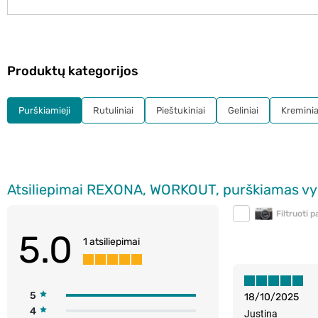
Produktų kategorijos
Purškiamieji
Rutuliniai
Pieštukiniai
Geliniai
Kreminia
Atsiliepimai REXONA, WORKOUT, purškiamas vyr
Filtruoti 
5.0
1 atsiliepimai
5
18/10/2025
4
Justina