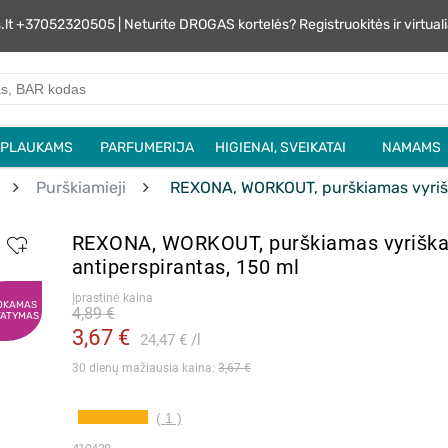
s.lt +37052320505 | Neturite DROGAS kortelės? Registruokitės ir virtu
PLAUKAMS
PARFUMERIJA
HIGIENAI, SVEIKATAI
NAMAMS
Purškiamieji
REXONA, WORKOUT, purškiamas vyrišk
REXONA, WORKOUT, purškiamas vyrišk
antiperspirantas, 150 ml
Įprastinė kaina
OKAMAS
4,89 €
TATYMAS
3,67 €
24,47 €
l
30 dienų mažiausia kaina: 
3,67 €
( 1 )