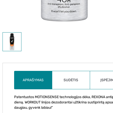
APRAŠYMAS
SUDĖTIS
ĮSPĖJI
Patentuotos MOTIONSENSE technologijos dėka, REXONA antiper
dieną. WORKOUT linijos dezodorantai užtikrina sustiprintą aps
daugiau, gyvenk labiau!"