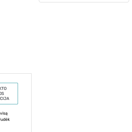
KTO
OS
CIJA
visą
„Judėk