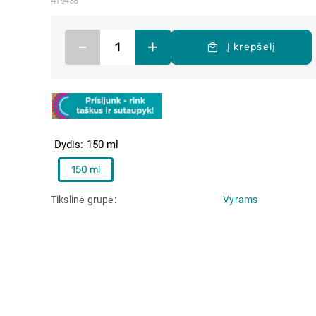
419438
–
+
Į krepšelį
Dydis
150 ml
150 ml
Tikslinė grupė
Vyrams