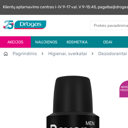
Klientų aptarnavimo centras I-IV 9-17 val. V 9-15:45, pagalba@droga
AKCIJOS
NAUJIENOS
KOSMETIKA
ODAI
Pagrindinis
Higienai, sveikatai
Dezodorantai
NEM
PRIS