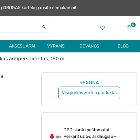
alią DROGAS kortelę gausite nemokamai!
0
AKSESUARAI
VYRAMS
DOVANOS
BLOG
as antiperspirantas, 150 ml
as
REXONA
Visi prekės ženklo produktai
DPD siuntų paštomatai
Perkant už 5€ ar daugiau -