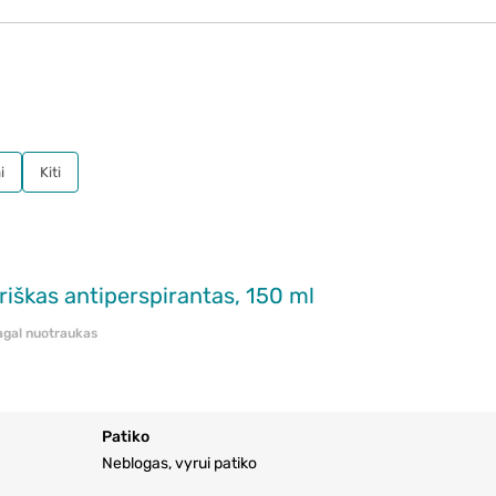
i
Kiti
iškas antiperspirantas, 150 ml
pagal nuotraukas
Patiko
Neblogas, vyrui patiko