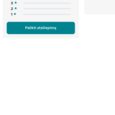
3
2
1
Palikti atsiliepimą