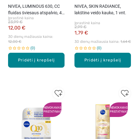
NIVEA, LUMINOUS 630, CC
NIVEA, SKIN RADIANCE,
fluidas šviesaus atspalvio, 40
lakštinė veido kaukė, 1 vnt.
Įprastinė kaina
ml
23,99 €
Įprastinė kaina
2,99 €
12,00 €
1,79 €
30 dienų mažiausia kaina: 
12,00 €
30 dienų mažiausia kaina: 
1,64 €
0
0
Pridėti į krepšelį
Pridėti į krepšelį
NEMOKAMAS
NEMOKAMAS
PRISTATYMAS
PRISTATYMAS