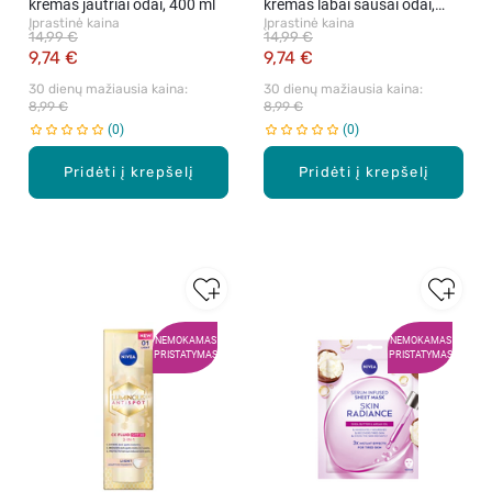
kremas jautriai odai, 400 ml
kremas labai sausai odai,
Įprastinė kaina
Įprastinė kaina
400 ml
14,99 €
14,99 €
9,74 €
9,74 €
30 dienų mažiausia kaina: 
30 dienų mažiausia kaina: 
8,99 €
8,99 €
0
0
Pridėti į krepšelį
Pridėti į krepšelį
NEMOKAMAS
NEMOKAMAS
PRISTATYMAS
PRISTATYMAS