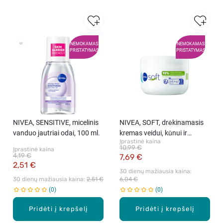
NEMOKAMAS
NEMOKAMAS
PRISTATYMAS
PRISTATYMAS
NIVEA, SENSITIVE, micelinis
NIVEA, SOFT, drėkinamasis
vanduo jautriai odai, 100 ml.
kremas veidui, kūnui ir
Įprastinė kaina
rankoms, 375 ml
10,99 €
Įprastinė kaina
4,19 €
7,69 €
2,51 €
30 dienų mažiausia kaina: 
30 dienų mažiausia kaina: 
2,51 €
6,04 €
0
0
Pridėti į krepšelį
Pridėti į krepšelį