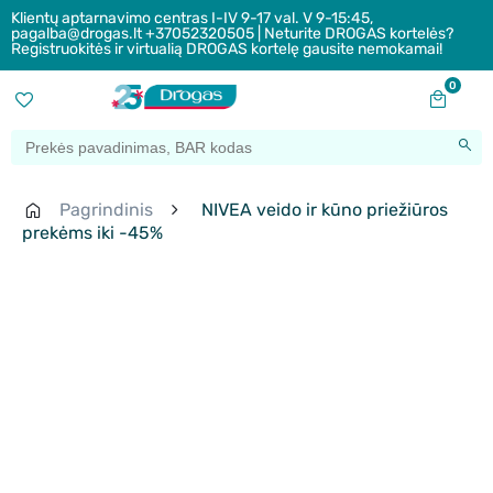
Klientų aptarnavimo centras I-IV 9-17 val. V 9-15:45,
pagalba@drogas.lt +37052320505 | Neturite DROGAS kortelės?
Registruokitės ir virtualią DROGAS kortelę gausite nemokamai!
0
Pagrindinis
NIVEA veido ir kūno priežiūros
prekėms iki -45%