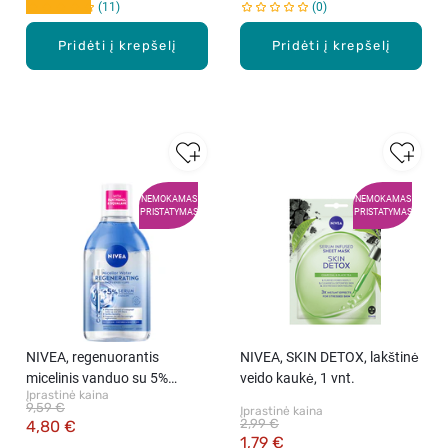
11
0
Pridėti į krepšelį
Pridėti į krepšelį
NEMOKAMAS
NEMOKAMAS
PRISTATYMAS
PRISTATYMAS
NIVEA, regenuorantis
NIVEA, SKIN DETOX, lakštinė
micelinis vanduo su 5%
veido kaukė, 1 vnt.
Įprastinė kaina
serumo, 400 ml
9,59 €
Įprastinė kaina
2,99 €
4,80 €
1,79 €