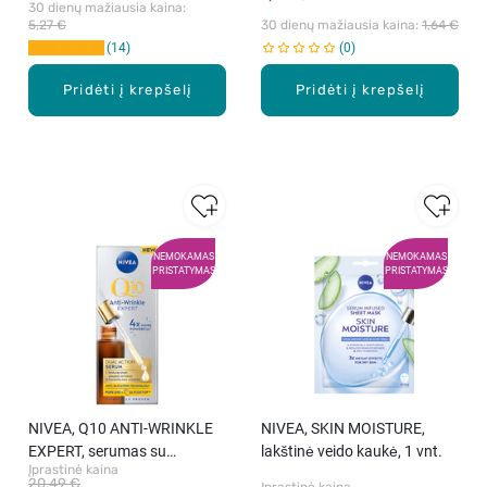
30 dienų mažiausia kaina: 
5,27 €
30 dienų mažiausia kaina: 
1,64 €
14
0
Pridėti į krepšelį
Pridėti į krepšelį
NEMOKAMAS
NEMOKAMAS
PRISTATYMAS
PRISTATYMAS
NIVEA, Q10 ANTI-WRINKLE
NIVEA, SKIN MOISTURE,
EXPERT, serumas su
lakštinė veido kaukė, 1 vnt.
Įprastinė kaina
technologija nuo glikacijos,
20,49 €