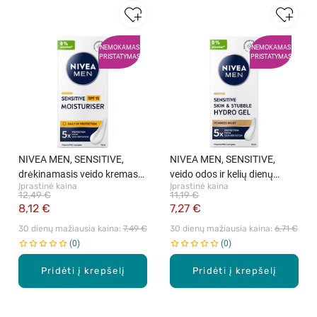
NEMOKAMAS
NEMOKAMAS
PRISTATYMAS
PRISTATYMAS
NIVEA MEN, SENSITIVE,
NIVEA MEN, SENSITIVE,
drėkinamasis veido kremas
veido odos ir kelių dienų
Įprastinė kaina
Įprastinė kaina
su SPF, 75 ml
barzdos plaukelių kremas-
12,49 €
11,19 €
gelis, 50 ml
8,12 €
7,27 €
30 dienų mažiausia kaina: 
7,49 €
30 dienų mažiausia kaina: 
6,71 €
0
0
Pridėti į krepšelį
Pridėti į krepšelį