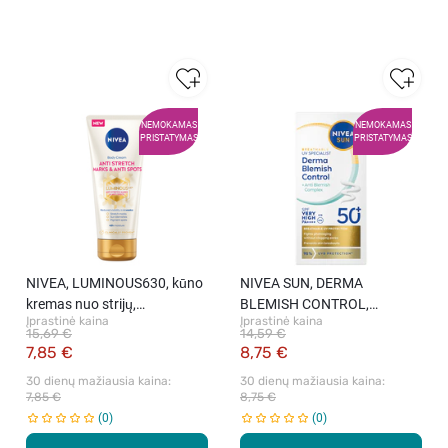
NEMOKAMAS
NEMOKAMAS
PRISTATYMAS
PRISTATYMAS
NIVEA, LUMINOUS630, kūno
NIVEA SUN, DERMA
kremas nuo strijų,
BLEMISH CONTROL,
Įprastinė kaina
Įprastinė kaina
pigmentinių dėmių ir saulės
apsaugos nuo saulės fluidas
15,69 €
14,59 €
dėmių, 200 ml
riebiai ir į bėrimus linkusiai
7,85 €
8,75 €
odai, SPF50+, labai aukšta
30 dienų mažiausia kaina: 
30 dienų mažiausia kaina: 
apsauga, 40 ml.
7,85 €
8,75 €
0
0