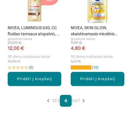
SHOP
NIVEA, LUMINOUS 630, CC
NIVEA, SKIN GLOW,
fluidas tamsaus atspalvio, 40
skaistinamasis micelinis
Įprastinė kaina
Įprastinė kaina
ml
vanduo su 5% serumo, 400
23,99 €
9,59 €
ml
12,00 €
4,80 €
30 dienų mažiausia kaina: 
30 dienų mažiausia kaina: 
12,00 €
5,27 €
0
10
Pridėti į krepšelį
Pridėti į krepšelį
1
2
3
4
5
6
7