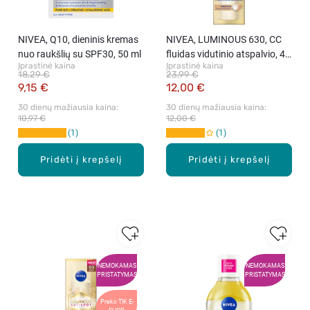
NIVEA, Q10, dieninis kremas
NIVEA, LUMINOUS 630, CC
nuo raukšlių su SPF30, 50 ml
fluidas vidutinio atspalvio, 40
Įprastinė kaina
Įprastinė kaina
ml
18,29 €
23,99 €
9,15 €
12,00 €
30 dienų mažiausia kaina: 
30 dienų mažiausia kaina: 
10,97 €
12,00 €
1
1
Pridėti į krepšelį
Pridėti į krepšelį
NEMOKAMAS
NEMOKAMAS
PRISTATYMAS
PRISTATYMAS
Prekė TIK E-