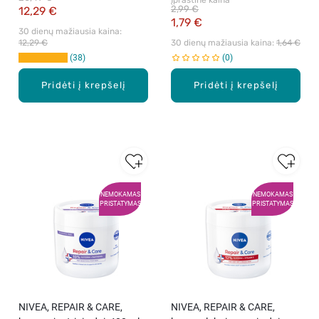
Įprastinė kaina
30 ml
2,99 €
12,29 €
1,79 €
30 dienų mažiausia kaina: 
12,29 €
30 dienų mažiausia kaina: 
1,64 €
38
0
Pridėti į krepšelį
Pridėti į krepšelį
NEMOKAMAS
NEMOKAMAS
PRISTATYMAS
PRISTATYMAS
NIVEA, REPAIR & CARE,
NIVEA, REPAIR & CARE,