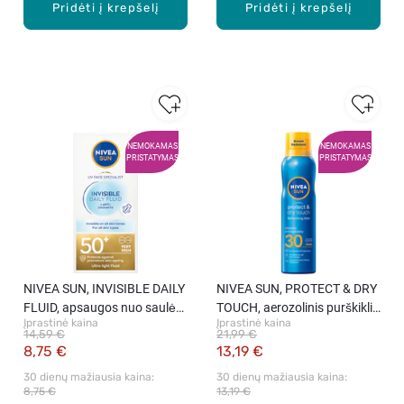
Pridėti į krepšelį
Pridėti į krepšelį
NEMOKAMAS
NEMOKAMAS
PRISTATYMAS
PRISTATYMAS
NIVEA SUN, INVISIBLE DAILY
NIVEA SUN, PROTECT & DRY
FLUID, apsaugos nuo saulės
TOUCH, aerozolinis purškiklis
Įprastinė kaina
Įprastinė kaina
fluidas kiekvienai dienaii,
nuo saulės, SPF30, aukšta
14,59 €
21,99 €
SPF50+, labai aukšta
apsauga, 200 ml.
8,75 €
13,19 €
apsauga, 40 ml.
30 dienų mažiausia kaina: 
30 dienų mažiausia kaina: 
8,75 €
13,19 €