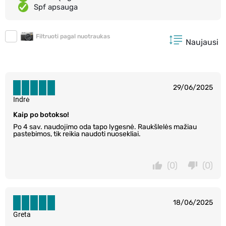
Spf apsauga
Filtruoti pagal nuotraukas
Naujausi
29/06/2025
Indrė
Kaip po botokso!
Po 4 sav. naudojimo oda tapo lygesnė. Raukšlelės mažiau
pastebimos, tik reikia naudoti nuosekliai.
(0)
(0)
18/06/2025
Greta