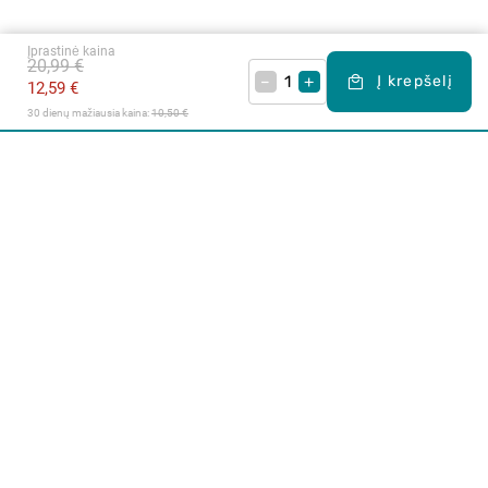
Įprastinė kaina
20,99 €
–
+
Į krepšelį
12,59 €
30 dienų mažiausia kaina: 
10,50 €
Apie mus
E. parduotuvė
Lojalumo programa