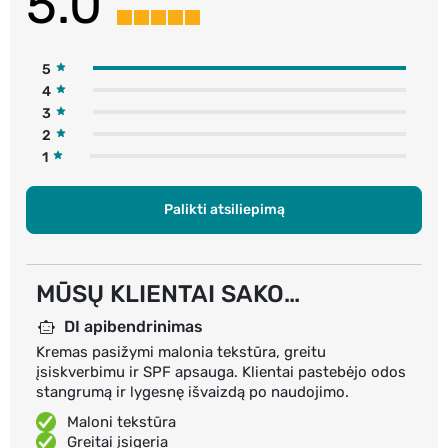
5.0
5
4
3
2
1
Palikti atsiliepimą
MŪSŲ KLIENTAI SAKO…
DI apibendrinimas
Kremas pasižymi malonia tekstūra, greitu
įsiskverbimu ir SPF apsauga. Klientai pastebėjo odos
stangrumą ir lygesnę išvaizdą po naudojimo.
Maloni tekstūra
Greitai įsigeria