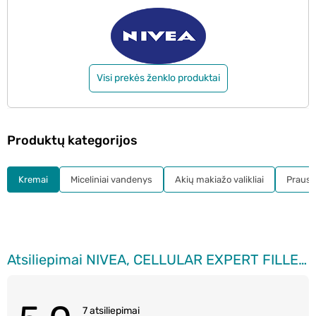
Visi prekės ženklo produktai
Produktų kategorijos
Kremai
Miceliniai vandenys
Akių makiažo valikliai
Prausikl
Atsiliepimai NIVEA, CELLULAR EXPERT FILLER, dieninis kremas su SPF30, 50 ml.
7 atsiliepimai