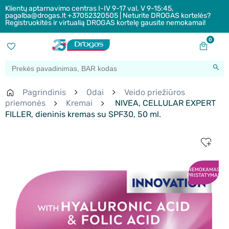
Klientų aptarnavimo centras I-IV 9-17 val. V 9-15:45,
pagalba@drogas.lt +37052320505 | Neturite DROGAS kortelės?
Registruokitės ir virtualią DROGAS kortelę gausite nemokamai!
0
Pagrindinis
Odai
Veido priežiūros
priemonės
Kremai
NIVEA, CELLULAR EXPERT
FILLER, dieninis kremas su SPF30, 50 ml.
NEMOKAMAS
PRISTATYMAS