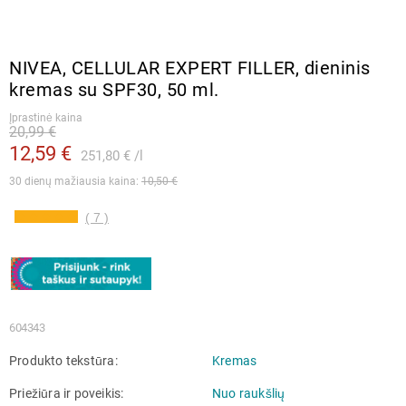
NIVEA, CELLULAR EXPERT FILLER, dieninis
kremas su SPF30, 50 ml.
Įprastinė kaina
20,99 €
12,59 €
251,80 €
l
30 dienų mažiausia kaina: 
10,50 €
( 7 )
604343
Produkto tekstūra
Kremas
Priežiūra ir poveikis
Nuo raukšlių