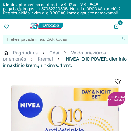
Klientų aptarnavimo centras I-IV 9-17 val. V 9-15:45,
pagalba@drogas.lt +37052320505 | Neturite DROGAS kortelės?
Registruokitės ir virtualią DROGAS kortelę gausite nemokamai!
0
Pagrindinis
Odai
Veido priežiūros
priemonės
Kremai
NIVEA, Q10 POWER, dieninio
ir naktinio kremų rinkinys, 1 vnt.
NEMOKAMAS
PRISTATYMAS