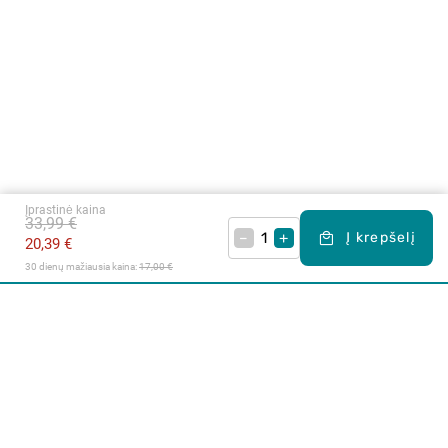
Įprastinė kaina
33,99 €
–
+
Į krepšelį
20,39 €
30 dienų mažiausia kaina: 
17,00 €