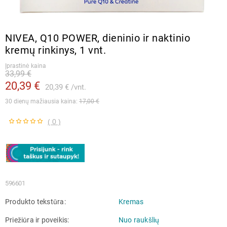
NIVEA, Q10 POWER, dieninio ir naktinio
kremų rinkinys, 1 vnt.
Įprastinė kaina
33,99 €
20,39 €
20,39 €
vnt.
30 dienų mažiausia kaina: 
17,00 €
( 0 )
596601
Produkto tekstūra
Kremas
Priežiūra ir poveikis
Nuo raukšlių