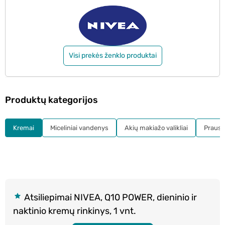
Visi prekės ženklo produktai
Produktų kategorijos
Kremai
Miceliniai vandenys
Akių makiažo valikliai
Prausikl
Atsiliepimai NIVEA, Q10 POWER, dieninio ir
naktinio kremų rinkinys, 1 vnt.