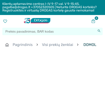
Klientų aptarnavimo centras I-IV 9-17 val. V 9-15:45,
pagalba@drogas.lt +37052320505 | Neturite DROGAS kortelės?
Registruokitės ir virtualią DROGAS kortelę gausite nemokamai!
0
Pagrindinis
Visi prekių ženklai
DOMOL