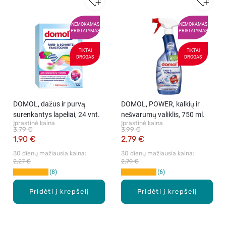
NEMOKAMAS
NEMOKAMAS
PRISTATYMAS
PRISTATYMAS
TIKTAI
TIKTAI
DROGAS
DROGAS
DOMOL, dažus ir purvą
DOMOL, POWER, kalkių ir
surenkantys lapeliai, 24 vnt.
nešvarumų valiklis, 750 ml.
Įprastinė kaina
Įprastinė kaina
3,79 €
3,99 €
1,90 €
2,79 €
30 dienų mažiausia kaina: 
30 dienų mažiausia kaina: 
2,27 €
2,79 €
8
6
Pridėti į krepšelį
Pridėti į krepšelį