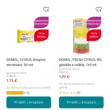
NEMOKAMAS
NEMOKAMAS
PRISTATYMAS
PRISTATYMAS
TIKTAI
TIKTAI
DROGAS
DROGAS
DOMOL, CITRUS, drėgnos
DOMOL, FRESH CITRUS, WC
servetėlės, 50 vnt.
gaiviklis ir valiklis, 165 ml
Įprastinė kaina
3,99 €
Įprastinė kaina
2,89 €
1,99 €
1,73 €
30 dienų mažiausia kaina: 
30 dienų mažiausia kaina: 
1,73 €
3,99 €
13
0
Pridėti į krepšelį
Pridėti į krepšelį