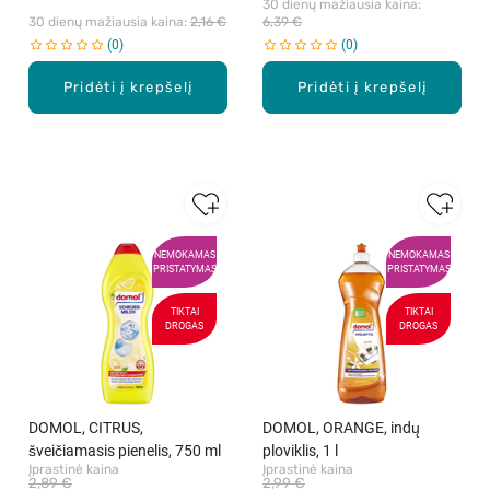
30 dienų mažiausia kaina: 
30 dienų mažiausia kaina: 
2,16 €
6,39 €
0
0
Pridėti į krepšelį
Pridėti į krepšelį
NEMOKAMAS
NEMOKAMAS
PRISTATYMAS
PRISTATYMAS
TIKTAI
TIKTAI
DROGAS
DROGAS
DOMOL, CITRUS,
DOMOL, ORANGE, indų
šveičiamasis pienelis, 750 ml
ploviklis, 1 l
Įprastinė kaina
Įprastinė kaina
2,89 €
2,99 €