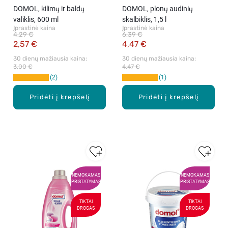
DOMOL, kilimų ir baldų
DOMOL, plonų audinių
valiklis, 600 ml
skalbiklis, 1,5 l
Įprastinė kaina
Įprastinė kaina
4,29 €
6,39 €
2,57 €
4,47 €
30 dienų mažiausia kaina: 
30 dienų mažiausia kaina: 
3,00 €
4,47 €
2
1
Pridėti į krepšelį
Pridėti į krepšelį
NEMOKAMAS
NEMOKAMAS
PRISTATYMAS
PRISTATYMAS
TIKTAI
TIKTAI
DROGAS
DROGAS