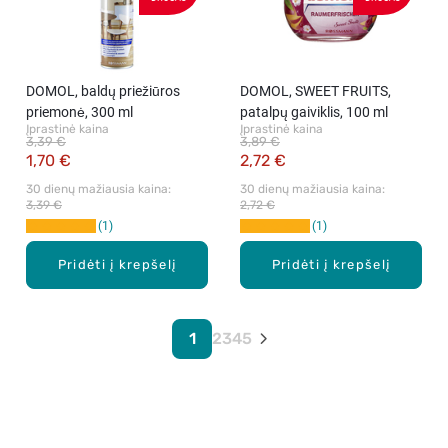
DOMOL, baldų priežiūros
DOMOL, SWEET FRUITS,
priemonė, 300 ml
patalpų gaiviklis, 100 ml
Įprastinė kaina
Įprastinė kaina
3,39 €
3,89 €
1,70 €
2,72 €
30 dienų mažiausia kaina: 
30 dienų mažiausia kaina: 
3,39 €
2,72 €
1
1
Pridėti į krepšelį
Pridėti į krepšelį
1
2
3
4
5