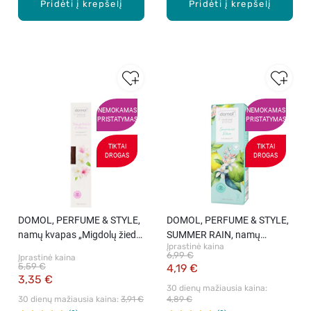
Pridėti į krepšelį
Pridėti į krepšelį
NEMOKAMAS
NEMOKAMAS
PRISTATYMAS
PRISTATYMAS
TIKTAI
TIKTAI
DROGAS
DROGAS
DOMOL, PERFUME & STYLE,
DOMOL, PERFUME & STYLE,
namų kvapas „Migdolų žiedai
SUMMER RAIN, namų
Įprastinė kaina
ir jazminai“, papildymas, 90
kvapas, 50 ml.
6,99 €
Įprastinė kaina
ml.
5,59 €
4,19 €
3,35 €
30 dienų mažiausia kaina: 
30 dienų mažiausia kaina: 
3,91 €
4,89 €