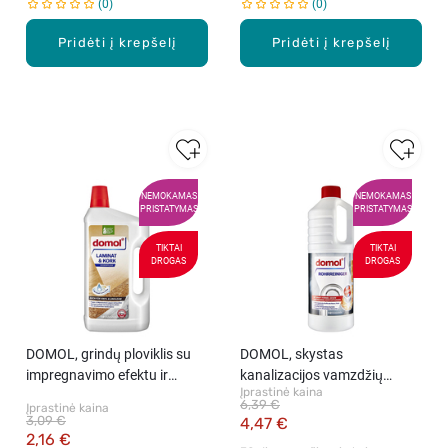
0
0
Pridėti į krepšelį
Pridėti į krepšelį
NEMOKAMAS
NEMOKAMAS
PRISTATYMAS
PRISTATYMAS
TIKTAI
TIKTAI
DROGAS
DROGAS
DOMOL, grindų ploviklis su
DOMOL, skystas
impregnavimo efektu ir
kanalizacijos vamzdžių
Įprastinė kaina
apsauga nuo drėgmės, 1 l
valiklis, 1 l
6,39 €
Įprastinė kaina
3,09 €
4,47 €
2,16 €