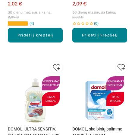
2,02 €
2,09 €
30 dienų mažiausia kaina: 
30 dienų mažiausia kaina: 
2,89 €
2,09 €
4
0
Pridėti į krepšelį
Pridėti į krepšelį
NEMOKAMAS
NEMOKAMAS
PRISTATYMAS
PRISTATYMAS
TIKTAI
TIKTAI
DROGAS
DROGAS
DOMOL, ULTRA SENSITIV,
DOMOL, skalbinių balinimo