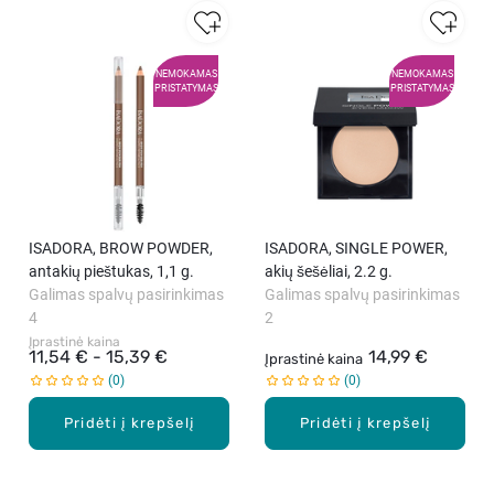
NEMOKAMAS
NEMOKAMAS
PRISTATYMAS
PRISTATYMAS
ISADORA, BROW POWDER,
ISADORA, SINGLE POWER,
antakių pieštukas, 1,1 g.
akių šešėliai, 2.2 g.
Galimas spalvų pasirinkimas
Galimas spalvų pasirinkimas
4
2
Įprastinė kaina
11,54 € - 15,39 €
14,99 €
Įprastinė kaina
0
0
Pridėti į krepšelį
Pridėti į krepšelį