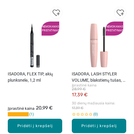
NEMOKAMAS
NEMOKAMAS
PRISTATYMAS
PRISTATYMAS
ISADORA, FLEX TIP, akių
ISADORA, LASH STYLER
plunksnelė, 1,2 ml
VOLUME, blakstienų tušas, 9
Įprastinė kaina
ml
28,99 €
17,39 €
30 dienų mažiausia kaina: 
20,99 €
17,39 €
Įprastinė kaina
1
0
Pridėti į krepšelį
Pridėti į krepšelį