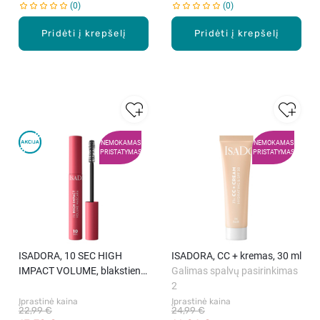
0
0
Pridėti į krepšelį
Pridėti į krepšelį
NEMOKAMAS
NEMOKAMAS
PRISTATYMAS
PRISTATYMAS
ISADORA, 10 SEC HIGH
ISADORA, CC + kremas, 30 ml
IMPACT VOLUME, blakstienų
Galimas spalvų pasirinkimas
tušas, 9 ml
2
Įprastinė kaina
Įprastinė kaina
22,99 €
24,99 €