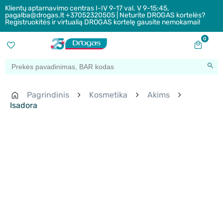
Klientų aptarnavimo centras I-IV 9-17 val. V 9-15:45,
pagalba@drogas.lt +37052320505 | Neturite DROGAS kortelės?
Registruokitės ir virtualią DROGAS kortelę gausite nemokamai!
0
Pagrindinis
Kosmetika
Akims
Isadora