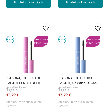
Pridėti į krepšelį
Pridėti į krepšelį
NEMOKAMAS
NEMOKAMAS
PRISTATYMAS
PRISTATYMAS
ISADORA, 10 SEC HIGH
ISADORA, 10 SEC HIGH
IMPACT LENGTH & LIFT,
IMPACT, blakstienų tušas,
Įprastinė kaina
Įprastinė kaina
blakstienų tušas, 9 ml
atsparus vandeniui, 9 ml
22,99 €
22,99 €
13,79 €
13,79 €
30 dienų mažiausia kaina: 
30 dienų mažiausia kaina: 
22,99 €
22,99 €