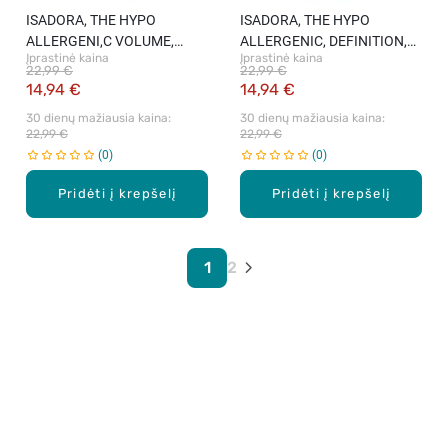
ISADORA, THE HYPO
ISADORA, THE HYPO
ALLERGENI,C VOLUME,
ALLERGENIC, DEFINITION,
Įprastinė kaina
Įprastinė kaina
blakstienų tušas, JUODAS,
blakstienų tušas, JUODAS,
22,99 €
22,99 €
10 ml.
10 ml.
14,94 €
14,94 €
30 dienų mažiausia kaina: 
30 dienų mažiausia kaina: 
22,99 €
22,99 €
0
0
Pridėti į krepšelį
Pridėti į krepšelį
1
2