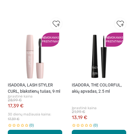
NEMOKAMAS
NEMOKAMAS
PRISTATYMAS
PRISTATYMAS
ISADORA, LASH STYLER
ISADORA, THE COLORFUL,
CURL, blakstienų tušas, 9 ml
akių apvadas, 2.5 ml
Įprastinė kaina
28,99 €
17,39 €
Įprastinė kaina
21,99 €
30 dienų mažiausia kaina: 
13,19 €
17,39 €
0
0