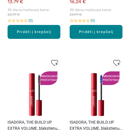
13,79 €
16,24 €
30 dienų mažiausia kaina: 
30 dienų mažiausia kaina: 
22,99 €
24,99 €
0
0
Pridėti į krepšelį
Pridėti į krepšelį
NEMOKAMAS
NEMOKAMAS
PRISTATYMAS
PRISTATYMAS
ISADORA, THE BUILD UP
ISADORA, THE BUILD UP
EXTRA VOLUME, blakstienų
EXTRA VOLUME, blakstienų