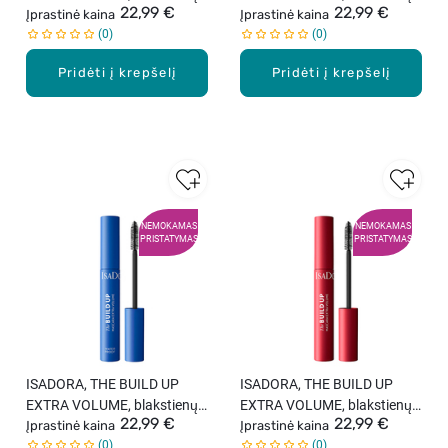
22,99 €
22,99 €
tušas, 10 ml
Įprastinė kaina
tušas, 10 ml
Įprastinė kaina
0
0
Pridėti į krepšelį
Pridėti į krepšelį
NEMOKAMAS
NEMOKAMAS
PRISTATYMAS
PRISTATYMAS
ISADORA, THE BUILD UP
ISADORA, THE BUILD UP
EXTRA VOLUME, blakstienų
EXTRA VOLUME, blakstienų
22,99 €
22,99 €
tušas, atsparus vandeniui, 10
Įprastinė kaina
tušas, 10 ml
Įprastinė kaina
0
0
ml