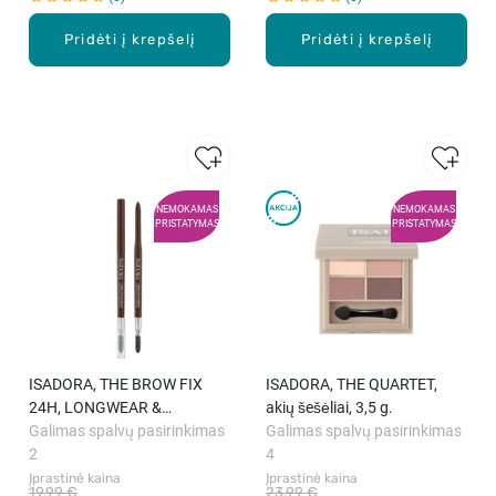
Pridėti į krepšelį
Pridėti į krepšelį
NEMOKAMAS
NEMOKAMAS
PRISTATYMAS
PRISTATYMAS
ISADORA, THE BROW FIX
ISADORA, THE QUARTET,
24H, LONGWEAR &
akių šešėliai, 3,5 g.
WATERPROOF, antakių
Galimas spalvų pasirinkimas
Galimas spalvų pasirinkimas
pieštukas, 0,32 g.
2
4
Įprastinė kaina
Įprastinė kaina
19,99 €
23,99 €