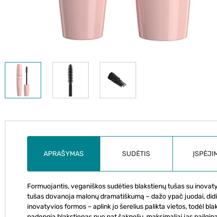
APRAŠYMAS
SUDĖTIS
ĮSPĖJI
Formuojantis, veganiškos sudėties blakstienų tušas su inovatyvi
tušas dovanoja malonų dramatiškumą – dažo ypač juodai, didina a
inovatyvios formos – aplink jo šerelius palikta vietos, todėl bla
padengia blakstienas nuo pat šaknelių, maksimaliai jas pailgina 