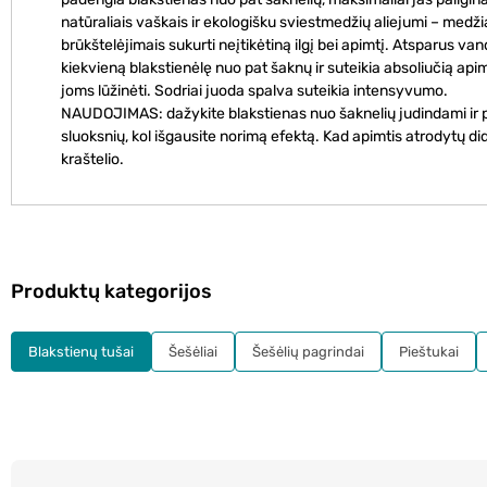
natūraliais vaškais ir ekologišku sviestmedžių aliejumi – medži
brūkštelėjimais sukurti neįtikėtiną ilgį bei apimtį. Atsparus vand
kiekvieną blakstienėlę nuo pat šaknų ir suteikia absoliučią apimt
joms lūžinėti. Sodriai juoda spalva suteikia intensyvumo.
NAUDOJIMAS: dažykite blakstienas nuo šaknelių judindami ir pa
sluoksnių, kol išgausite norimą efektą. Kad apimtis atrodytų di
kraštelio.
Produktų kategorijos
Blakstienų tušai
Šešėliai
Šešėlių pagrindai
Pieštukai