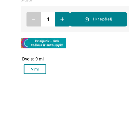
545256
–
+
Į krepšelį
Dydis
9 ml
9 ml