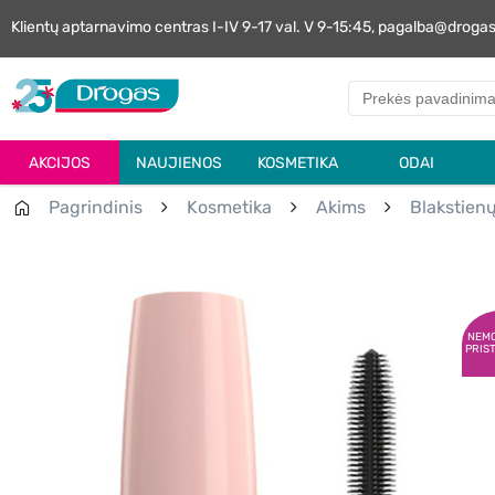
Klientų aptarnavimo centras I-IV 9-17 val. V 9-15:45, pagalba@droga
AKCIJOS
NAUJIENOS
KOSMETIKA
ODAI
Pagrindinis
Kosmetika
Akims
Blakstienų
NEM
PRIS