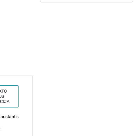
KTO
OS
CIJA
kaustantis
r