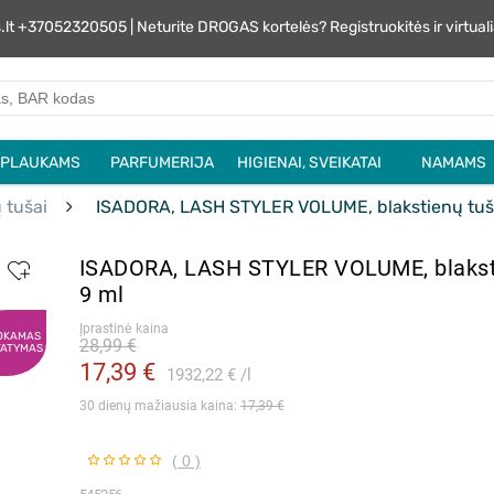
s.lt +37052320505 | Neturite DROGAS kortelės? Registruokitės ir virtu
PLAUKAMS
PARFUMERIJA
HIGIENAI, SVEIKATAI
NAMAMS
 tušai
ISADORA, LASH STYLER VOLUME, blakstienų tuša
ISADORA, LASH STYLER VOLUME, blakst
9 ml
Įprastinė kaina
OKAMAS
28,99 €
TATYMAS
17,39 €
1932,22 €
l
30 dienų mažiausia kaina: 
17,39 €
( 0 )