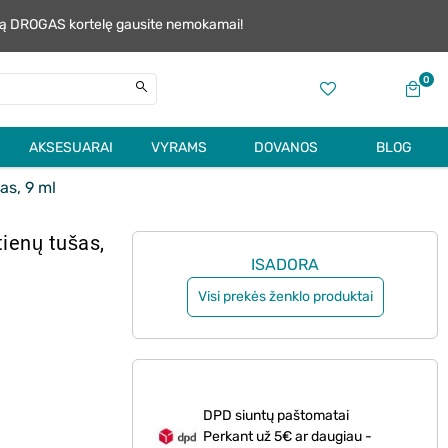
alią DROGAS kortelę gausite nemokamai!
0
AKSESUARAI
VYRAMS
DOVANOS
BLOG
s, 9 ml
ienų tušas,
ISADORA
Visi prekės ženklo produktai
DPD siuntų paštomatai
Perkant už 5€ ar daugiau -