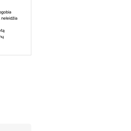
apgobia
 neleidžia
etą
enų