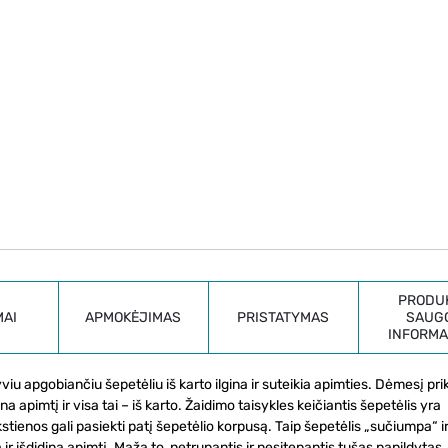
PRODU
MAI
APMOKĖJIMAS
PRISTATYMAS
SAUG
INFORMA
u apgobiančiu šepetėliu iš karto ilgina ir suteikia apimties. Dėmesį pri
pimtį ir visa tai – iš karto. Žaidimo taisykles keičiantis šepetėlis yra
kstienos gali pasiekti patį šepetėlio korpusą. Taip šepetėlis „sučiumpa“ i
ir išdidina apimtį. Maža to, netrupantis ir nesitepantis tušas papildytas