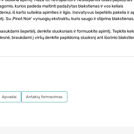
agomis, kurios padeda maitinti padažytas blakstienas ir vos keliais
eniui, iš karto suteikia apimties ir ilgio. Inovatyvus šepetėlis pakelia ir 
į. Su ‚Pinot Noir‘ vynuogių ekstraktu, kuris saugo ir stiprina blakstienas,
sukdami šepetėlį, denkite sluoksniais ir formuokite apimtį. Tepkite kel
desnė, braukdami į viršų denkite papildomą sluoksnį ant išorinio blaksti
Apvadai
Antakių formavimas