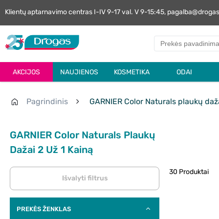
Klientų aptarnavimo centras I-IV 9-17 val. V 9-15:45, pagalba@droga
AKCIJOS
NAUJIENOS
KOSMETIKA
ODAI
Pagrindinis
GARNIER Color Naturals plaukų daža
GARNIER Color Naturals Plaukų
Dažai 2 Už 1 Kainą
30 Produktai
Išvalyti filtrus
PREKĖS ŽENKLAS