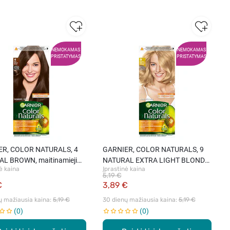
NEMOKAMAS
NEMOKAMAS
PRISTATYMAS
PRISTATYMAS
ER, COLOR NATURALS, 4
GARNIER, COLOR NATURALS, 9
L BROWN, maitinamieji
NATURAL EXTRA LIGHT BLONDE,
ė kaina
Įprastinė kaina
dažai, 1 vnt.
maitinamieji plaukų dažai, 1 vnt.
5,19 €
€
3,89 €
ų mažiausia kaina: 
5,19 €
30 dienų mažiausia kaina: 
5,19 €
0
0