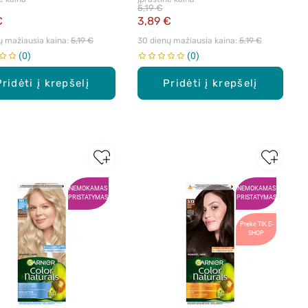
, maitinamieji plaukų
maitinamieji plaukų dažai, 1 vnt.
5,19 €
1 vnt.
€
3,89 €
ų mažiausia kaina: 
5,19 €
30 dienų mažiausia kaina: 
5,19 €
0
0
Pridėti į krepšelį
Pridėti į krepšelį
NEMOKAMAS
NEMOKAMAS
PRISTATYMAS
PRISTATYMAS
Prekė TIK E-
SHOP