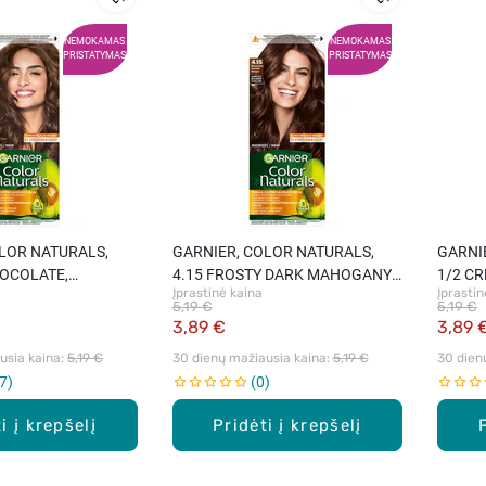
NEMOKAMAS
NEMOKAMAS
PRISTATYMAS
PRISTATYMAS
LOR NATURALS,
GARNIER, COLOR NATURALS,
GARNI
HOCOLATE,
4.15 FROSTY DARK MAHOGANY,
1/2 C
Įprastinė kaina
Įprastin
laukų dažai, 1 vnt.
maitinamieji plaukų dažai, 1 vnt.
maitina
5,19 €
5,19 €
3,89 €
3,89 
sia kaina: 
5,19 €
30 dienų mažiausia kaina: 
5,19 €
30 dien
7
0
i į krepšelį
Pridėti į krepšelį