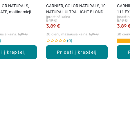
LOR NATURALS,
GARNIER, COLOR NATURALS, 10
GARNI
TE, maitinamieji
NATURAL ULTRA LIGHT BLONDE,
111 E
Įprastinė kaina
Įprastin
1 vnt.
maitinamieji plaukų dažai, 1 vnt.
BLONDE
5,19 €
5,19 €
dažai, 
3,89 €
3,89 
sia kaina: 
5,19 €
30 dienų mažiausia kaina: 
5,19 €
30 dien
0
i į krepšelį
Pridėti į krepšelį