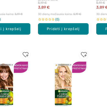
laukų dažai, 1 vnt.
maitinamieji plaukų dažai, 1 vnt.
BLONDE
5,19 €
5,19 €
dažai, 
3,89 €
3,89 
sia kaina: 
5,19 €
30 dienų mažiausia kaina: 
5,19 €
30 dien
0
i į krepšelį
Pridėti į krepšelį
NEMOKAMAS
NEMOKAMAS
PRISTATYMAS
PRISTATYMAS