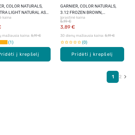
ER, COLOR NATURALS,
GARNIER, COLOR NATURALS,
XTRA LIGHT NATURAL ASH
3.12 FROZEN BROWN,
ė kaina
Įprastinė kaina
, maitinamieji plaukų
maitinamieji plaukų dažai, 1 vnt.
5,19 €
1 vnt.
€
3,89 €
ų mažiausia kaina: 
5,19 €
30 dienų mažiausia kaina: 
5,19 €
1
0
Pridėti į krepšelį
Pridėti į krepšelį
1
2