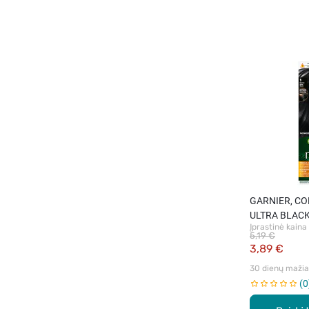
GARNIER, CO
ULTRA BLACK,
Įprastinė kaina
plaukų dažai, 
5,19 €
3,89 €
30 dienų mažiau
0