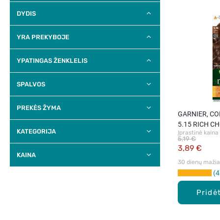
DYDIS
YRA PREKYBOJE
YPATINGAS ŽENKLELIS
SPALVOS
PREKĖS ŽYMA
GARNIER, CO
5.15 RICH C
KATEGORIJA
Įprastinė kaina
maitinamieji p
5,19 €
3,89 €
KAINA
30 dienų mažiau
4
Pridėt