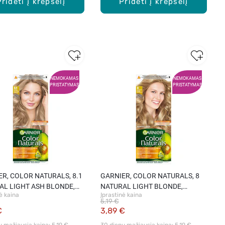
Pridėti į krepšelį
Pridėti į krepšelį
NEMOKAMAS
NEMOKAMAS
PRISTATYMAS
PRISTATYMAS
R, COLOR NATURALS, 8.1
GARNIER, COLOR NATURALS, 8
AL LIGHT ASH BLONDE,
NATURAL LIGHT BLONDE,
ė kaina
Įprastinė kaina
mieji plaukų dažai, 1 vnt.
maitinamieji plaukų dažai, 1 vnt.
5,19 €
€
3,89 €
ų mažiausia kaina: 
5,19 €
30 dienų mažiausia kaina: 
5,19 €