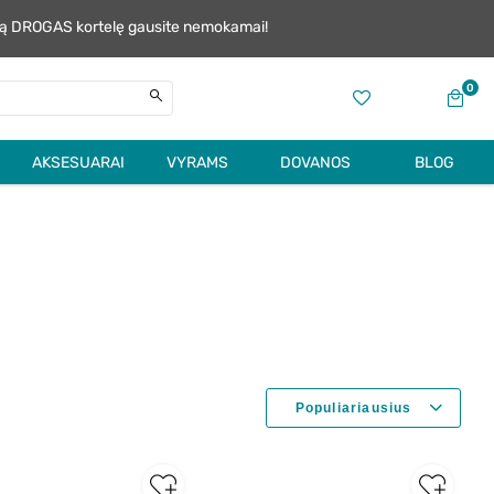
alią DROGAS kortelę gausite nemokamai!
0
AKSESUARAI
VYRAMS
DOVANOS
BLOG