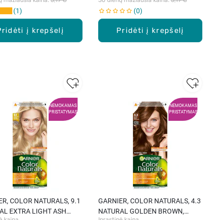
1
0
Pridėti į krepšelį
Pridėti į krepšelį
NEMOKAMAS
NEMOKAMAS
PRISTATYMAS
PRISTATYMAS
R, COLOR NATURALS, 9.1
GARNIER, COLOR NATURALS, 4.3
AL EXTRA LIGHT ASH
NATURAL GOLDEN BROWN,
ė kaina
Įprastinė kaina