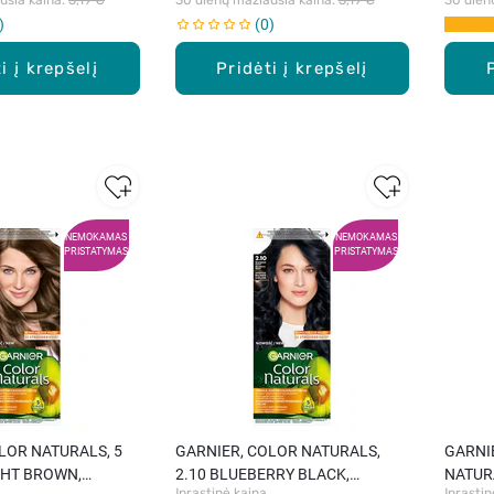
0
i į krepšelį
Pridėti į krepšelį
NEMOKAMAS
NEMOKAMAS
PRISTATYMAS
PRISTATYMAS
LOR NATURALS, 5
GARNIER, COLOR NATURALS,
GARNIE
GHT BROWN,
2.10 BLUEBERRY BLACK,
NATUR
Įprastinė kaina
Įprastin