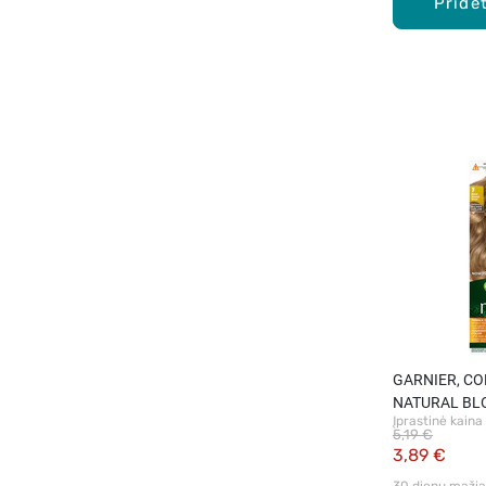
Pridėt
GARNIER, CO
NATURAL BLON
Įprastinė kaina
plaukų dažai, 
5,19 €
3,89 €
30 dienų mažiau