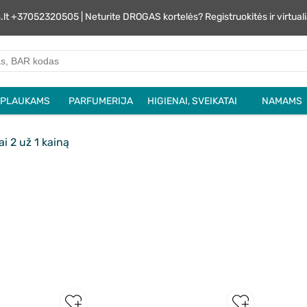
s.lt +37052320505 | Neturite DROGAS kortelės? Registruokitės ir virtu
PLAUKAMS
PARFUMERIJA
HIGIENAI, SVEIKATAI
NAMAMS
i 2 už 1 kainą