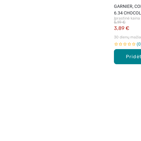
GARNIER, CO
6.34 CHOCOLA
Įprastinė kaina
plaukų dažai, 
5,19 €
3,89 €
30 dienų mažiau
0
Pridėt