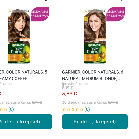
NEMOKAMAS
NEMOKAMAS
PRISTATYMAS
PRISTATYMAS
ER, COLOR NATURALS, 5
GARNIER, COLOR NATURALS, 6
REAMY COFFEE,
NATURAL MEDIUM BLONDE,
ė kaina
Įprastinė kaina
mieji plaukų dažai, 1 vnt.
maitinamieji plaukų dažai, 1 vnt.
5,19 €
€
3,89 €
ų mažiausia kaina: 
5,19 €
30 dienų mažiausia kaina: 
5,19 €
0
0
Pridėti į krepšelį
Pridėti į krepšelį