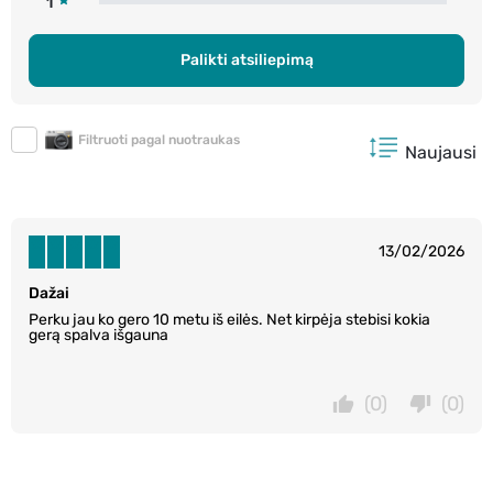
1
Palikti atsiliepimą
Filtruoti pagal nuotraukas
Naujausi
13/02/2026
Dažai
Perku jau ko gero 10 metu iš eilės. Net kirpėja stebisi kokia
gerą spalva išgauna
(0)
(0)