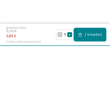
Įprastinė kaina
5,19 €
–
+
Į krepšelį
3,89 €
30 dienų mažiausia kaina: 
5,19 €
Apie mus
E. parduotuvė