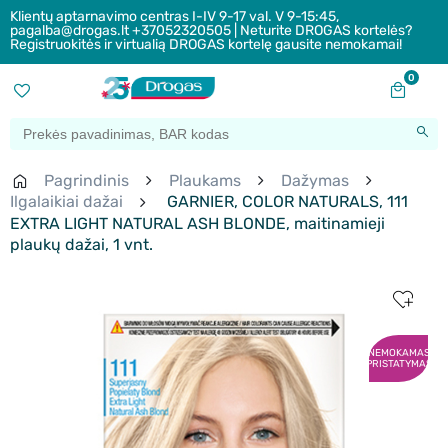
Klientų aptarnavimo centras I-IV 9-17 val. V 9-15:45,
pagalba@drogas.lt +37052320505 | Neturite DROGAS kortelės?
Registruokitės ir virtualią DROGAS kortelę gausite nemokamai!
0
Pagrindinis
Plaukams
Dažymas
Ilgalaikiai dažai
GARNIER, COLOR NATURALS, 111
EXTRA LIGHT NATURAL ASH BLONDE, maitinamieji
plaukų dažai, 1 vnt.
NEMOKAMAS
PRISTATYMAS