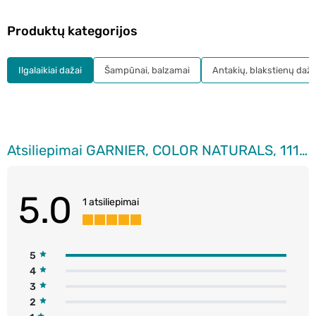
Produktų kategorijos
Ilgalaikiai dažai
Šampūnai, balzamai
Antakių, blakstienų daža
Atsiliepimai GARNIER, COLOR NATURALS, 111 EXTRA LIGHT NATURAL ASH BLONDE, maitinamieji plaukų dažai, 1 vnt.
5.0
1 atsiliepimai
5
4
3
2