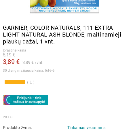
GARNIER, COLOR NATURALS, 111 EXTRA
LIGHT NATURAL ASH BLONDE, maitinamieji
plaukų dažai, 1 vnt.
Įprastinė kaina
5,19 €
3,89 €
3,89 €
vnt.
30 dienų mažiausia kaina: 
5,19 €
( 1 )
28038
Produkto žyma
Tinkamas veganams