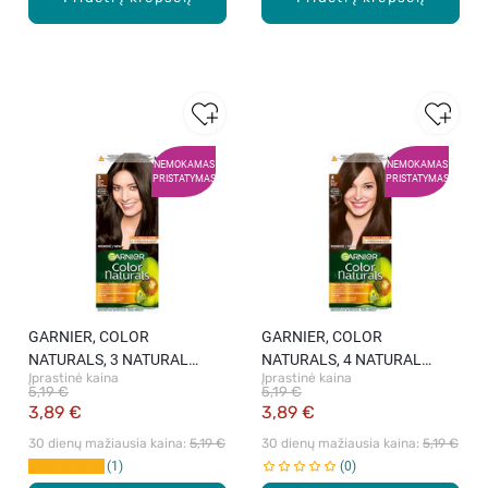
NEMOKAMAS
NEMOKAMAS
PRISTATYMAS
PRISTATYMAS
GARNIER, COLOR
GARNIER, COLOR
NATURALS, 3 NATURAL
NATURALS, 4 NATURAL
Įprastinė kaina
Įprastinė kaina
DARK BROWN, maitinamieji
BROWN, maitinamieji plaukų
5,19 €
5,19 €
plaukų dažai, 1 vnt.
dažai, 1 vnt.
3,89 €
3,89 €
30 dienų mažiausia kaina: 
5,19 €
30 dienų mažiausia kaina: 
5,19 €
1
0