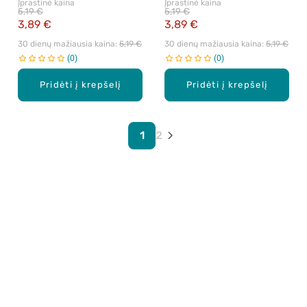
Įprastinė kaina
Įprastinė kaina
GOLDEN BROWN,
CHOCOLATE, maitinamieji
5,19 €
5,19 €
maitinamieji plaukų dažai, 1
plaukų dažai, 1 vnt.
3,89 €
3,89 €
vnt.
30 dienų mažiausia kaina: 
5,19 €
30 dienų mažiausia kaina: 
5,19 €
0
0
Pridėti į krepšelį
Pridėti į krepšelį
1
2
Apie mus