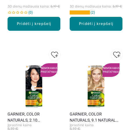
30 dienų mažiausia kaina: 
5,19 €
30 dienų mažiausia kaina: 
5,19 €
0
2
Pridėti į krepšelį
Pridėti į krepšelį
NEMOKAMAS
NEMOKAMAS
PRISTATYMAS
PRISTATYMAS
GARNIER, COLOR
GARNIER, COLOR
NATURALS, 2.10
NATURALS, 9.1 NATURAL
Įprastinė kaina
Įprastinė kaina
BLUEBERRY BLACK,
EXTRA LIGHT ASH BLONDE,
5,19 €
5,19 €