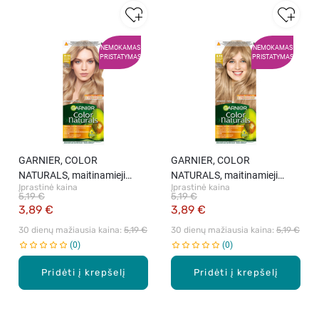
NEMOKAMAS
NEMOKAMAS
PRISTATYMAS
PRISTATYMAS
GARNIER, COLOR
GARNIER, COLOR
NATURALS, maitinamieji
NATURALS, maitinamieji
Įprastinė kaina
Įprastinė kaina
plaukų dažai, 9N=9.13 NUDE
plaukų dažai, 8.13 NUDE
5,19 €
5,19 €
EXTRA LIGHT BLOND, 1 vnt.
LIGHT BEIGE BLONDE, 1 vnt.
3,89 €
3,89 €
30 dienų mažiausia kaina: 
5,19 €
30 dienų mažiausia kaina: 
5,19 €
0
0
Pridėti į krepšelį
Pridėti į krepšelį