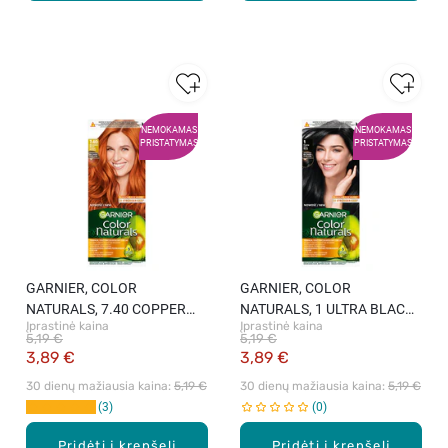
NEMOKAMAS
NEMOKAMAS
PRISTATYMAS
PRISTATYMAS
GARNIER, COLOR
GARNIER, COLOR
NATURALS, 7.40 COPPER
NATURALS, 1 ULTRA BLACK,
Įprastinė kaina
Įprastinė kaina
PASSION, maitinamieji
maitinamieji plaukų dažai, 1
5,19 €
5,19 €
plaukų dažai, 1 vnt.
vnt.
3,89 €
3,89 €
30 dienų mažiausia kaina: 
5,19 €
30 dienų mažiausia kaina: 
5,19 €
3
0
Pridėti į krepšelį
Pridėti į krepšelį