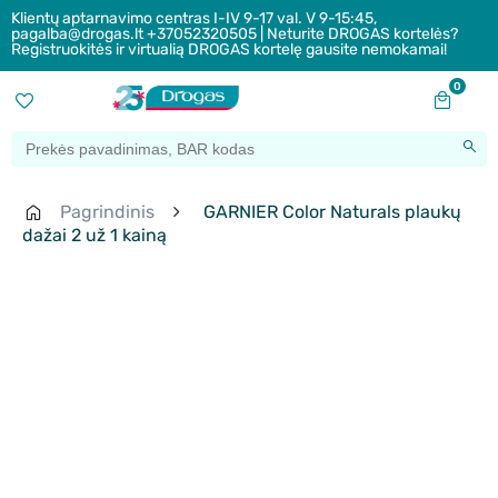
Klientų aptarnavimo centras I-IV 9-17 val. V 9-15:45,
pagalba@drogas.lt +37052320505 | Neturite DROGAS kortelės?
Registruokitės ir virtualią DROGAS kortelę gausite nemokamai!
0
Pagrindinis
GARNIER Color Naturals plaukų
dažai 2 už 1 kainą