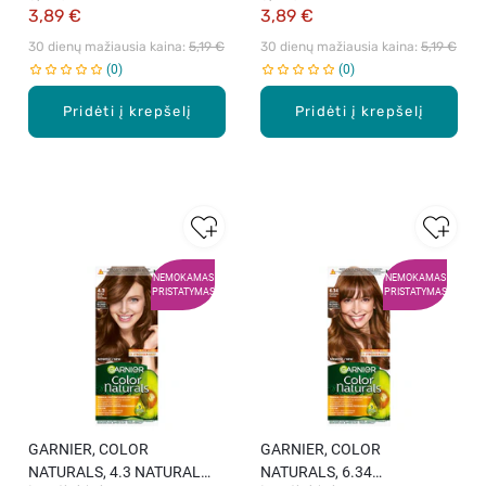
maitinamieji plaukų dažai, 1
maitinamieji plaukų dažai, 1
3,89 €
3,89 €
vnt.
vnt.
30 dienų mažiausia kaina: 
5,19 €
30 dienų mažiausia kaina: 
5,19 €
0
0
Pridėti į krepšelį
Pridėti į krepšelį
NEMOKAMAS
NEMOKAMAS
PRISTATYMAS
PRISTATYMAS
GARNIER, COLOR
GARNIER, COLOR
NATURALS, 4.3 NATURAL
NATURALS, 6.34