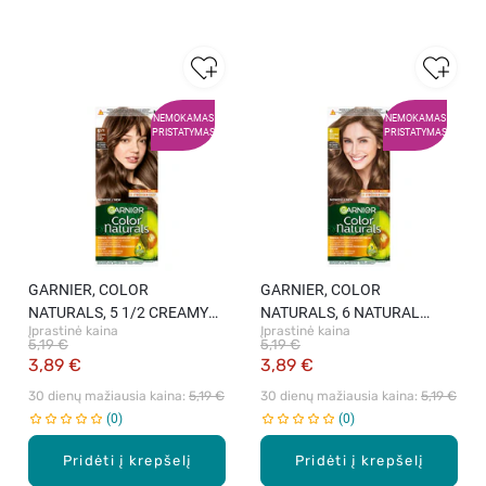
NEMOKAMAS
NEMOKAMAS
PRISTATYMAS
PRISTATYMAS
GARNIER, COLOR
GARNIER, COLOR
NATURALS, 5 1/2 CREAMY
NATURALS, 6 NATURAL
Įprastinė kaina
Įprastinė kaina
COFFEE, maitinamieji plaukų
MEDIUM BLONDE,
5,19 €
5,19 €
dažai, 1 vnt.
maitinamieji plaukų dažai, 1
3,89 €
3,89 €
vnt.
30 dienų mažiausia kaina: 
5,19 €
30 dienų mažiausia kaina: 
5,19 €
0
0
Pridėti į krepšelį
Pridėti į krepšelį