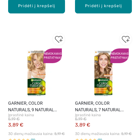
Pridėti į krepšelį
Pridėti į krepšelį
NEMOKAMAS
NEMOKAMAS
PRISTATYMAS
PRISTATYMAS
GARNIER, COLOR
GARNIER, COLOR
NATURALS, 9 NATURAL
NATURALS, 7 NATURAL
Įprastinė kaina
Įprastinė kaina
EXTRA LIGHT BLONDE,
BLONDE, maitinamieji plaukų
5,19 €
5,19 €
maitinamieji plaukų dažai, 1
dažai, 1 vnt.
3,89 €
3,89 €
vnt.
30 dienų mažiausia kaina: 
5,19 €
30 dienų mažiausia kaina: 
5,19 €