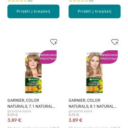
0
0
Pridėti į krepšelį
Pridėti į krepšelį
NEMOKAMAS
NEMOKAMAS
PRISTATYMAS
PRISTATYMAS
GARNIER, COLOR
GARNIER, COLOR
NATURALS, 7.1 NATURAL
NATURALS, 8.1 NATURAL
Įprastinė kaina
Įprastinė kaina
ASH BLONDE, maitinamieji
LIGHT ASH BLONDE,
5,19 €
5,19 €
plaukų dažai, 1 vnt.
maitinamieji plaukų dažai, 1
3,89 €
3,89 €
vnt.