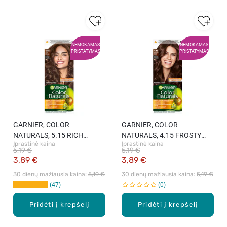
NEMOKAMAS
NEMOKAMAS
PRISTATYMAS
PRISTATYMAS
GARNIER, COLOR
GARNIER, COLOR
NATURALS, 5.15 RICH
NATURALS, 4.15 FROSTY
Įprastinė kaina
Įprastinė kaina
CHOCOLATE, maitinamieji
DARK MAHOGANY,
5,19 €
5,19 €
plaukų dažai, 1 vnt.
maitinamieji plaukų dažai, 1
3,89 €
3,89 €
vnt.
30 dienų mažiausia kaina: 
5,19 €
30 dienų mažiausia kaina: 
5,19 €
47
0
Pridėti į krepšelį
Pridėti į krepšelį