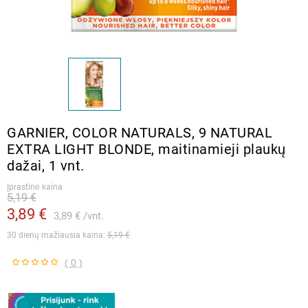
GARNIER, COLOR NATURALS, 9 NATURAL
EXTRA LIGHT BLONDE, maitinamieji plaukų
dažai, 1 vnt.
Įprastinė kaina
5,19 €
3,89 €
3,89 €
vnt.
30 dienų mažiausia kaina: 
5,19 €
( 0 )