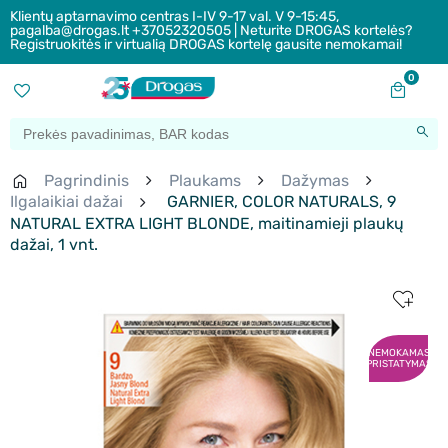
Klientų aptarnavimo centras I-IV 9-17 val. V 9-15:45,
pagalba@drogas.lt +37052320505 | Neturite DROGAS kortelės?
Registruokitės ir virtualią DROGAS kortelę gausite nemokamai!
0
Pagrindinis
Plaukams
Dažymas
Ilgalaikiai dažai
GARNIER, COLOR NATURALS, 9
NATURAL EXTRA LIGHT BLONDE, maitinamieji plaukų
dažai, 1 vnt.
NEMOKAMAS
PRISTATYMAS