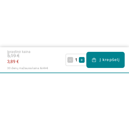
Įprastinė kaina
5,19 €
–
+
Į krepšelį
3,89 €
30 dienų mažiausia kaina: 
5,19 €
Apie mus