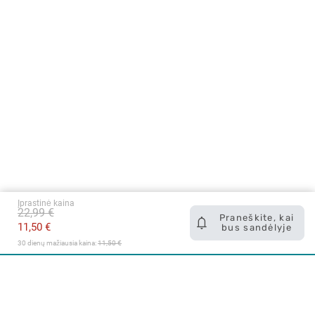
Įprastinė kaina
22,99 €
Praneškite, kai
11,50 €
bus sandėlyje
30 dienų mažiausia kaina: 
11,50 €