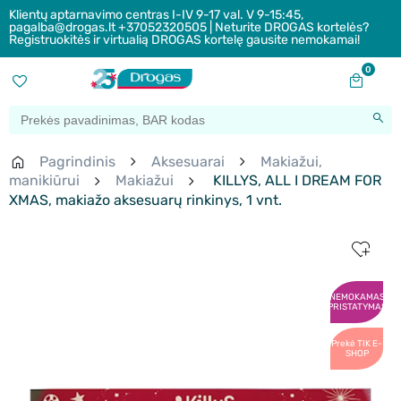
Klientų aptarnavimo centras I-IV 9-17 val. V 9-15:45,
pagalba@drogas.lt +37052320505 | Neturite DROGAS kortelės?
Registruokitės ir virtualią DROGAS kortelę gausite nemokamai!
0
Pagrindinis
Aksesuarai
Makiažui,
manikiūrui
Makiažui
KILLYS, ALL I DREAM FOR
XMAS, makiažo aksesuarų rinkinys, 1 vnt.
NEMOKAMAS
PRISTATYMAS
Prekė TIK E-
SHOP