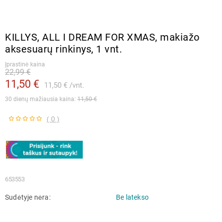
KILLYS, ALL I DREAM FOR XMAS, makiažo
aksesuarų rinkinys, 1 vnt.
Įprastinė kaina
22,99 €
11,50 €
11,50 €
vnt.
30 dienų mažiausia kaina: 
11,50 €
( 0 )
653553
Sudėtyje nėra
Be latekso