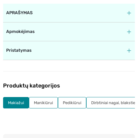
APRAŠYMAS
Apmokėjimas
Pristatymas
Produktų kategorijos
Makiažui
Manikiūrui
Pedikiūrui
Dirbtiniai nagai, blakstie