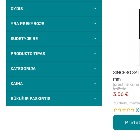
DYDIS
YRA PREKYBOJE
SUDĖTYJE BE
PRODUKTO TIPAS
KATEGORIJA
SINCERO SALO
mm
KAINA
Įprastinė kaina
5,09 €
3,56 €
BŪKLĖ IR PASKIRTIS
30 dienų mažiau
0
Pridėt