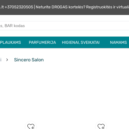
s.lt +37052320505 | Neturite DROGAS kortelės? Registruokitės ir virtu
PLAUKAMS
PARFUMERIJA
HIGIENAI, SVEIKATAI
NAMAMS
i
Sincero Salon