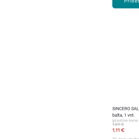
Pridėt
SINCERO SALO
balta, 1 vnt.
Įprastinė kaina
1,59 €
1,11 €
30 dienų mažiau