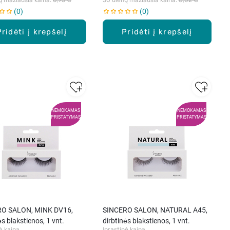
0
0
Pridėti į krepšelį
Pridėti į krepšelį
NEMOKAMAS
NEMOKAMAS
PRISTATYMAS
PRISTATYMAS
 SALON, MINK DV16,
SINCERO SALON, NATURAL A45,
ės blakstienos, 1 vnt.
dirbtinės blakstienos, 1 vnt.
ė kaina
Įprastinė kaina