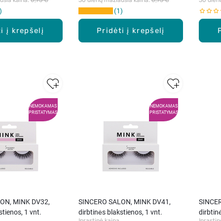
1
i į krepšelį
Pridėti į krepšelį
NEMOKAMAS
NEMOKAMAS
PRISTATYMAS
PRISTATYMAS
ON, MINK DV32,
SINCERO SALON, MINK DV41,
SINCERO
stienos, 1 vnt.
dirbtinės blakstienos, 1 vnt.
dirbtin
Įprastinė kaina
Įprastin