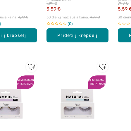
7,99 €
7,99 €
5,59 €
5,59 
sia kaina: 
4,79 €
30 dienų mažiausia kaina: 
4,79 €
30 dien
0
i į krepšelį
Pridėti į krepšelį
NEMOKAMAS
NEMOKAMAS
PRISTATYMAS
PRISTATYMAS