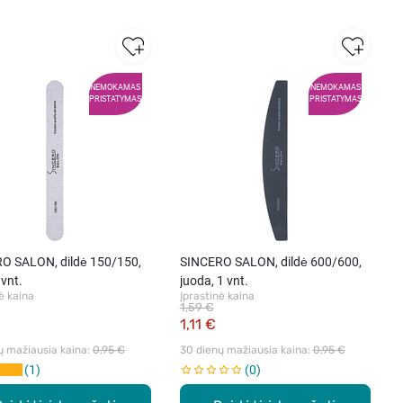
NEMOKAMAS
NEMOKAMAS
PRISTATYMAS
PRISTATYMAS
O SALON, dildė 150/150,
SINCERO SALON, dildė 600/600,
 vnt.
juoda, 1 vnt.
ė kaina
Įprastinė kaina
1,59 €
1,11 €
ų mažiausia kaina: 
0,95 €
30 dienų mažiausia kaina: 
0,95 €
1
0