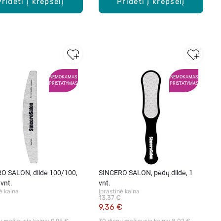
Pridėti į krepšelį
Pridėti į krepšelį
NEMOKAMAS
NEMOKAMAS
PRISTATYMAS
PRISTATYMAS
O SALON, dildė 100/100,
SINCERO SALON, pėdų dildė, 1
 vnt.
vnt.
ė kaina
Įprastinė kaina
13,37 €
9,36 €
ų mažiausia kaina: 
0,95 €
30 dienų mažiausia kaina: 
8,02 €