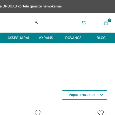
alią DROGAS kortelę gausite nemokamai!
0
AKSESUARAI
VYRAMS
DOVANOS
BLOG