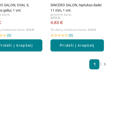
O SALON, OVAL 6,
SINCERO SALON, teptukas dailei
s geliui, 1 vnt.
11 mm, 1 vnt.
ė kaina
Įprastinė kaina
6,90 €
€
4,83 €
ų mažiausia kaina: 
4,14 €
30 dienų mažiausia kaina: 
4,14 €
0
0
Pridėti į krepšelį
Pridėti į krepšelį
1
2