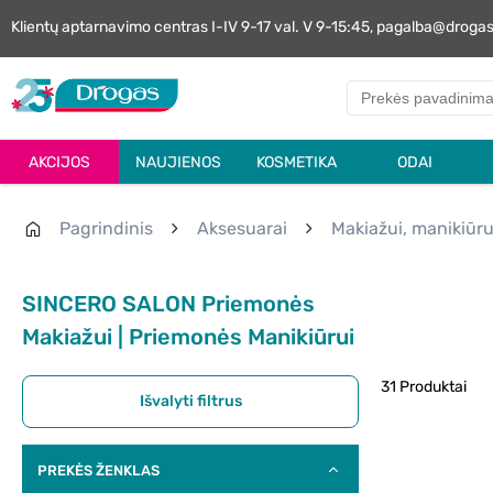
Klientų aptarnavimo centras I-IV 9-17 val. V 9-15:45, pagalba@droga
AKCIJOS
NAUJIENOS
KOSMETIKA
ODAI
Pagrindinis
Aksesuarai
Makiažui, manikiūru
SINCERO SALON Priemonės
Makiažui | Priemonės Manikiūrui
31 Produktai
Išvalyti filtrus
PREKĖS ŽENKLAS