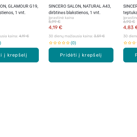
ON, GLAMOUR G19,
SINCERO SALON, NATURAL A43,
SINCER
stienos, 1 vnt.
dirbtinės blakstienos, 1 vnt.
teptuka
Įprastinė kaina
Įprastin
5,99 €
6,90 €
4,19 €
4,83 
sia kaina: 
4,19 €
30 dienų mažiausia kaina: 
3,59 €
30 dien
0
i į krepšelį
Pridėti į krepšelį