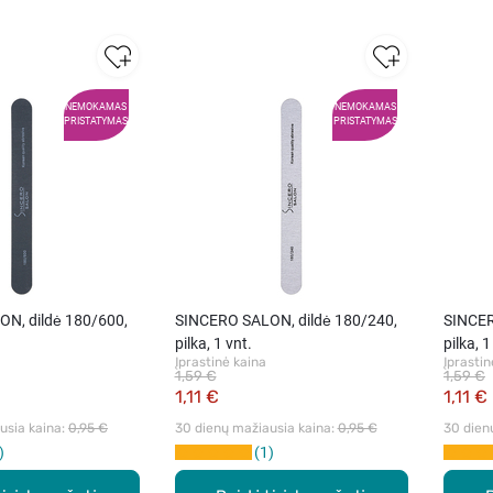
NEMOKAMAS
NEMOKAMAS
PRISTATYMAS
PRISTATYMAS
N, dildė 180/600,
SINCERO SALON, dildė 180/240,
SINCER
pilka, 1 vnt.
pilka, 1
Įprastinė kaina
Įprastin
1,59 €
1,59 €
1,11 €
1,11 €
sia kaina: 
0,95 €
30 dienų mažiausia kaina: 
0,95 €
30 dien
1