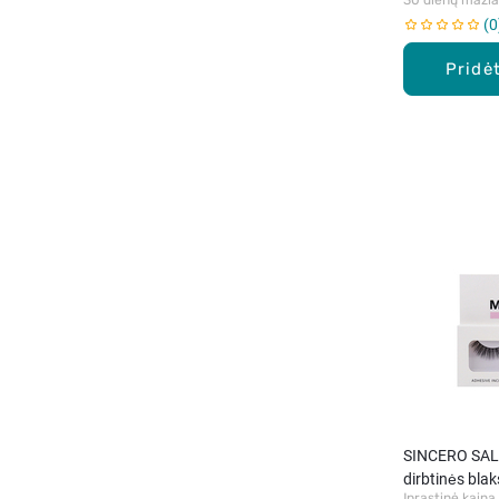
0
Pridėt
SINCERO SAL
dirbtinės blak
Įprastinė kaina