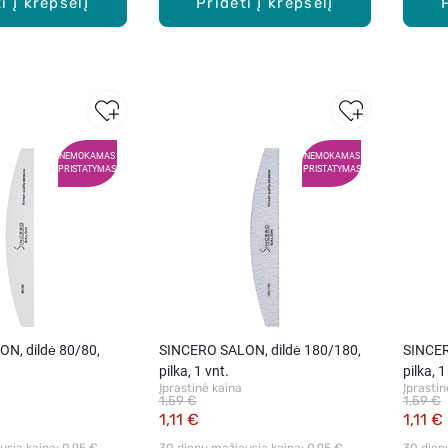
i į krepšelį
Pridėti į krepšelį
NEMOKAMAS
NEMOKAMAS
PRISTATYMAS
PRISTATYMAS
N, dildė 80/80,
SINCERO SALON, dildė 180/180,
SINCER
pilka, 1 vnt.
pilka, 1
Įprastinė kaina
Įprastin
1,59 €
1,59 €
1,11 €
1,11 €
sia kaina: 
0,95 €
30 dienų mažiausia kaina: 
0,95 €
30 dien