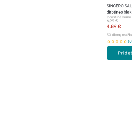
SINCERO SAL
dirbtinės blak
Įprastinė kaina
6,99 €
4,89 €
30 dienų mažiau
0
Pridėt