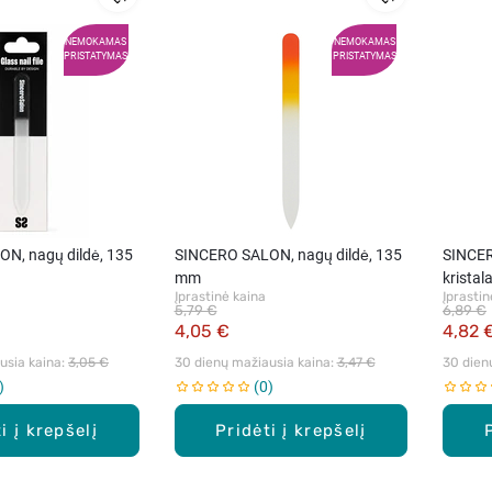
NEMOKAMAS
NEMOKAMAS
PRISTATYMAS
PRISTATYMAS
N, nagų dildė, 135
SINCERO SALON, nagų dildė, 135
SINCER
mm
kristal
Įprastinė kaina
Įprastin
5,79 €
6,89 €
4,05 €
4,82 
sia kaina: 
3,05 €
30 dienų mažiausia kaina: 
3,47 €
30 dien
0
i į krepšelį
Pridėti į krepšelį