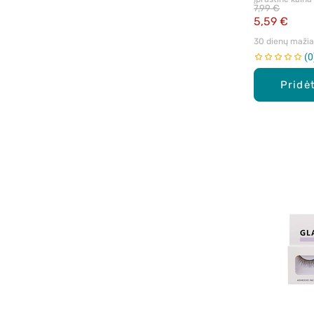
7,99 €
5,59 €
30 dienų mažiau
0
Pridėt