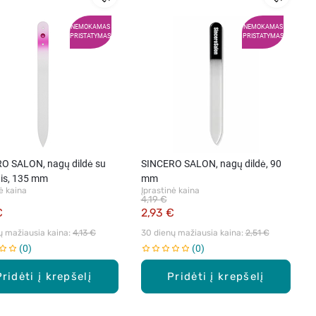
NEMOKAMAS
NEMOKAMAS
PRISTATYMAS
PRISTATYMAS
O SALON, nagų dildė su
SINCERO SALON, nagų dildė, 90
ais, 135 mm
mm
ė kaina
Įprastinė kaina
4,19 €
€
2,93 €
ų mažiausia kaina: 
4,13 €
30 dienų mažiausia kaina: 
2,51 €
0
0
Pridėti į krepšelį
Pridėti į krepšelį