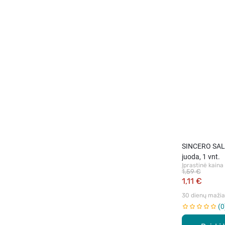
SINCERO SALO
juoda, 1 vnt.
Įprastinė kaina
1,59 €
1,11 €
30 dienų mažiau
0