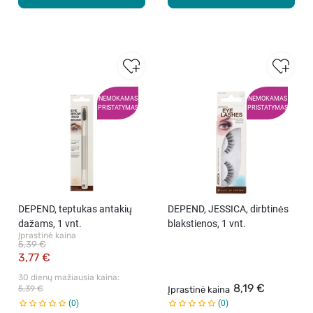
NEMOKAMAS
NEMOKAMAS
PRISTATYMAS
PRISTATYMAS
DEPEND, teptukas antakių
DEPEND, JESSICA, dirbtinės
dažams, 1 vnt.
blakstienos, 1 vnt.
Įprastinė kaina
5,39 €
3,77 €
30 dienų mažiausia kaina: 
8,19 €
5,39 €
Įprastinė kaina
0
0