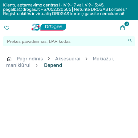
Klientų aptarnavimo centras I-IV 9-17 val. V 9-15:45,
pagalba@drogas.lt +37052320505 | Neturite DROGAS kortelės?
Registruokitės ir virtualią DROGAS kortelę gausite nemokamai!
0
Pagrindinis
Aksesuarai
Makiažui,
manikiūrui
Depend