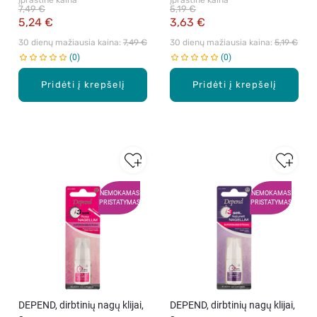
Įprastinė kaina
Įprastinė kaina
7,49 €
5,19 €
5,24 €
3,63 €
30 dienų mažiausia kaina: 
7,49 €
30 dienų mažiausia kaina: 
5,19 €
0
0
Pridėti į krepšelį
Pridėti į krepšelį
NEMOKAMAS
NEMOKAMAS
PRISTATYMAS
PRISTATYMAS
DEPEND, dirbtinių nagų klijai,
DEPEND, dirbtinių nagų klijai,