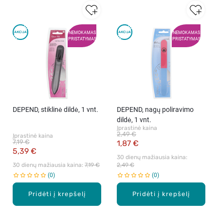
NEMOKAMAS
NEMOKAMAS
PRISTATYMAS
PRISTATYMAS
DEPEND, stiklinė dildė, 1 vnt.
DEPEND, nagų poliravimo
dildė, 1 vnt.
Įprastinė kaina
2,49 €
Įprastinė kaina
7,19 €
1,87 €
5,39 €
30 dienų mažiausia kaina: 
30 dienų mažiausia kaina: 
7,19 €
2,49 €
0
0
Pridėti į krepšelį
Pridėti į krepšelį