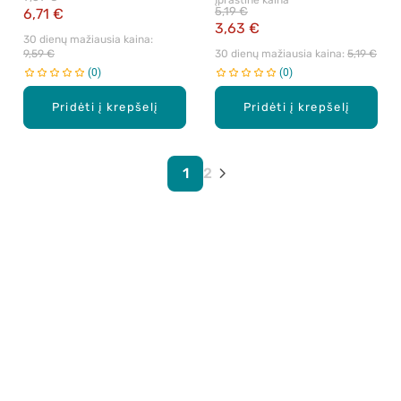
Įprastinė kaina
5,19 €
6,71 €
3,63 €
30 dienų mažiausia kaina: 
9,59 €
30 dienų mažiausia kaina: 
5,19 €
0
0
Pridėti į krepšelį
Pridėti į krepšelį
1
2
Apie mus