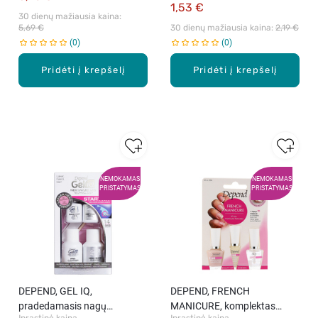
1,53 €
30 dienų mažiausia kaina: 
5,69 €
30 dienų mažiausia kaina: 
2,19 €
0
0
Pridėti į krepšelį
Pridėti į krepšelį
NEMOKAMAS
NEMOKAMAS
PRISTATYMAS
PRISTATYMAS
DEPEND, GEL IQ,
DEPEND, FRENCH
pradedamasis nagų
MANICURE, komplektas