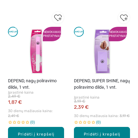
NEMOKAMAS
NEMOKAMAS
PRISTATYMAS
PRISTATYMAS
DEPEND, nagų poliravimo
DEPEND, SUPER SHINE, nagų
dildė, 1 vnt.
poliravimo dildė, 1 vnt.
Įprastinė kaina
2,49 €
Įprastinė kaina
3,19 €
1,87 €
2,39 €
30 dienų mažiausia kaina: 
2,49 €
30 dienų mažiausia kaina: 
3,19 €
0
0
Pridėti į krepšelį
Pridėti į krepšelį