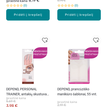
8,19 €
5,94 €
Įprastinė kaina
0
0
Pridėti į krepšelį
Pridėti į krepšelį
NEMOKAMAS
NEMOKAMAS
PRISTATYMAS
PRISTATYMAS
DEPEND, PERSONAL
DEPEND, prancūziško
TRAINER, antakių skustuvas,
manikiūro šablonai, 55 vnt.
Įprastinė kaina
2 vnt.
5,69 €
Įprastinė kaina
2,19 €
3,98 €