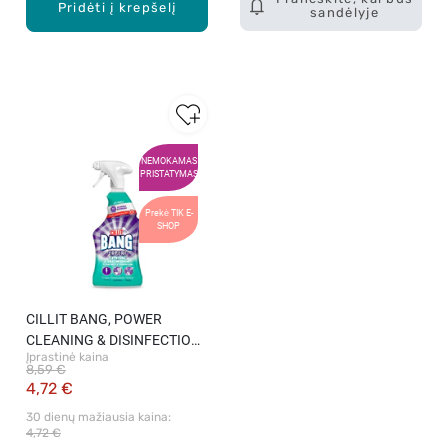
Pridėti į krepšelį
sandėlyje
NEMOKAMAS
PRISTATYMAS
Prekė TIK E-
SHOP
CILLIT BANG, POWER
CLEANING & DISINFECTION,
Įprastinė kaina
dezinfekcinis valiklis, 750 ml
8,59 €
4,72 €
30 dienų mažiausia kaina: 
4,72 €