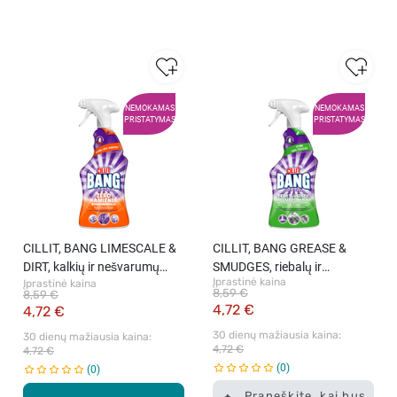
NEMOKAMAS
NEMOKAMAS
PRISTATYMAS
PRISTATYMAS
CILLIT, BANG LIMESCALE &
CILLIT, BANG GREASE &
DIRT, kalkių ir nešvarumų
SMUDGES, riebalų ir
Įprastinė kaina
Įprastinė kaina
valiklis, 750 ml
nešvarumų valiklis, 750 ml
8,59 €
8,59 €
4,72 €
4,72 €
30 dienų mažiausia kaina: 
30 dienų mažiausia kaina: 
4,72 €
4,72 €
0
0
Praneškite, kai bus