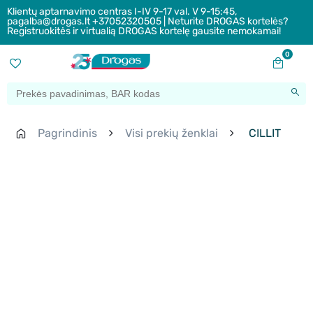
Klientų aptarnavimo centras I-IV 9-17 val. V 9-15:45,
pagalba@drogas.lt +37052320505 | Neturite DROGAS kortelės?
Registruokitės ir virtualią DROGAS kortelę gausite nemokamai!
0
Pagrindinis
Visi prekių ženklai
CILLIT