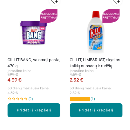
NEMOKAMAS
NEMOKAMAS
PRISTATYMAS
PRISTATYMAS
CILLIT BANG, valomoji pasta,
CILLIT, LIME&RUST, skystas
470 g.
kalkių nuosėdų ir rūdžių
Įprastinė kaina
Įprastinė kaina
valiklis, 450 ml
7,99 €
4,59 €
4,39 €
2,52 €
30 dienų mažiausia kaina: 
30 dienų mažiausia kaina: 
4,39 €
2,52 €
0
1
Pridėti į krepšelį
Pridėti į krepšelį