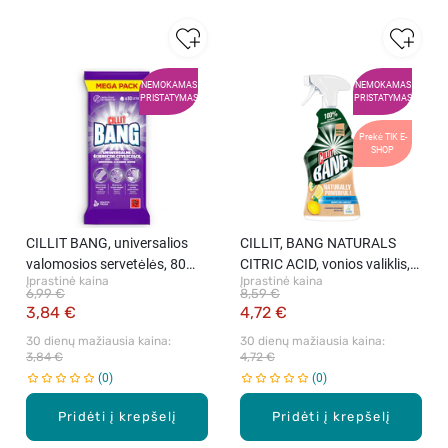
NEMOKAMAS
NEMOKAMAS
PRISTATYMAS
PRISTATYMAS
Prekė TIK E-
SHOP
CILLIT BANG, universalios
CILLIT, BANG NATURALS
valomosios servetėlės, 80
CITRIC ACID, vonios valiklis,
Įprastinė kaina
Įprastinė kaina
vnt.
750 ml
6,99 €
8,59 €
3,84 €
4,72 €
30 dienų mažiausia kaina: 
30 dienų mažiausia kaina: 
3,84 €
4,72 €
0
0
Pridėti į krepšelį
Pridėti į krepšelį