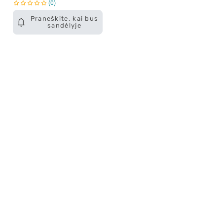
0
Praneškite, kai bus
sandėlyje
Apie mus
E. parduotuvė
Lojalumo programa