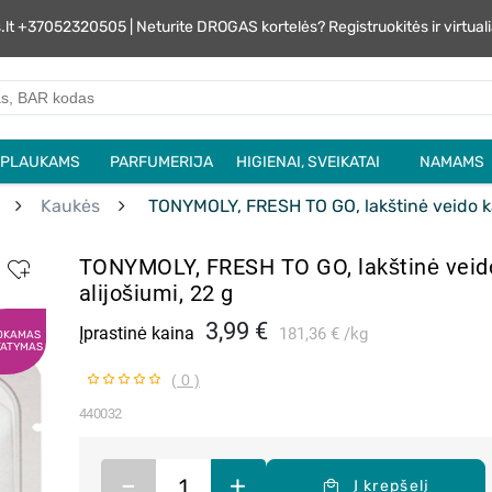
s.lt +37052320505 | Neturite DROGAS kortelės? Registruokitės ir virtu
PLAUKAMS
PARFUMERIJA
HIGIENAI, SVEIKATAI
NAMAMS
Kaukės
TONYMOLY, FRESH TO GO, lakštinė veido ka
TONYMOLY, FRESH TO GO, lakštinė veid
alijošiumi, 22 g
3,99 €
Įprastinė kaina
181,36 €
kg
OKAMAS
TATYMAS
( 0 )
440032
–
+
Į krepšelį