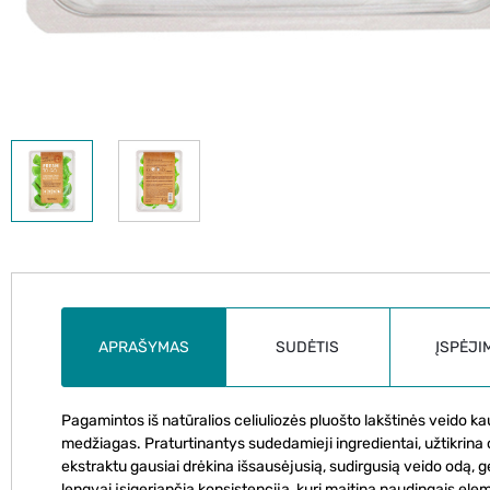
APRAŠYMAS
SUDĖTIS
ĮSPĖJI
Pagamintos iš natūralios celiuliozės pluošto lakštinės veido kau
medžiagas. Praturtinantys sudedamieji ingredientai, užtikrina o
ekstraktu gausiai drėkina išsausėjusią, sudirgusią veido odą, g
lengvai įsigeriančia konsistencija, kuri maitina naudingais el