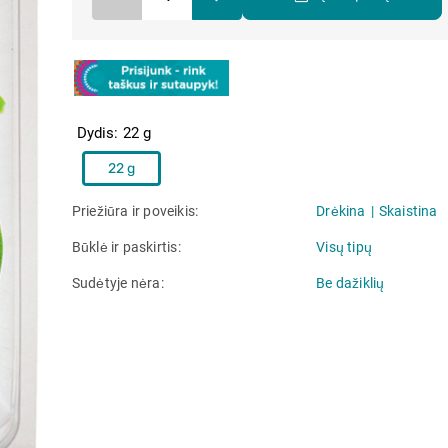
Dydis
22 g
22 g
Priežiūra ir poveikis
Drėkina
Skaistina
Būklė ir paskirtis
Visų tipų
Sudėtyje nėra
Be dažiklių