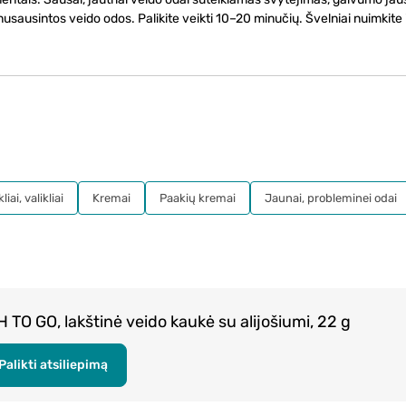
ausintos veido odos. Palikite veikti 10–20 minučių. Švelniai nuimkite ir
iai, valikliai
Kremai
Paakių kremai
Jaunai, probleminei odai
TO GO, lakštinė veido kaukė su alijošiumi, 22 g
Palikti atsiliepimą