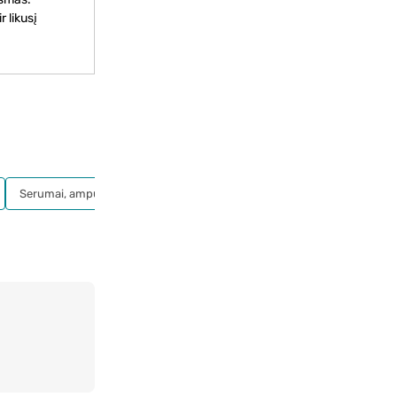
 likusį
Serumai, ampulės