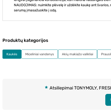
NAUDOJIMAS: nuimkite plėvelę ir uždėkite kaukę ant švarios, nus
serumą įmasažuokite į odą.
Produktų kategorijos
Kaukės
Miceliniai vandenys
Akių makiažo valikliai
Prausikl
Atsiliepimai TONYMOLY, FRESH 