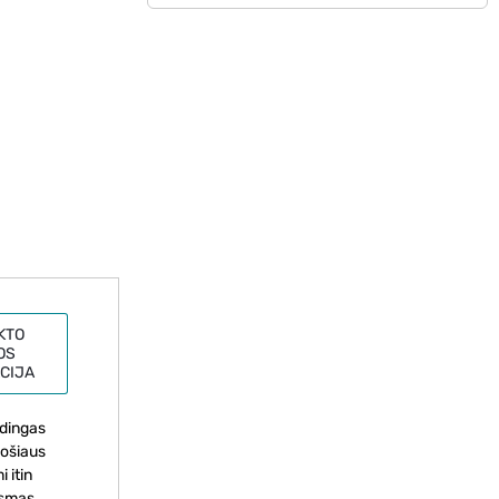
KTO
OS
CIJA
udingas
jošiaus
 itin
usmas.