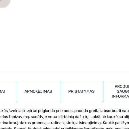
PRODU
MAI
APMOKĖJIMAS
PRISTATYMAS
SAUG
INFORMA
kės švelniai ir tvirtai priglunda prie odos, padeda greitai absorbuoti na
dos tonizavimą, sudėtyje neturi dirbtinių dažiklių. Lakštinė kaukė su ali
erina kraujotakos procesą, skatina ląstelių atsinaujinimą. Kaukė pasižymi
ementais. Sausai, jautriai veido odai suteikiamas švytėjimas, gaivumo ja