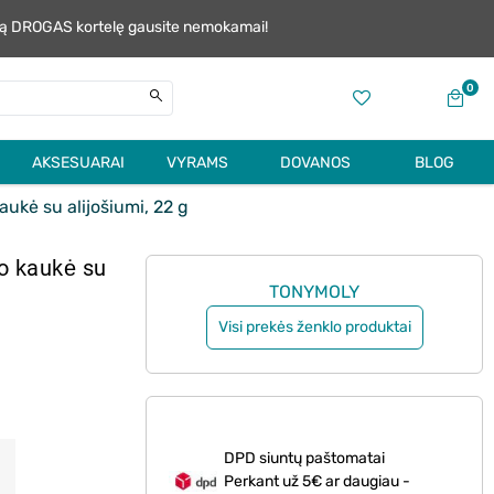
alią DROGAS kortelę gausite nemokamai!
0
AKSESUARAI
VYRAMS
DOVANOS
BLOG
ukė su alijošiumi, 22 g
o kaukė su
TONYMOLY
Visi prekės ženklo produktai
DPD siuntų paštomatai
Perkant už 5€ ar daugiau -