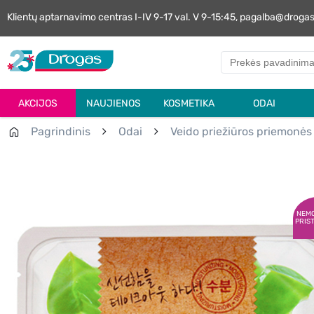
Klientų aptarnavimo centras I-IV 9-17 val. V 9-15:45, pagalba@droga
AKCIJOS
NAUJIENOS
KOSMETIKA
ODAI
Pagrindinis
Odai
Veido priežiūros priemonės
NEM
PRIS