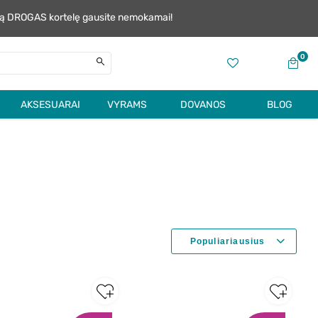
alią DROGAS kortelę gausite nemokamai!
0
AKSESUARAI
VYRAMS
DOVANOS
BLOG