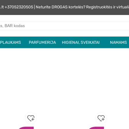
s.lt +37052320505 | Neturite DROGAS kortelės? Registruokitės ir virtu
PLAUKAMS
PARFUMERIJA
HIGIENAI, SVEIKATAI
NAMAMS