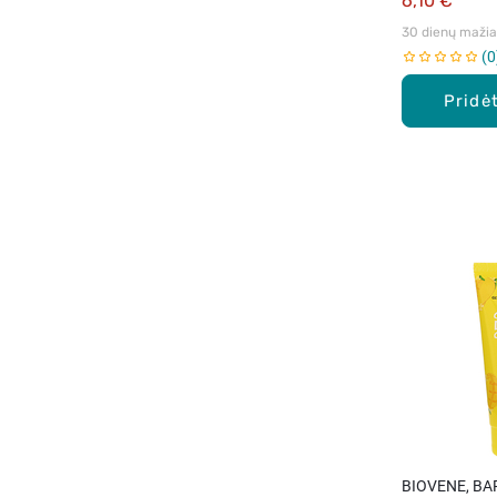
6,10 €
30 dienų mažiau
0
Pridėt
BIOVENE, BAR