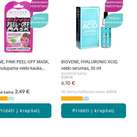
NEMOKAMAS
NEMOKAMAS
PRISTATYMAS
PRISTATYMAS
DROGAS
DROGAS
rekomenduoja
rekomenduoja
E, PINK PEEL-OFF MASK,
BIOVENE, HYALURONIC ACID,
 nulupama veido kaukė,
veido serumas, 30 ml
Įprastinė kaina
9,39 €
6,10 €
2,49 €
30 dienų mažiausia kaina: 
6,10 €
nė kaina
1
2
Pridėti į krepšelį
Pridėti į krepšelį