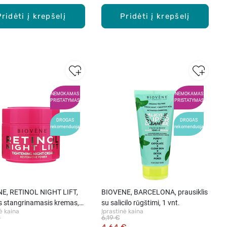
Pridėti į krepšelį
Pridėti į krepšelį
NEMOKAMAS
NEMOKAMAS
PRISTATYMAS
PRISTATYMAS
DROGAS
DROGAS
rekomenduoja
rekomenduoja
E, RETINOL NIGHT LIFT,
BIOVENE, BARCELONA, prausiklis
s stangrinamasis kremas, 1
su salicilo rūgštimi, 1 vnt.
ė kaina
Įprastinė kaina
€
6,19 €