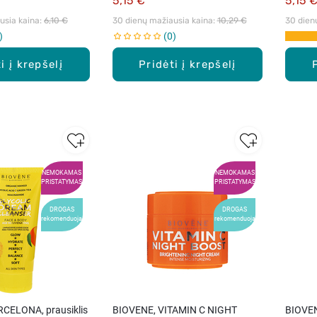
5,15 €
5,15 
sia kaina: 
6,10 €
30 dienų mažiausia kaina: 
10,29 €
30 dien
0
i į krepšelį
Pridėti į krepšelį
NEMOKAMAS
NEMOKAMAS
PRISTATYMAS
PRISTATYMAS
DROGAS
DROGAS
rekomenduoja
rekomenduoja
CELONA, prausiklis
BIOVENE, VITAMIN C NIGHT
BIOVE