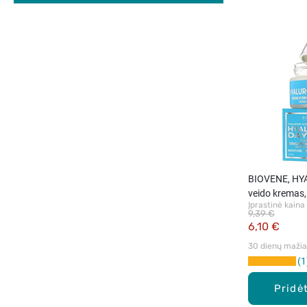
BIOVENE, HYA
veido kremas,
Įprastinė kaina
9,39 €
6,10 €
30 dienų mažiau
1
Pridėt