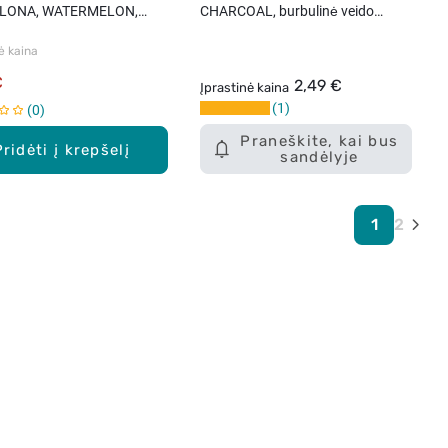
LONA, WATERMELON,
CHARCOAL, burbulinė veido
ukė, 1 vnt.
kaukė, 10 ml
ė kaina
€
2,49 €
Įprastinė kaina
1
0
Praneškite, kai bus
Pridėti į krepšelį
sandėlyje
1
2