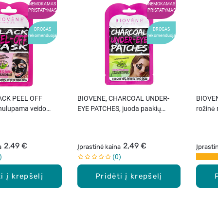
NEMOKAMAS
NEMOKAMAS
PRISTATYMAS
PRISTATYMAS
DROGAS
DROGAS
rekomenduoja
rekomenduoja
ACK PEEL OFF
BIOVENE, CHARCOAL UNDER-
BIOVEN
nulupama veido
EYE PATCHES, juoda paakių
rožinė
l
kaukė, 2 vnt.
12,5 ml
2,49 €
2,49 €
a
Įprastinė kaina
Įprasti
0
i į krepšelį
Pridėti į krepšelį