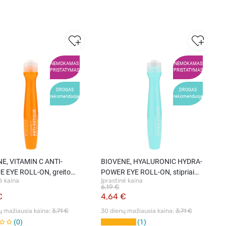
NEMOKAMAS
NEMOKAMAS
PRISTATYMAS
PRISTATYMAS
DROGAS
DROGAS
rekomenduoja
rekomenduoja
 C ANTI-
BIOVENE, HYALURONIC HYDRA-
E EYE ROLL-ON, greito
POWER EYE ROLL-ON, stipriai
ė kaina
Įprastinė kaina
o paakių serumas, 1 vnt.
drėkinantis paakių serumas, 1
6,19 €
vnt.
€
4,64 €
ų mažiausia kaina: 
3,71 €
30 dienų mažiausia kaina: 
3,71 €
0
1