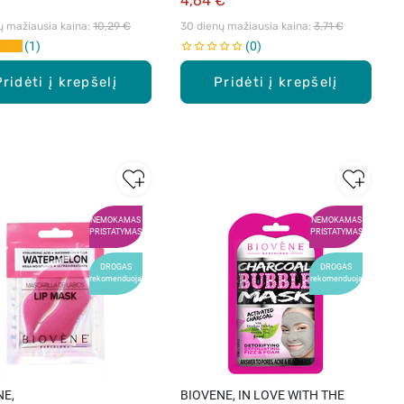
€
4,64 €
ų mažiausia kaina: 
10,29 €
30 dienų mažiausia kaina: 
3,71 €
1
0
Pridėti į krepšelį
Pridėti į krepšelį
NEMOKAMAS
NEMOKAMAS
PRISTATYMAS
PRISTATYMAS
DROGAS
DROGAS
rekomenduoja
rekomenduoja
NE,
BIOVENE, IN LOVE WITH THE