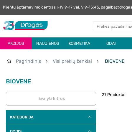
Klientų aptarnavimo centras I-IV 9-17 val. V 9-15:45, pagalba@droga
AKCIJOS
NAUJIENOS
KOSMETIKA
ODAI
Pagrindinis
Visi prekių ženklai
BIOVENE
BIOVENE
27 Produktai
Išvalyti filtrus
KATEGORIJA
DYDIS