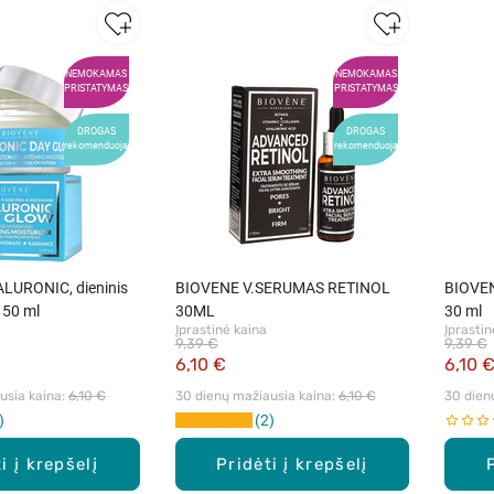
NEMOKAMAS
NEMOKAMAS
PRISTATYMAS
PRISTATYMAS
DROGAS
DROGAS
rekomenduoja
rekomenduoja
LURONIC, dieninis
BIOVENE V.SERUMAS RETINOL
BIOVEN
 50 ml
30ML
30 ml
Įprastinė kaina
Įprastin
9,39 €
9,39 €
6,10 €
6,10 
sia kaina: 
6,10 €
30 dienų mažiausia kaina: 
6,10 €
30 dien
2
i į krepšelį
Pridėti į krepšelį