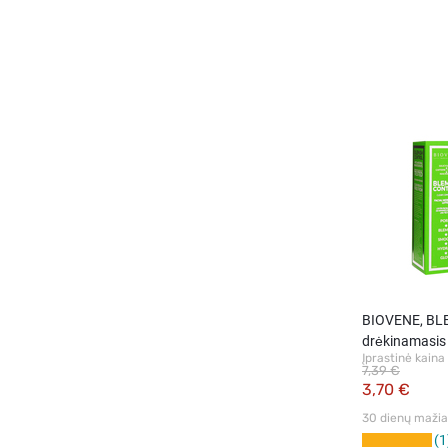
BIOVENE, BL
drėkinamasis 
Įprastinė kaina
ml
7,39 €
3,70 €
30 dienų mažiau
1