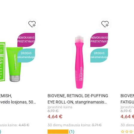
NEMOKAMAS
NEMOKAMAS
PRISTATYMAS
PRISTATYMAS
DROGAS
DROGAS
rekomenduoja
rekomenduoja
EMISH,
BIOVENE, RETINOL DE-PUFFING
BIOVENE, VITAMIN
veido losjonas, 50
EYE ROLL-ON, stangrinamasis
FATIGU
Įprastinė kaina
Įprastin
paakių serumas, 1 vnt.
poveiki
6,19 €
6,19 €
4,64 €
4,64 
sia kaina: 
4,43 €
30 dienų mažiausia kaina: 
3,71 €
30 dien
1