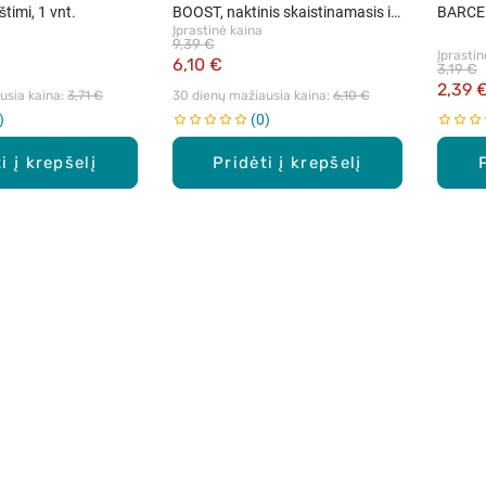
štimi, 1 vnt.
BOOST, naktinis skaistinamasis ir
BARCE
Įprastinė kaina
drėkinamasis kremas, 1 vnt.
lūpų ka
9,39 €
Įprastin
6,10 €
3,19 €
2,39 
sia kaina: 
3,71 €
30 dienų mažiausia kaina: 
6,10 €
0
i į krepšelį
Pridėti į krepšelį