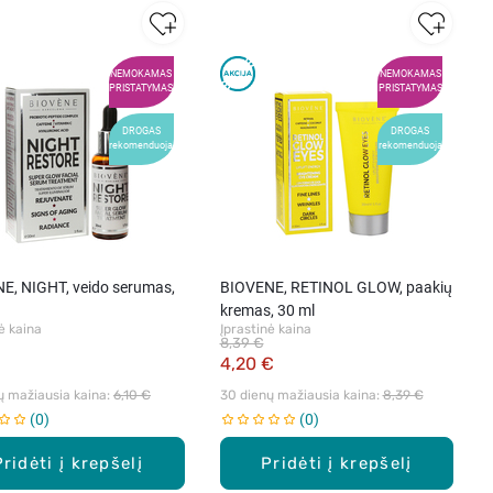
NEMOKAMAS
NEMOKAMAS
PRISTATYMAS
PRISTATYMAS
DROGAS
DROGAS
rekomenduoja
rekomenduoja
E, NIGHT, veido serumas,
BIOVENE, RETINOL GLOW, paakių
kremas, 30 ml
ė kaina
Įprastinė kaina
8,39 €
€
4,20 €
ų mažiausia kaina: 
6,10 €
30 dienų mažiausia kaina: 
8,39 €
0
0
Pridėti į krepšelį
Pridėti į krepšelį