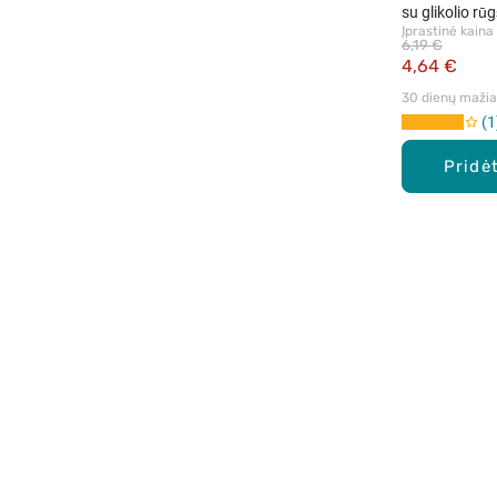
su glikolio rūg
Įprastinė kaina
6,19 €
4,64 €
30 dienų mažiau
1
Pridėt