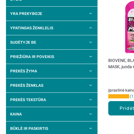
YRA PREKYBOJE
YPATINGAS ŽENKLELIS
SUDĖTYJE BE
PRIEŽIŪRA IR POVEIKIS
BIOVENE, BL
MASK, juoda 
PREKĖS ŽYMA
kaukė, 12,5 m
PREKĖS ŽENKLAS
Įprastinė kain
1
PREKĖS TEKSTŪRA
Pridėt
KAINA
BŪKLĖ IR PASKIRTIS