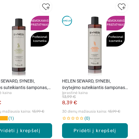
NEMOKAMAS
NEMOKAMAS
PRISTATYMAS
PRISTATYMAS
Profesionali
Profesionali
kosmetika
kosmetika
SEWARD, SYNEBI,
HELEN SEWARD, SYNEBI,
s suteikiantis šampūnas,
švytėjimo suteikiantis šampūnas
ė kaina
Įprastinė kaina
su arganų aliejumi, 300 ml
13,99 €
€
8,39 €
ų mažiausia kaina: 
13,99 €
30 dienų mažiausia kaina: 
13,99 €
1
0
Pridėti į krepšelį
Pridėti į krepšelį