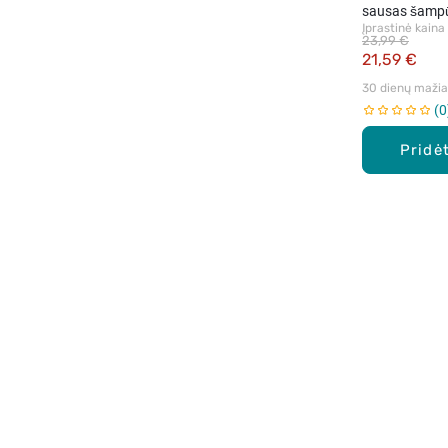
sausas šampū
Įprastinė kaina
23,99 €
21,59 €
30 dienų mažiau
0
Pridėt