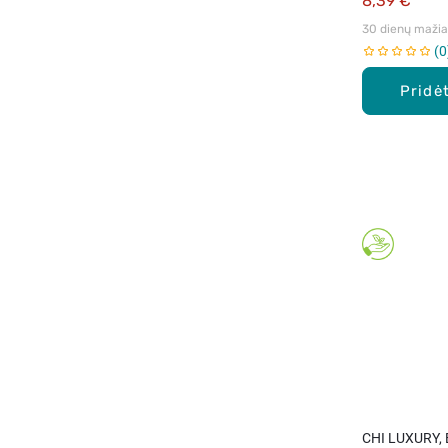
8,39 €
30 dienų mažiau
0
Pridėt
CHI LUXURY, 