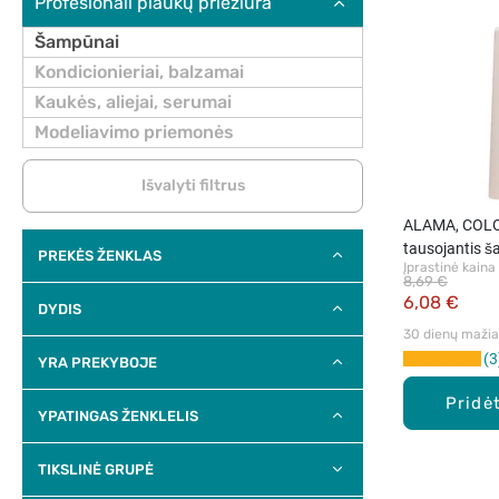
Profesionali plaukų priežiūra
Šampūnai
Kondicionieriai, balzamai
Kaukės, aliejai, serumai
Modeliavimo priemonės
Išvalyti filtrus
ALAMA, COLO
tausojantis 
PREKĖS ŽENKLAS
Įprastinė kaina
plaukams, 50
8,69 €
6,08 €
DYDIS
30 dienų mažiau
3
YRA PREKYBOJE
Pridėt
YPATINGAS ŽENKLELIS
TIKSLINĖ GRUPĖ