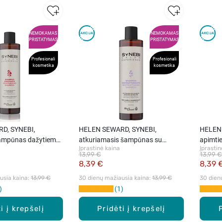
NEMOKAMAS
NEMOKAMAS
PRISTATYMAS
PRISTATYMAS
Profesionali
Profesionali
kosmetika
kosmetika
D, SYNEBI,
HELEN SEWARD, SYNEBI,
HELEN 
šampūnas dažytiems
atkuriamasis šampūnas su
apimtie
Įprastinė kaina
Įprastin
0 ml
keratinu, 300 ml
300 ml
13,99 €
13,99 €
8,39 €
8,39 
sia kaina: 
13,99 €
30 dienų mažiausia kaina: 
13,99 €
30 dien
1
i į krepšelį
Pridėti į krepšelį