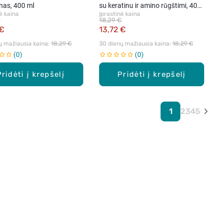
as, 400 ml
su keratinu ir amino rūgštimi, 400
ė kaina
Įprastinė kaina
ml
€
18,29 €
 €
13,72 €
ų mažiausia kaina: 
18,29 €
30 dienų mažiausia kaina: 
18,29 €
0
0
Pridėti į krepšelį
Pridėti į krepšelį
1
2
3
4
5