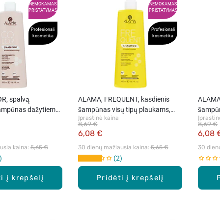
NEMOKAMAS
NEMOKAMAS
PRISTATYMAS
PRISTATYMAS
Profesionali
Profesionali
kosmetika
kosmetika
R, spalvą
ALAMA, FREQUENT, kasdienis
ALAMA,
šampūnas dažytiems
šampūnas visų tipų plaukams,
šampūn
Įprastinė kaina
Įprastin
0 ml
500 ml
500 ml
8,69 €
8,69 €
6,08 €
6,08 
sia kaina: 
5,65 €
30 dienų mažiausia kaina: 
5,65 €
30 dien
2
i į krepšelį
Pridėti į krepšelį