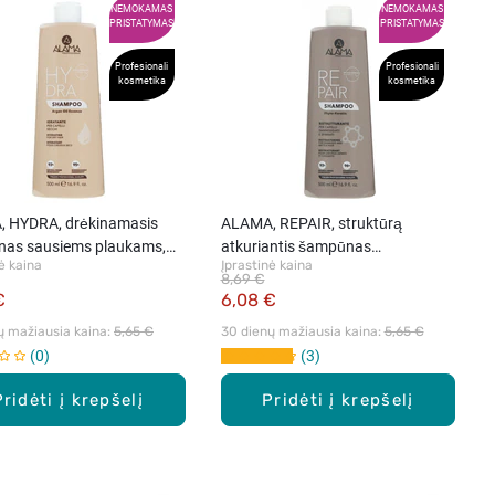
NEMOKAMAS
NEMOKAMAS
PRISTATYMAS
PRISTATYMAS
Profesionali
Profesionali
kosmetika
kosmetika
 HYDRA, drėkinamasis
ALAMA, REPAIR, struktūrą
as sausiems plaukams,
atkuriantis šampūnas
ė kaina
Įprastinė kaina
pažeistiems ir gležniems
8,69 €
plaukams, 500 ml
€
6,08 €
ų mažiausia kaina: 
5,65 €
30 dienų mažiausia kaina: 
5,65 €
0
3
Pridėti į krepšelį
Pridėti į krepšelį