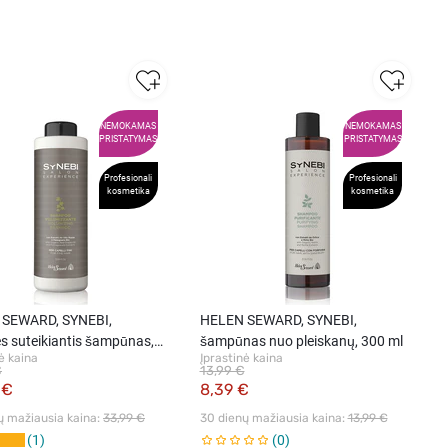
NEMOKAMAS
NEMOKAMAS
PRISTATYMAS
PRISTATYMAS
Profesionali
Profesionali
kosmetika
kosmetika
SEWARD, SYNEBI,
HELEN SEWARD, SYNEBI,
s suteikiantis šampūnas,
šampūnas nuo pleiskanų, 300 ml
ė kaina
Įprastinė kaina
l
€
13,99 €
 €
8,39 €
ų mažiausia kaina: 
33,99 €
30 dienų mažiausia kaina: 
13,99 €
1
0