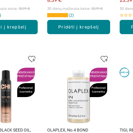
8,39 €
23,39
sia kaina: 
13,99 €
30 dienų mažiausia kaina: 
13,99 €
30 dien
2
i į krepšelį
Pridėti į krepšelį
NEMOKAMAS
NEMOKAMAS
PRISTATYMAS
PRISTATYMAS
Profesionali
Profesionali
kosmetika
kosmetika
BLACK SEED OIL,
OLAPLEX, No.4 BOND
TIGI, 