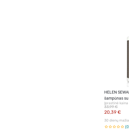
HELEN SEWAR
šampūnas su 
Įprastinė kaina
33,99 €
20,39 €
30 dienų mažiau
0