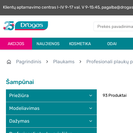
Klientų aptarnavimo centras I-IV 9-17 val. V 9-15:45, pagalba@droga
AKCIJOS
NAUJIENOS
KOSMETIKA
ODAI
Pagrindinis
Plaukams
Profesionali plaukų p
Šampūnai
Priežiūra
93 Produktai
Modeliavimas
Dažymas