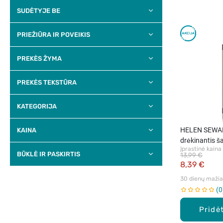
SUDĖTYJE BE
PRIEŽIŪRA IR POVEIKIS
PREKĖS ŽYMA
PREKĖS TEKSTŪRA
KATEGORIJA
HELEN SEWAR
KAINA
drėkinantis 
Įprastinė kaina
plaukams, 30
BŪKLĖ IR PASKIRTIS
13,99 €
8,39 €
30 dienų mažiau
0
Pridėt