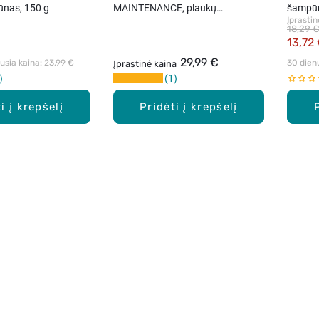
nas, 150 g
MAINTENANCE, plaukų
šampūn
Įprastin
šampūnas, 250 ml
18,29 
13,72
29,99 €
sia kaina: 
23,99 €
30 dien
Įprastinė kaina
1
i į krepšelį
Pridėti į krepšelį