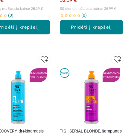
 €
32,39 €
ų mažiausia kaina: 
25,99 €
30 dienų mažiausia kaina: 
35,99 €
0
0
Pridėti į krepšelį
Pridėti į krepšelį
NEMOKAMAS
NEMOKAMAS
PRISTATYMAS
PRISTATYMAS
RECOVERY, drėkinamasis
TIGI, SERIAL BLONDE, šampūnas