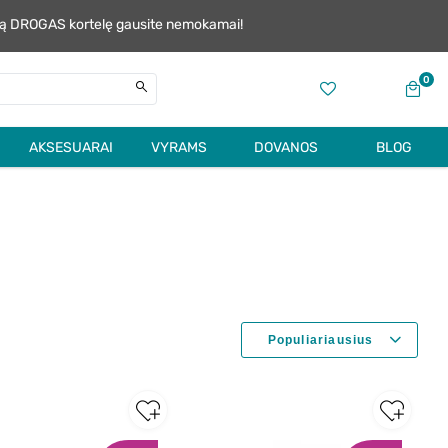
alią DROGAS kortelę gausite nemokamai!
0
AKSESUARAI
VYRAMS
DOVANOS
BLOG