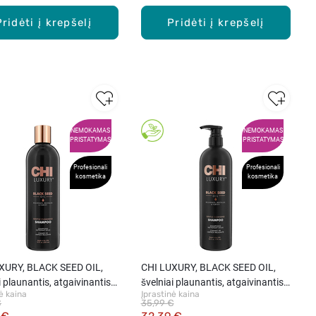
Pridėti į krepšelį
Pridėti į krepšelį
NEMOKAMAS
NEMOKAMAS
PRISTATYMAS
PRISTATYMAS
Profesionali
Profesionali
kosmetika
kosmetika
XURY, BLACK SEED OIL,
CHI LUXURY, BLACK SEED OIL,
i plaunantis, atgaivinantis
švelniai plaunantis, atgaivinantis
ė kaina
Įprastinė kaina
s šampūnas, 355 ml
plaukus šampūnas, 739 ml
€
35,99 €