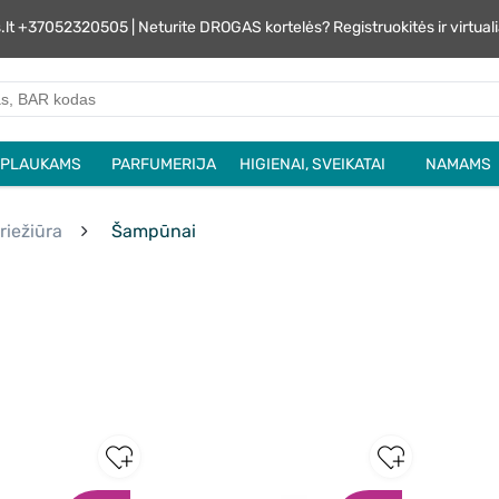
s.lt +37052320505 | Neturite DROGAS kortelės? Registruokitės ir virtu
PLAUKAMS
PARFUMERIJA
HIGIENAI, SVEIKATAI
NAMAMS
riežiūra
Šampūnai