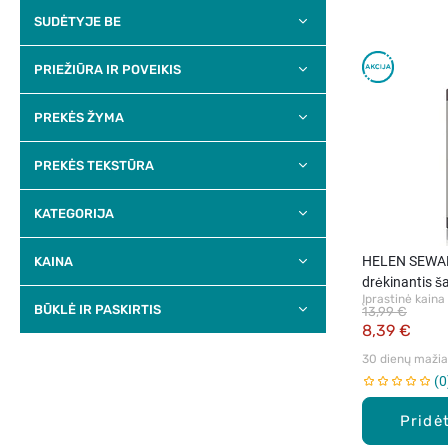
SUDĖTYJE BE
PRIEŽIŪRA IR POVEIKIS
PREKĖS ŽYMA
PREKĖS TEKSTŪRA
KATEGORIJA
HELEN SEWAR
KAINA
drėkinantis 
Įprastinė kaina
plaukams, 30
BŪKLĖ IR PASKIRTIS
13,99 €
8,39 €
30 dienų mažiau
0
Pridėt