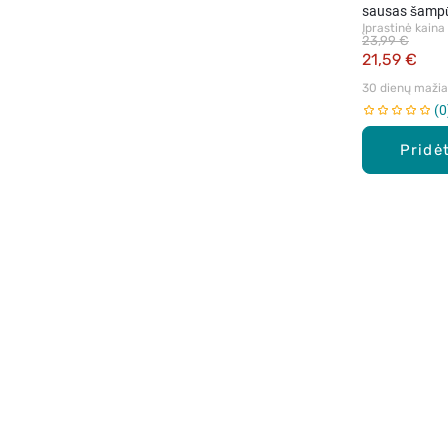
sausas šampū
Įprastinė kaina
23,99 €
21,59 €
30 dienų mažiau
0
Pridėt