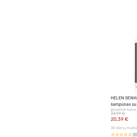
HELEN SEWAR
šampūnas su 
Įprastinė kaina
33,99 €
20,39 €
30 dienų mažiau
0