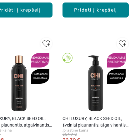
Pridėti į krepšelį
Pridėti į krepšelį
NEMOKAMAS
NEMOKAMAS
PRISTATYMAS
PRISTATYMAS
Profesionali
Profesionali
kosmetika
kosmetika
XURY, BLACK SEED OIL,
CHI LUXURY, BLACK SEED OIL,
i plaunantis, atgaivinantis
švelniai plaunantis, atgaivinantis
ė kaina
Įprastinė kaina
s šampūnas, 355 ml
plaukus šampūnas, 739 ml
€
35,99 €