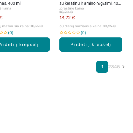
as, 400 ml
su keratinu ir amino rūgštimi, 400
ė kaina
Įprastinė kaina
ml
€
18,29 €
 €
13,72 €
ų mažiausia kaina: 
18,29 €
30 dienų mažiausia kaina: 
18,29 €
0
0
Pridėti į krepšelį
Pridėti į krepšelį
1
2
3
4
5