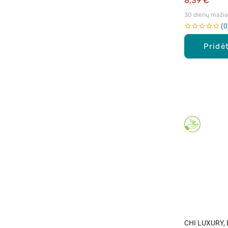
8,39 €
30 dienų mažiau
0
Pridėt
CHI LUXURY, 