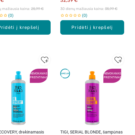
 €
32,39 €
ų mažiausia kaina: 
25,99 €
30 dienų mažiausia kaina: 
35,99 €
0
0
Pridėti į krepšelį
Pridėti į krepšelį
NEMOKAMAS
NEMOKAMAS
PRISTATYMAS
PRISTATYMAS
RECOVERY, drėkinamasis
TIGI, SERIAL BLONDE, šampūnas