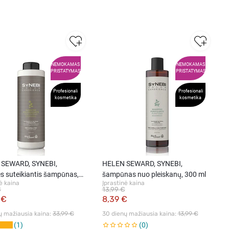
NEMOKAMAS
NEMOKAMAS
PRISTATYMAS
PRISTATYMAS
Profesionali
Profesionali
kosmetika
kosmetika
SEWARD, SYNEBI,
HELEN SEWARD, SYNEBI,
s suteikiantis šampūnas,
šampūnas nuo pleiskanų, 300 ml
ė kaina
Įprastinė kaina
l
€
13,99 €
 €
8,39 €
ų mažiausia kaina: 
33,99 €
30 dienų mažiausia kaina: 
13,99 €
1
0