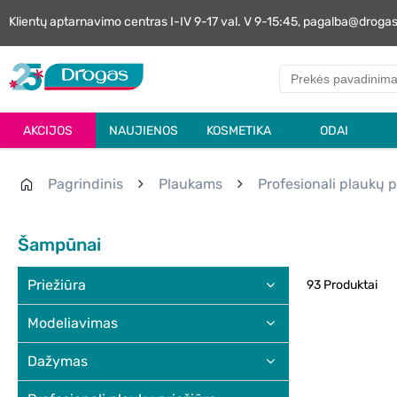
Klientų aptarnavimo centras I-IV 9-17 val. V 9-15:45, pagalba@droga
AKCIJOS
NAUJIENOS
KOSMETIKA
ODAI
Pagrindinis
Plaukams
Profesionali plaukų p
Šampūnai
Priežiūra
93 Produktai
Modeliavimas
Dažymas