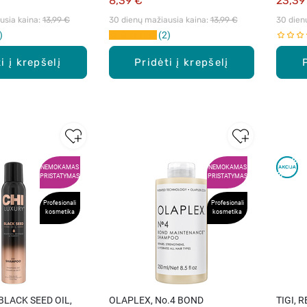
8,39 €
23,39
sia kaina: 
13,99 €
30 dienų mažiausia kaina: 
13,99 €
30 dien
2
i į krepšelį
Pridėti į krepšelį
NEMOKAMAS
NEMOKAMAS
PRISTATYMAS
PRISTATYMAS
Profesionali
Profesionali
kosmetika
kosmetika
BLACK SEED OIL,
OLAPLEX, No.4 BOND
TIGI, 