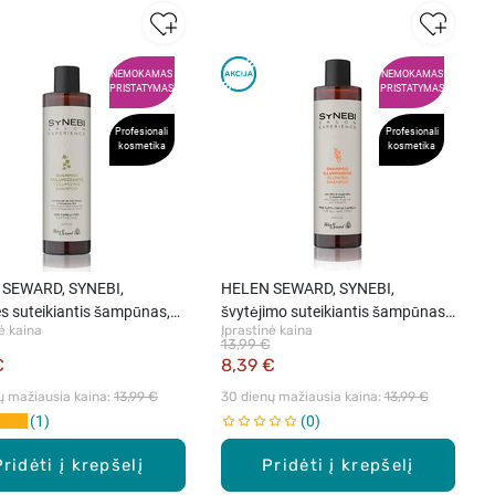
NEMOKAMAS
NEMOKAMAS
PRISTATYMAS
PRISTATYMAS
Profesionali
Profesionali
kosmetika
kosmetika
SEWARD, SYNEBI,
HELEN SEWARD, SYNEBI,
s suteikiantis šampūnas,
švytėjimo suteikiantis šampūnas
ė kaina
Įprastinė kaina
su arganų aliejumi, 300 ml
13,99 €
€
8,39 €
ų mažiausia kaina: 
13,99 €
30 dienų mažiausia kaina: 
13,99 €
1
0
Pridėti į krepšelį
Pridėti į krepšelį