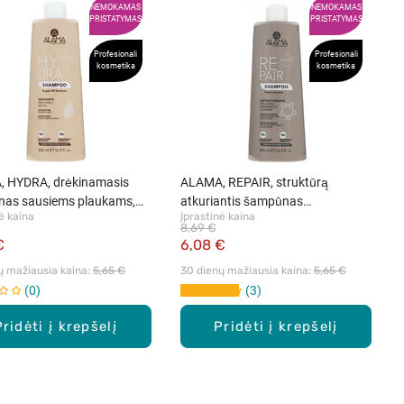
NEMOKAMAS
NEMOKAMAS
PRISTATYMAS
PRISTATYMAS
Profesionali
Profesionali
kosmetika
kosmetika
 HYDRA, drėkinamasis
ALAMA, REPAIR, struktūrą
as sausiems plaukams,
atkuriantis šampūnas
ė kaina
Įprastinė kaina
pažeistiems ir gležniems
8,69 €
plaukams, 500 ml
€
6,08 €
ų mažiausia kaina: 
5,65 €
30 dienų mažiausia kaina: 
5,65 €
0
3
Pridėti į krepšelį
Pridėti į krepšelį