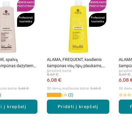
NEMOKAMAS
NEMOKAMAS
PRISTATYMAS
PRISTATYMAS
Profesionali
Profesionali
kosmetika
kosmetika
R, spalvą
ALAMA, FREQUENT, kasdienis
ALAMA,
šampūnas dažytiems
šampūnas visų tipų plaukams,
šampūn
Įprastinė kaina
Įprastin
0 ml
500 ml
500 ml
8,69 €
8,69 €
6,08 €
6,08 
sia kaina: 
5,65 €
30 dienų mažiausia kaina: 
5,65 €
30 dien
2
i į krepšelį
Pridėti į krepšelį