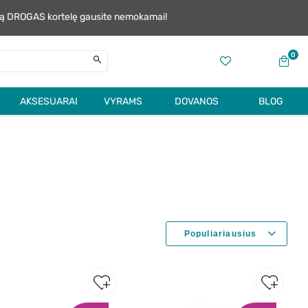
alią DROGAS kortelę gausite nemokamai!
0
AKSESUARAI
VYRAMS
DOVANOS
BLOG