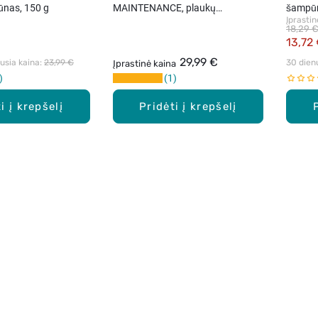
nas, 150 g
MAINTENANCE, plaukų
šampūn
Įprastin
šampūnas, 250 ml
18,29 
13,72
29,99 €
sia kaina: 
23,99 €
30 dien
Įprastinė kaina
1
i į krepšelį
Pridėti į krepšelį