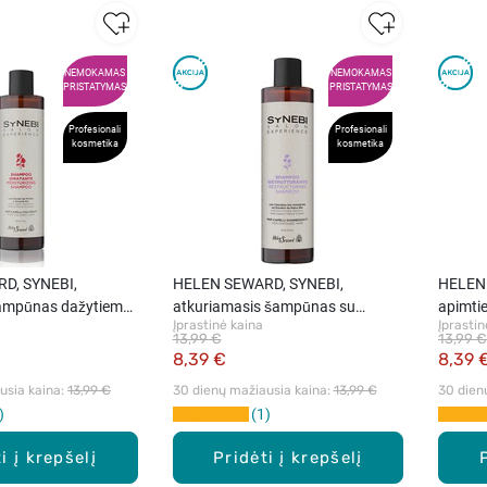
NEMOKAMAS
NEMOKAMAS
PRISTATYMAS
PRISTATYMAS
Profesionali
Profesionali
kosmetika
kosmetika
D, SYNEBI,
HELEN SEWARD, SYNEBI,
HELEN 
šampūnas dažytiems
atkuriamasis šampūnas su
apimtie
Įprastinė kaina
Įprastin
0 ml
keratinu, 300 ml
300 ml
13,99 €
13,99 €
8,39 €
8,39 
sia kaina: 
13,99 €
30 dienų mažiausia kaina: 
13,99 €
30 dien
1
i į krepšelį
Pridėti į krepšelį