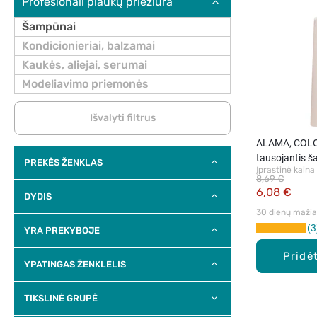
Profesionali plaukų priežiūra
Šampūnai
Kondicionieriai, balzamai
Kaukės, aliejai, serumai
Modeliavimo priemonės
Išvalyti filtrus
ALAMA, COLO
tausojantis 
PREKĖS ŽENKLAS
Įprastinė kaina
plaukams, 50
8,69 €
6,08 €
DYDIS
30 dienų mažiau
3
YRA PREKYBOJE
Pridėt
YPATINGAS ŽENKLELIS
TIKSLINĖ GRUPĖ