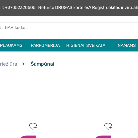
s.lt +37052320505 | Neturite DROGAS kortelės? Registruokitės ir virtu
PLAUKAMS
PARFUMERIJA
HIGIENAI, SVEIKATAI
NAMAMS
riežiūra
Šampūnai