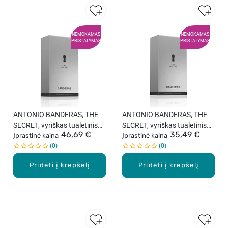
NEMOKAMAS
NEMOKAMAS
PRISTATYMAS
PRISTATYMAS
ANTONIO BANDERAS, THE
ANTONIO BANDERAS, THE
SECRET, vyriškas tualetinis
SECRET, vyriškas tualetinis
46,69 €
35,49 €
vanduo, 100 ml
Įprastinė kaina
vanduo, 50 ml
Įprastinė kaina
0
0
Pridėti į krepšelį
Pridėti į krepšelį