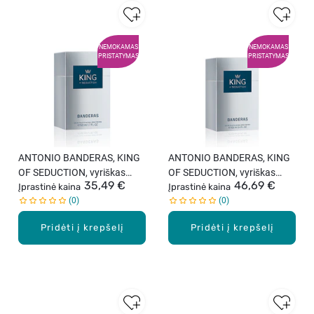
NEMOKAMAS
NEMOKAMAS
PRISTATYMAS
PRISTATYMAS
ANTONIO BANDERAS, KING
ANTONIO BANDERAS, KING
OF SEDUCTION, vyriškas
OF SEDUCTION, vyriškas
35,49 €
46,69 €
tualetinis vanduo, 50 ml
Įprastinė kaina
tualetinis vanduo, 100 ml
Įprastinė kaina
0
0
Pridėti į krepšelį
Pridėti į krepšelį