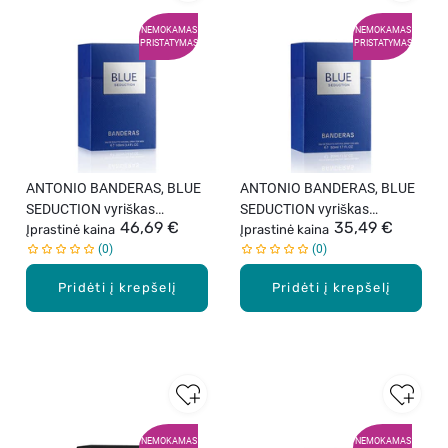
NEMOKAMAS
NEMOKAMAS
PRISTATYMAS
PRISTATYMAS
ANTONIO BANDERAS, BLUE
ANTONIO BANDERAS, BLUE
SEDUCTION vyriškas
SEDUCTION vyriškas
46,69 €
35,49 €
tualetinis vanduo, 100 ml
Įprastinė kaina
tualetinis vanduo, 50 ml
Įprastinė kaina
0
0
Pridėti į krepšelį
Pridėti į krepšelį
NEMOKAMAS
NEMOKAMAS