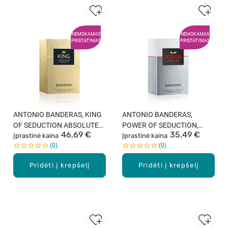
NEMOKAMAS
NEMOKAMAS
PRISTATYMAS
PRISTATYMAS
ANTONIO BANDERAS, KING
ANTONIO BANDERAS,
OF SEDUCTION ABSOLUTE
POWER OF SEDUCTION,
46,69 €
35,49 €
vyriškas tualetinis vanduo,
Įprastinė kaina
vyriškas tualetinis vanduo,
Įprastinė kaina
0
0
100 ml
50 ml
Pridėti į krepšelį
Pridėti į krepšelį