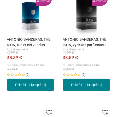
PRISTATYMAS
PRISTATYMAS
ANTONIO BANDERAS, THE
ANTONIO BANDERAS, THE
ICON, tualetinis vanduo
ICON, vyriškas parfumuotas
Įprastinė kaina
Įprastinė kaina
vyrams, 100 ml
vanduo, 50ml.
47,99 €
41,99 €
38,39 €
33,59 €
30 dienų mažiausia kaina: 
30 dienų mažiausia kaina: 
38,39 €
33,59 €
0
0
Pridėti į krepšelį
Pridėti į krepšelį