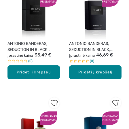
PRISTATYMAS
PRISTATYMAS
ANTONIO BANDERAS,
ANTONIO BANDERAS,
SEDUCTION IN BLACK
SEDUCTION IN BLACK,
35,49 €
46,69 €
vyriškas tualetinis vanduo,
Įprastinė kaina
vyriškas tualetinis vanduo,
Įprastinė kaina
0
0
50 ml
100 ml
Pridėti į krepšelį
Pridėti į krepšelį
NEMOKAMAS
NEMOKAMAS
PRISTATYMAS
PRISTATYMAS