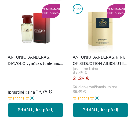
NEMOKAMAS
NEMOKAMAS
PRISTATYMAS
PRISTATYMAS
ANTONIO BANDERAS,
ANTONIO BANDERAS, KING
DIAVOLO vyriškas tualetinis
OF SEDUCTION ABSOLUTE
Įprastinė kaina
vanduo, 50 ml
vyriškas tualetinis vanduo,
35,49 €
50 ml
21,29 €
30 dienų mažiausia kaina: 
19,79 €
35,49 €
Įprastinė kaina
0
0
Pridėti į krepšelį
Pridėti į krepšelį