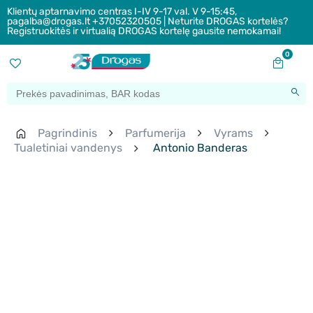
Klientų aptarnavimo centras I-IV 9-17 val. V 9-15:45,
pagalba@drogas.lt +37052320505 | Neturite DROGAS kortelės?
Registruokitės ir virtualią DROGAS kortelę gausite nemokamai!
0
Pagrindinis
Parfumerija
Vyrams
Tualetiniai vandenys
Antonio Banderas