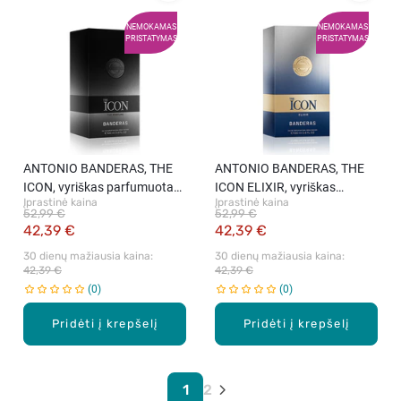
NEMOKAMAS
NEMOKAMAS
PRISTATYMAS
PRISTATYMAS
ANTONIO BANDERAS, THE
ANTONIO BANDERAS, THE
ICON, vyriškas parfumuotas
ICON ELIXIR, vyriškas
Įprastinė kaina
Įprastinė kaina
vanduo, 100 ml.
parfumuotas vanduo, 100 ml
52,99 €
52,99 €
42,39 €
42,39 €
30 dienų mažiausia kaina: 
30 dienų mažiausia kaina: 
42,39 €
42,39 €
0
0
Pridėti į krepšelį
Pridėti į krepšelį
1
2