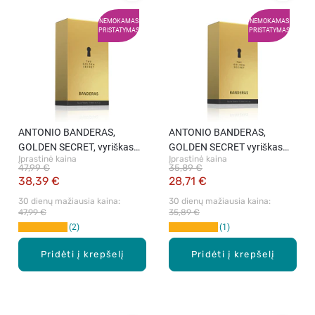
NEMOKAMAS
NEMOKAMAS
PRISTATYMAS
PRISTATYMAS
ANTONIO BANDERAS,
ANTONIO BANDERAS,
GOLDEN SECRET, vyriškas
GOLDEN SECRET vyriškas
Įprastinė kaina
Įprastinė kaina
tualetinis vanduo, 100 ml
tualetinis vanduo, 50 ml
47,99 €
35,89 €
38,39 €
28,71 €
30 dienų mažiausia kaina: 
30 dienų mažiausia kaina: 
47,99 €
35,89 €
2
1
Pridėti į krepšelį
Pridėti į krepšelį