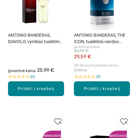
ANTONIO BANDERAS,
ANTONIO BANDERAS, THE
DIAVOLO, vyriškas tualetinis
ICON, tualetinis vanduo
Įprastinė kaina
vanduo, 100 ml
vyrams, 50 ml
36,99 €
29,59 €
30 dienų mažiausia kaina: 
25,99 €
29,59 €
Įprastinė kaina
0
0
Pridėti į krepšelį
Pridėti į krepšelį
NEMOKAMAS
NEMOKAMAS