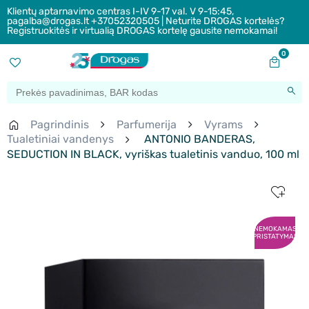
Klientų aptarnavimo centras I-IV 9-17 val. V 9-15:45,
pagalba@drogas.lt +37052320505 | Neturite DROGAS kortelės?
Registruokitės ir virtualią DROGAS kortelę gausite nemokamai!
0
Pagrindinis
Parfumerija
Vyrams
Tualetiniai vandenys
ANTONIO BANDERAS,
SEDUCTION IN BLACK, vyriškas tualetinis vanduo, 100 ml
NEMOKAMAS
PRISTATYMAS