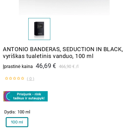
ANTONIO BANDERAS, SEDUCTION IN BLACK,
vyriškas tualetinis vanduo, 100 ml
46,69 €
Įprastinė kaina
466,90 €
l
( 0 )
Dydis
100 ml
100 ml