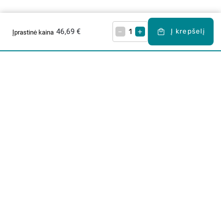
46,69 €
–
+
Į krepšelį
Įprastinė kaina
Apie mus
E. parduotuvė
Lojalumo programa