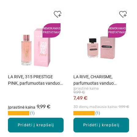
NEMOKAMAS
NEMOKAMAS
PRISTATYMAS
PRISTATYMAS
LA RIVE, 315 PRESTIGE
LA RIVE, CHARISME,
PINK, parfumuotas vanduo
parfumuotas vanduo
Įprastinė kaina
moterims,100 ml.
moterims, 90 ml.
9,99 €
7,49 €
9,99 €
30 dienų mažiausia kaina: 
9,99 €
Įprastinė kaina
1
1
Pridėti į krepšelį
Pridėti į krepšelį