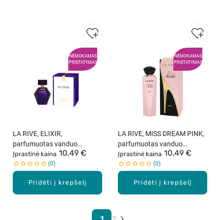
NEMOKAMAS
NEMOKAMAS
PRISTATYMAS
PRISTATYMAS
LA RIVE, ELIXIR,
LA RIVE, MISS DREAM PINK,
parfumuotas vanduo
parfumuotas vanduo
10,49 €
10,49 €
moterims, 100 ml.
Įprastinė kaina
moterims, 100 ml.
Įprastinė kaina
0
0
Pridėti į krepšelį
Pridėti į krepšelį
1
2