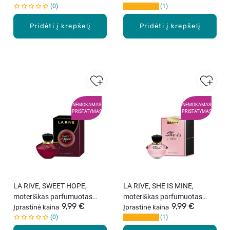
0
1
Pridėti į krepšelį
Pridėti į krepšelį
NEMOKAMAS
NEMOKAMAS
PRISTATYMAS
PRISTATYMAS
LA RIVE, SWEET HOPE,
LA RIVE, SHE IS MINE,
moteriškas parfumuotas
moteriškas parfumuotas
9,99 €
9,99 €
vanduo, 90 ml
Įprastinė kaina
vanduo, 90 ml
Įprastinė kaina
0
1