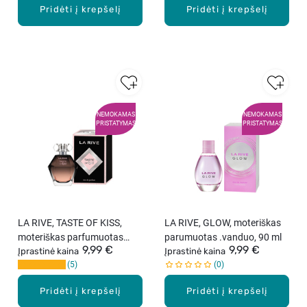
Pridėti į krepšelį
Pridėti į krepšelį
NEMOKAMAS
NEMOKAMAS
PRISTATYMAS
PRISTATYMAS
LA RIVE, TASTE OF KISS,
LA RIVE, GLOW, moteriškas
moteriškas parfumuotas
parumuotas .vanduo, 90 ml
9,99 €
9,99 €
vanduo, 100 ml
Įprastinė kaina
Įprastinė kaina
5
0
Pridėti į krepšelį
Pridėti į krepšelį