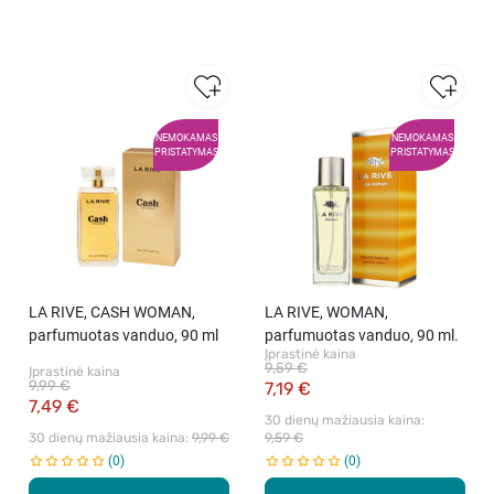
NEMOKAMAS
NEMOKAMAS
PRISTATYMAS
PRISTATYMAS
LA RIVE, CASH WOMAN,
LA RIVE, WOMAN,
parfumuotas vanduo, 90 ml
parfumuotas vanduo, 90 ml.
Įprastinė kaina
9,59 €
Įprastinė kaina
9,99 €
7,19 €
7,49 €
30 dienų mažiausia kaina: 
30 dienų mažiausia kaina: 
9,99 €
9,59 €
0
0