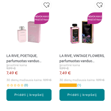
NEMOKAMAS
NEMOKAMAS
PRISTATYMAS
PRISTATYMAS
LA RIVE, POETIQUE,
LA RIVE, VINTAGE FLOWERS,
parfumuotas vanduo
parfumuotas vanduo
Įprastinė kaina
Įprastinė kaina
moterims, 90 ml.
moterim, 90 ml.
9,99 €
9,99 €
7,49 €
7,49 €
30 dienų mažiausia kaina: 
9,99 €
30 dienų mažiausia kaina: 
9,99 €
0
1
Pridėti į krepšelį
Pridėti į krepšelį