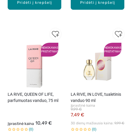
Pridėti į krepšelį
Pridėti į krepšelį
NEMOKAMAS
NEMOKAMAS
PRISTATYMAS
PRISTATYMAS
LA RIVE, QUEEN OF LIFE,
LA RIVE, IN LOVE, tualetinis
parfumuotas vanduo, 75 ml
vanduo 90 ml
Įprastinė kaina
9,99 €
7,49 €
10,49 €
30 dienų mažiausia kaina: 
9,99 €
Įprastinė kaina
0
0