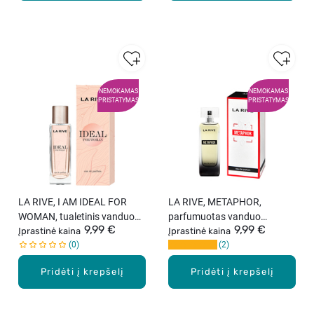
NEMOKAMAS
NEMOKAMAS
PRISTATYMAS
PRISTATYMAS
LA RIVE, I AM IDEAL FOR
LA RIVE, METAPHOR,
WOMAN, tualetinis vanduo
parfumuotas vanduo
9,99 €
9,99 €
moterims, 90 ml
Įprastinė kaina
moterims, 90 ml.
Įprastinė kaina
0
2
Pridėti į krepšelį
Pridėti į krepšelį