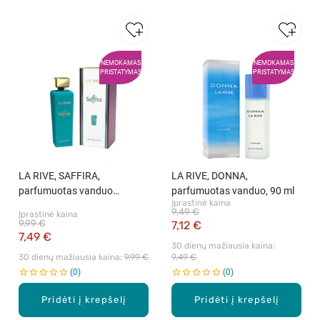
NEMOKAMAS
NEMOKAMAS
PRISTATYMAS
PRISTATYMAS
LA RIVE, SAFFIRA,
LA RIVE, DONNA,
parfumuotas vanduo
parfumuotas vanduo, 90 ml
Įprastinė kaina
moterim, 90 ml.
9,49 €
Įprastinė kaina
9,99 €
7,12 €
7,49 €
30 dienų mažiausia kaina: 
30 dienų mažiausia kaina: 
9,99 €
9,49 €
0
0
Pridėti į krepšelį
Pridėti į krepšelį