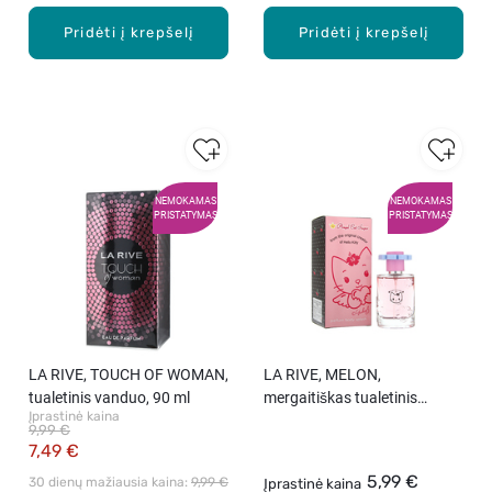
Pridėti į krepšelį
Pridėti į krepšelį
NEMOKAMAS
NEMOKAMAS
PRISTATYMAS
PRISTATYMAS
LA RIVE, TOUCH OF WOMAN,
LA RIVE, MELON,
tualetinis vanduo, 90 ml
mergaitiškas tualetinis
Įprastinė kaina
vanduo, 30 ml
9,99 €
7,49 €
5,99 €
30 dienų mažiausia kaina: 
9,99 €
Įprastinė kaina