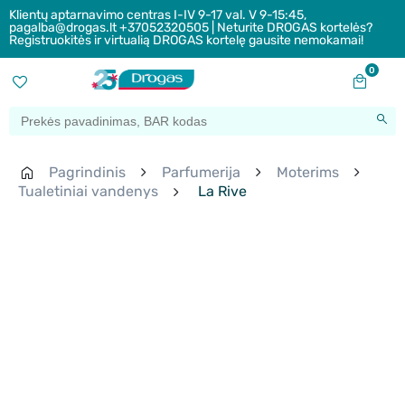
Klientų aptarnavimo centras I-IV 9-17 val. V 9-15:45,
pagalba@drogas.lt +37052320505 | Neturite DROGAS kortelės?
Registruokitės ir virtualią DROGAS kortelę gausite nemokamai!
0
Pagrindinis
Parfumerija
Moterims
Tualetiniai vandenys
La Rive