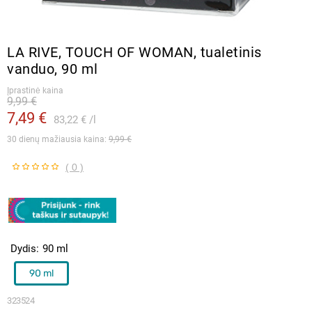
LA RIVE, TOUCH OF WOMAN, tualetinis
vanduo, 90 ml
Įprastinė kaina
9,99 €
7,49 €
83,22 €
l
30 dienų mažiausia kaina: 
9,99 €
( 0 )
Dydis
90 ml
90 ml
323524