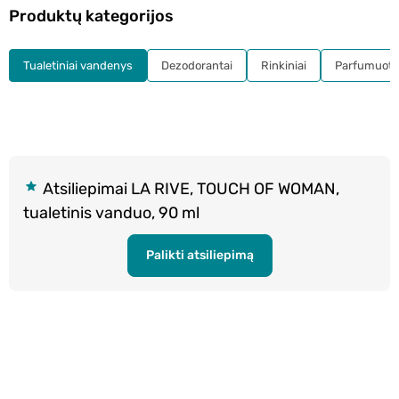
Produktų kategorijos
Tualetiniai vandenys
Dezodorantai
Rinkiniai
Parfumuota
Atsiliepimai LA RIVE, TOUCH OF WOMAN,
tualetinis vanduo, 90 ml
Palikti atsiliepimą