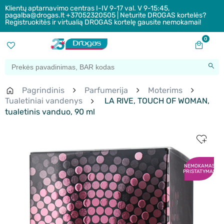
Klientų aptarnavimo centras I-IV 9-17 val. V 9-15:45,
pagalba@drogas.lt +37052320505 | Neturite DROGAS kortelės?
Registruokitės ir virtualią DROGAS kortelę gausite nemokamai!
0
Pagrindinis
Parfumerija
Moterims
Tualetiniai vandenys
LA RIVE, TOUCH OF WOMAN,
tualetinis vanduo, 90 ml
NEMOKAMAS
PRISTATYMAS