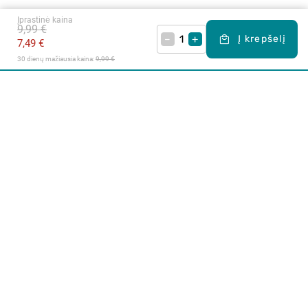
Įprastinė kaina
9,99 €
–
+
Į krepšelį
7,49 €
30 dienų mažiausia kaina: 
9,99 €
Apie mus
E. parduotuvė
Lojalumo programa