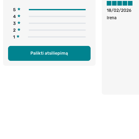
5
18/02/2026
4
Irena
3
2
1
Palikti atsiliepimą