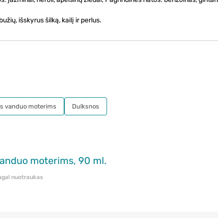
ų, išskyrus šilką, kailį ir perlus.
s vanduo moterims
Dulksnos
vanduo moterims, 90 ml.
pagal nuotraukas