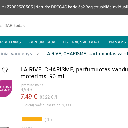
s.lt +37052320505 | Neturite DROGAS kortelės? Registruokitės ir virtu
PLAUKAMS
PARFUMERIJA
HIGIENAI, SVEIKATAI
NAMAMS
tiniai vandenys
LA RIVE, CHARISME, parfumuotas vandu
LA RIVE, CHARISME, parfumuotas vand
moterims, 90 ml.
Įprastinė kaina
OKAMAS
9,99 €
TATYMAS
7,49 €
83,22 €
l
30 dienų mažiausia kaina: 
9,99 €
( 1 )