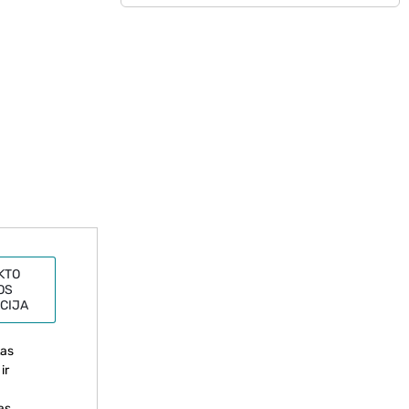
KTO
OS
CIJA
tas
ir
as,