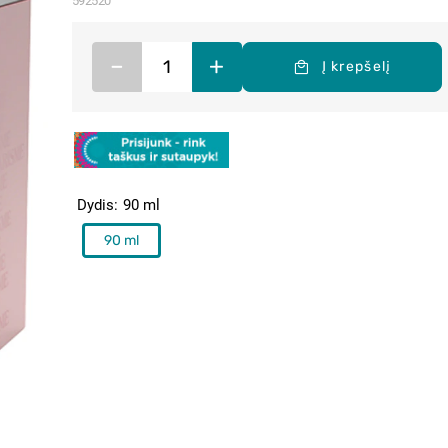
592520
–
+
Į krepšelį
Dydis
90 ml
90 ml