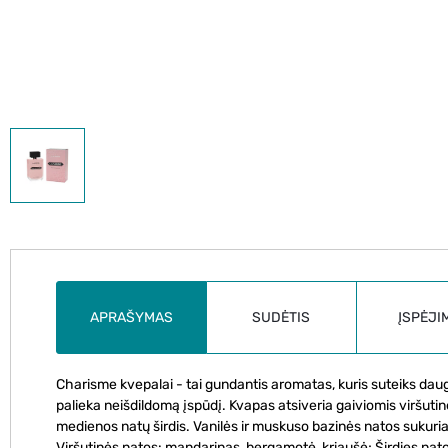
APRAŠYMAS
SUDĖTIS
ĮSPĖJI
Charisme kvepalai - tai gundantis aromatas, kuris suteiks dau
palieka neišdildomą įspūdį. Kvapas atsiveria gaiviomis viršutinėmi
medienos natų širdis. Vanilės ir muskuso bazinės natos sukuria 
Viršutinės natos: mandarinas, bergamotė, kriaušė; Širdies natos