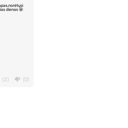
apas,norėtųsi
lias dienas 🤩
(2)
(0)