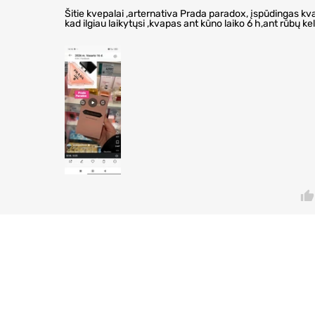
Šitie kvepalai ,arternativa Prada paradox, įspūdingas kv
kad ilgiau laikytųsi ,kvapas ant kūno laiko 6 h,ant rūbų ke