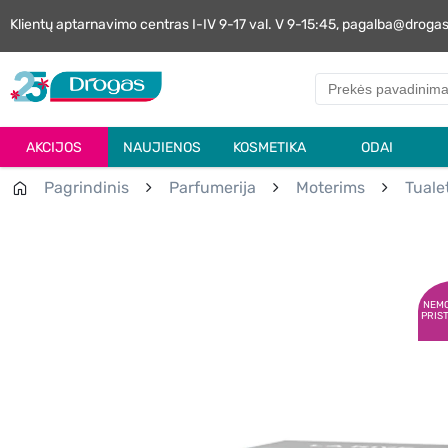
Klientų aptarnavimo centras I-IV 9-17 val. V 9-15:45, pagalba@droga
AKCIJOS
NAUJIENOS
KOSMETIKA
ODAI
Pagrindinis
Parfumerija
Moterims
Tuale
NEM
PRIS