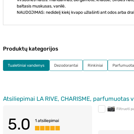
baltasis muskusas, vanilė.
NAUDOJIMAS: nedidelį kiekį kvapo užlašinti ant odos arba drabuži
Produktų kategorijos
Tualetiniai vandenys
Dezodorantai
Rinkiniai
Parfumuota
Atsiliepimai LA RIVE, CHARISME, parfumuotas 
Filtruoti 
5.0
1 atsiliepimai