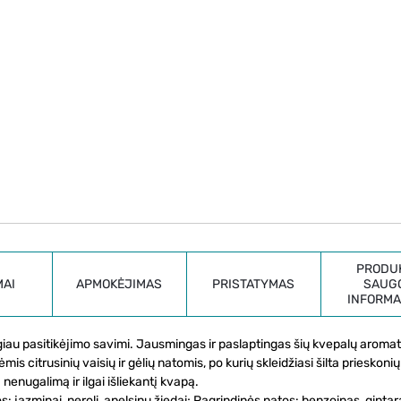
PRODU
MAI
APMOKĖJIMAS
PRISTATYMAS
SAUG
INFORMA
giau pasitikėjimo savimi. Jausmingas ir paslaptingas šių kvepalų aroma
s citrusinių vaisių ir gėlių natomis, po kurių skleidžiasi šilta prieskonių 
nenugalimą ir ilgai išliekantį kvapą.
: jazminai, neroli, apelsinų žiedai; Pagrindinės natos: benzoinas, gintar