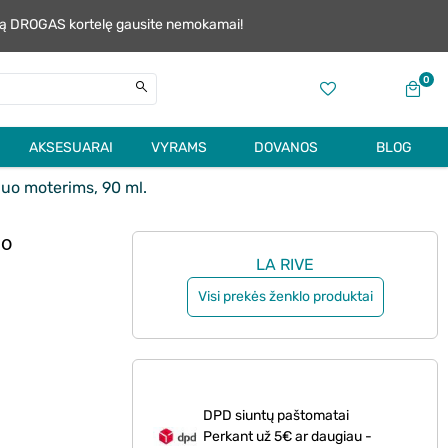
alią DROGAS kortelę gausite nemokamai!
0
AKSESUARAI
VYRAMS
DOVANOS
BLOG
o moterims, 90 ml.
uo
LA RIVE
Visi prekės ženklo produktai
DPD siuntų paštomatai
Perkant už 5€ ar daugiau -