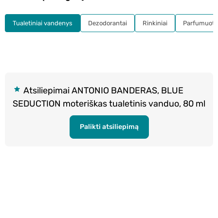
Tualetiniai vandenys
Dezodorantai
Rinkiniai
Parfumuota
Atsiliepimai ANTONIO BANDERAS, BLUE
SEDUCTION moteriškas tualetinis vanduo, 80 ml
Palikti atsiliepimą