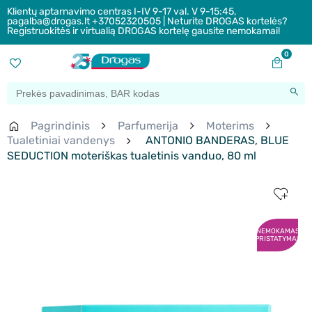
Klientų aptarnavimo centras I-IV 9-17 val. V 9-15:45,
pagalba@drogas.lt +37052320505 | Neturite DROGAS kortelės?
Registruokitės ir virtualią DROGAS kortelę gausite nemokamai!
0
Pagrindinis
Parfumerija
Moterims
Tualetiniai vandenys
ANTONIO BANDERAS, BLUE
SEDUCTION moteriškas tualetinis vanduo, 80 ml
NEMOKAMAS
PRISTATYMAS