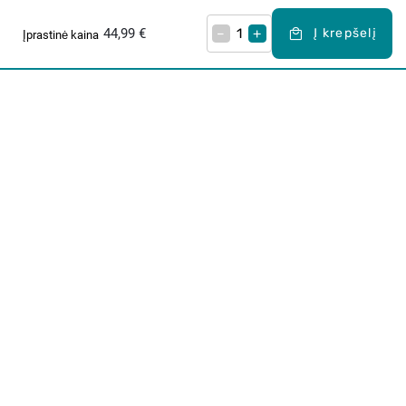
44,99 €
–
+
Į krepšelį
Įprastinė kaina
Apie mus
E. parduotuvė
Lojalumo programa
Klientų aptarnavimo centras