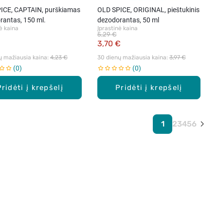
ICE, CAPTAIN, purškiamas
OLD SPICE, ORIGINAL, pieštukinis
rantas, 150 ml.
dezodorantas, 50 ml
ė kaina
Įprastinė kaina
5,29 €
€
3,70 €
ų mažiausia kaina: 
4,23 €
30 dienų mažiausia kaina: 
3,97 €
0
0
Pridėti į krepšelį
Pridėti į krepšelį
1
2
3
4
5
6