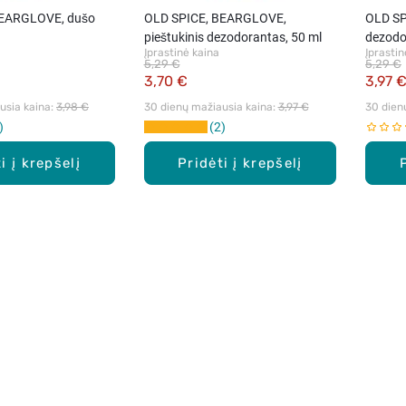
BEARGLOVE, dušo
OLD SPICE, BEARGLOVE,
OLD SP
pieštukinis dezodorantas, 50 ml
dezodo
Įprastinė kaina
Įprastin
5,29 €
5,29 €
3,70 €
3,97 
sia kaina: 
3,98 €
30 dienų mažiausia kaina: 
3,97 €
30 dien
2
i į krepšelį
Pridėti į krepšelį