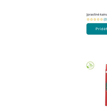
Įprastinė kain
0
Pridėt