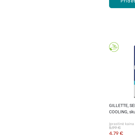
Pridėt
GILLETTE, SE
COOLING, skut
Įprastinė kaina
5,99 €
4,79 €