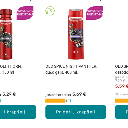
NEMOKAMAS
NEMOKAMAS
PRISTATYMAS
PRISTATYMAS
WOLFTHORN,
OLD SPICE NIGHT PANTHER,
OLD SP
, 150 ml
dušo gelis, 400 ml.
dezodo
Įprastin
7,99 €
5,59 
5,29 €
5,69 €
30 dien
a
Įprastinė kaina
2
i į krepšelį
Pridėti į krepšelį