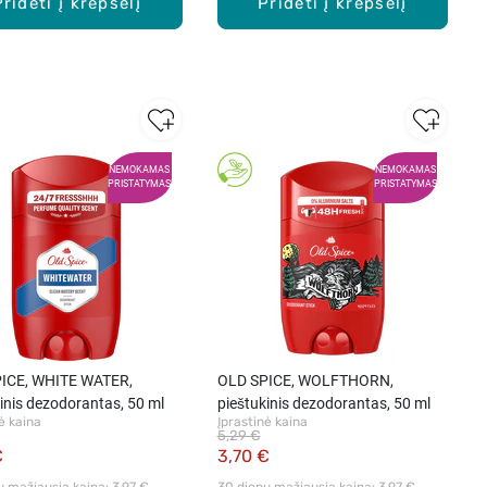
Pridėti į krepšelį
Pridėti į krepšelį
NEMOKAMAS
NEMOKAMAS
PRISTATYMAS
PRISTATYMAS
ICE, WHITE WATER,
OLD SPICE, WOLFTHORN,
inis dezodorantas, 50 ml
pieštukinis dezodorantas, 50 ml
ė kaina
Įprastinė kaina
5,29 €
€
3,70 €
ų mažiausia kaina: 
3,97 €
30 dienų mažiausia kaina: 
3,97 €