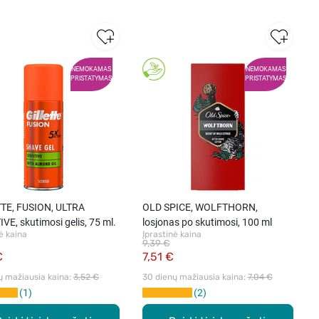
NEMOKAMAS
NEMOKAMAS
PRISTATYMAS
PRISTATYMAS
TE, FUSION, ULTRA
OLD SPICE, WOLFTHORN,
VE, skutimosi gelis, 75 ml.
losjonas po skutimosi, 100 ml
ė kaina
Įprastinė kaina
9,39 €
€
7,51 €
ų mažiausia kaina: 
3,52 €
30 dienų mažiausia kaina: 
7,04 €
1
2