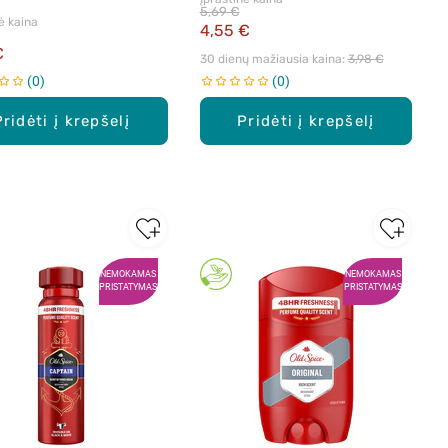
5,69 €
ė kaina
4,55 €
€
30 dienų mažiausia kaina: 
3,98 €
0
0
Pridėti į krepšelį
Pridėti į krepšelį
NEMOKAMAS
NEMOKAMAS
PRISTATYMAS
PRISTATYMAS