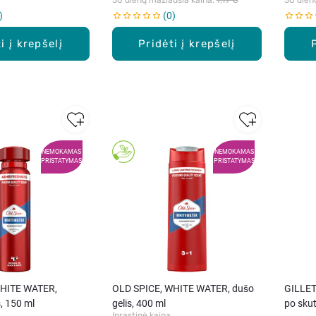
0
i į krepšelį
Pridėti į krepšelį
NEMOKAMAS
NEMOKAMAS
PRISTATYMAS
PRISTATYMAS
WHITE WATER,
OLD SPICE, WHITE WATER, dušo
GILLET
, 150 ml
gelis, 400 ml
po skut
Įprastinė kaina