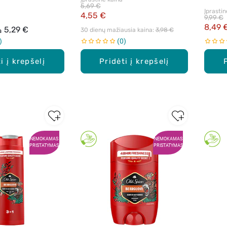
5,69 €
Įprastin
4,55 €
9,99 €
8,49 
5,29 €
30 dienų mažiausia kaina: 
3,98 €
a
0
i į krepšelį
Pridėti į krepšelį
NEMOKAMAS
NEMOKAMAS
PRISTATYMAS
PRISTATYMAS