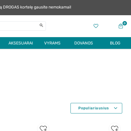
alią DROGAS kortelę gausite nemokamai!
0
AKSESUARAI
VYRAMS
DOVANOS
BLOG