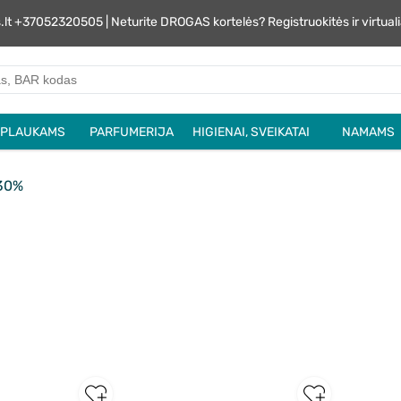
s.lt +37052320505 | Neturite DROGAS kortelės? Registruokitės ir virtu
PLAUKAMS
PARFUMERIJA
HIGIENAI, SVEIKATAI
NAMAMS
-30%