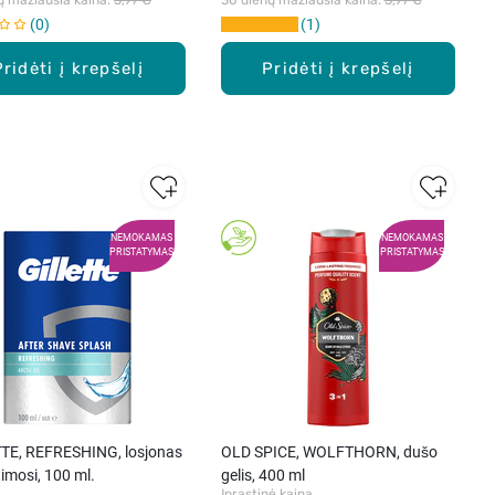
0
1
Pridėti į krepšelį
Pridėti į krepšelį
NEMOKAMAS
NEMOKAMAS
PRISTATYMAS
PRISTATYMAS
TE, REFRESHING, losjonas
OLD SPICE, WOLFTHORN, dušo
imosi, 100 ml.
gelis, 400 ml
Įprastinė kaina