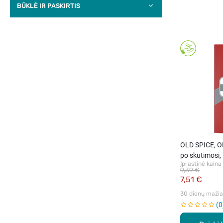
BŪKLĖ IR PASKIRTIS
OLD SPICE, O
po skutimosi,
Įprastinė kaina
9,39 €
7,51 €
30 dienų mažiau
0