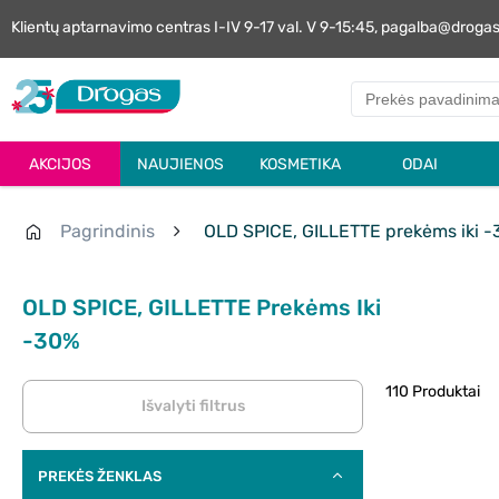
Klientų aptarnavimo centras I-IV 9-17 val. V 9-15:45, pagalba@droga
AKCIJOS
NAUJIENOS
KOSMETIKA
ODAI
Pagrindinis
OLD SPICE, GILLETTE prekėms iki 
OLD SPICE, GILLETTE Prekėms Iki
-30%
110 Produktai
Išvalyti filtrus
PREKĖS ŽENKLAS