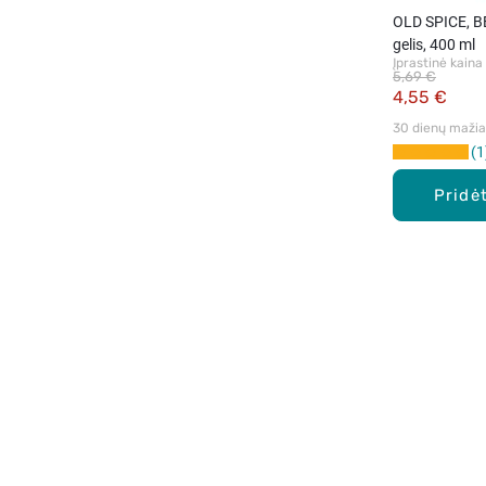
OLD SPICE, 
gelis, 400 ml
Įprastinė kaina
5,69 €
4,55 €
30 dienų mažiau
1
Pridėt