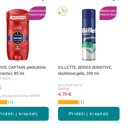
NEMOKAMAS
NEMOKAMAS
PRISTATYMAS
PRISTATYMAS
ICE, CAPTAIN, pieštukinis
GILLETTE, SERIES SENSITIVE,
rantas, 85 ml.
skutimosi gelis, 200 ml.
ė kaina
Įprastinė kaina
€
5,99 €
4,79 €
ų mažiausia kaina: 
5,99 €
1
1
Pridėti į krepšelį
Pridėti į krepšelį