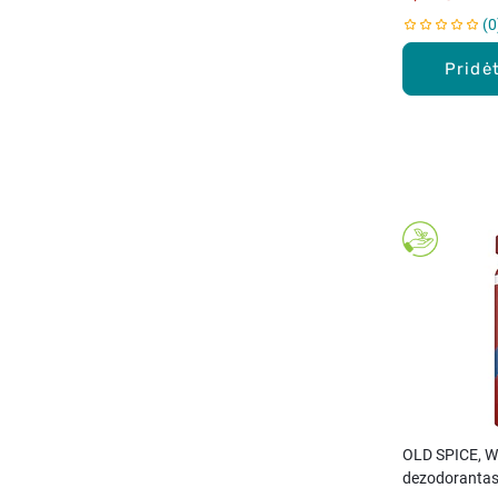
0
Pridėt
OLD SPICE, 
dezodorantas