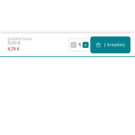
Įprastinė kaina
5,99 €
–
+
Į krepšelį
4,79 €
Apie mus
E. parduotuvė