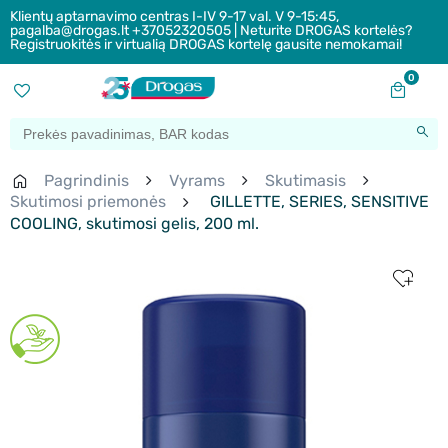
Klientų aptarnavimo centras I-IV 9-17 val. V 9-15:45,
pagalba@drogas.lt +37052320505 | Neturite DROGAS kortelės?
Registruokitės ir virtualią DROGAS kortelę gausite nemokamai!
0
Pagrindinis
Vyrams
Skutimasis
Skutimosi priemonės
GILLETTE, SERIES, SENSITIVE
COOLING, skutimosi gelis, 200 ml.