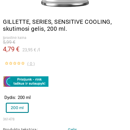
GILLETTE, SERIES, SENSITIVE COOLING,
skutimosi gelis, 200 ml.
Įprastinė kaina
5,99 €
4,79 €
23,95 €
l
( 0 )
Dydis
200 ml
200 ml
361478
Produkto tekstūra
Gelis