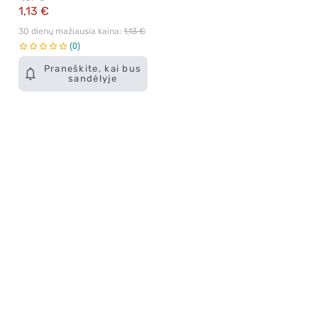
1,13 €
30 dienų mažiausia kaina: 
1,13 €
0
Praneškite, kai bus
sandėlyje
Apie mus
E. parduotuvė