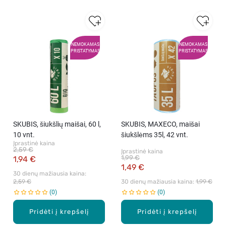
NEMOKAMAS
NEMOKAMAS
PRISTATYMAS
PRISTATYMAS
SKUBIS, šiukšlių maišai, 60 l,
SKUBIS, MAXECO, maišai
10 vnt.
šiukšlėms 35l, 42 vnt.
Įprastinė kaina
2,59 €
Įprastinė kaina
1,99 €
1,94 €
1,49 €
30 dienų mažiausia kaina: 
2,59 €
30 dienų mažiausia kaina: 
1,99 €
0
0
Pridėti į krepšelį
Pridėti į krepšelį