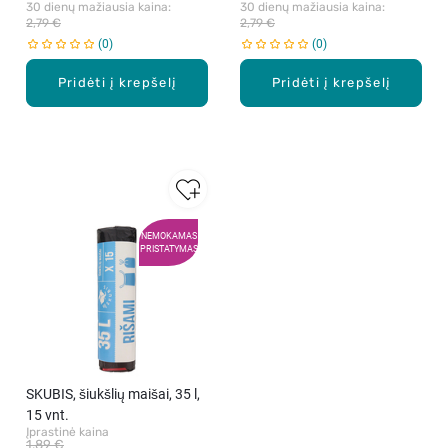
30 dienų mažiausia kaina: 
30 dienų mažiausia kaina: 
2,79 €
2,79 €
0
0
Pridėti į krepšelį
Pridėti į krepšelį
NEMOKAMAS
PRISTATYMAS
SKUBIS, šiukšlių maišai, 35 l,
15 vnt.
Įprastinė kaina
1,89 €