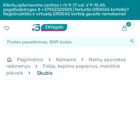
Klientų aptarnavimo centras I-IV 9-17 val. V 9-15:45,
pagalba@drogas.lt +37052320505 | Neturite DROGAS kortelės?
Registruokitės ir virtualią DROGAS kortelę gausite nemokamai!
0
Pagrindinis
Namams
Namų apyvokos
reikmenys
Folija, kepimo popierius, maistinė
plėvelė
Skubis