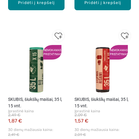
Pridėti į krepšelį
Pridėti į krepšelį
NEMOKAMAS
NEMOKAMAS
PRISTATYMAS
PRISTATYMAS
SKUBIS, šiukšlių maišai, 35 l,
SKUBIS, šiukšlių maišai, 35 l,
15 vnt.
15 vnt.
Įprastinė kaina
Įprastinė kaina
2,49 €
2,09 €
1,87 €
1,57 €
30 dienų mažiausia kaina: 
30 dienų mažiausia kaina: 
2,49 €
2,09 €