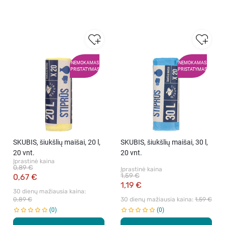
NEMOKAMAS
NEMOKAMAS
PRISTATYMAS
PRISTATYMAS
SKUBIS, šiukšlių maišai, 20 l,
SKUBIS, šiukšlių maišai, 30 l,
20 vnt.
20 vnt.
Įprastinė kaina
0,89 €
Įprastinė kaina
1,59 €
0,67 €
1,19 €
30 dienų mažiausia kaina: 
0,89 €
30 dienų mažiausia kaina: 
1,59 €
0
0