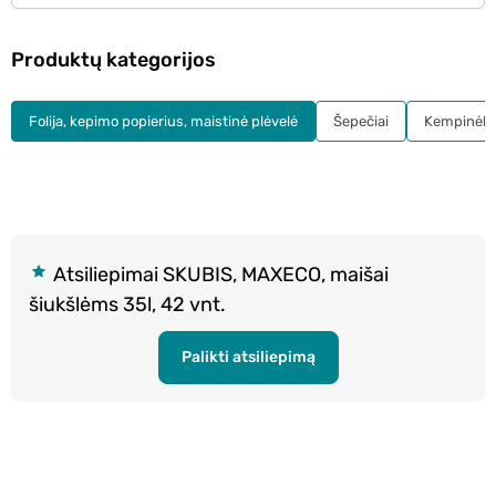
Produktų kategorijos
Folija, kepimo popierius, maistinė plėvelė
Šepečiai
Kempinėlės
Atsiliepimai SKUBIS, MAXECO, maišai
šiukšlėms 35l, 42 vnt.
Palikti atsiliepimą