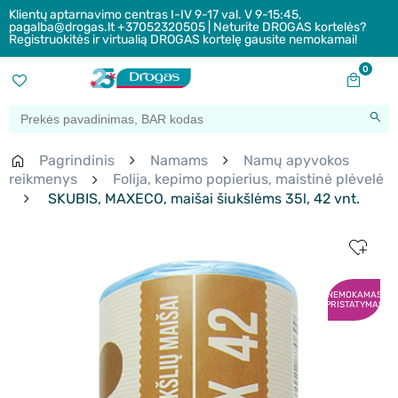
Klientų aptarnavimo centras I-IV 9-17 val. V 9-15:45,
pagalba@drogas.lt +37052320505 | Neturite DROGAS kortelės?
Registruokitės ir virtualią DROGAS kortelę gausite nemokamai!
0
Pagrindinis
Namams
Namų apyvokos
reikmenys
Folija, kepimo popierius, maistinė plėvelė
SKUBIS, MAXECO, maišai šiukšlėms 35l, 42 vnt.
NEMOKAMAS
PRISTATYMAS