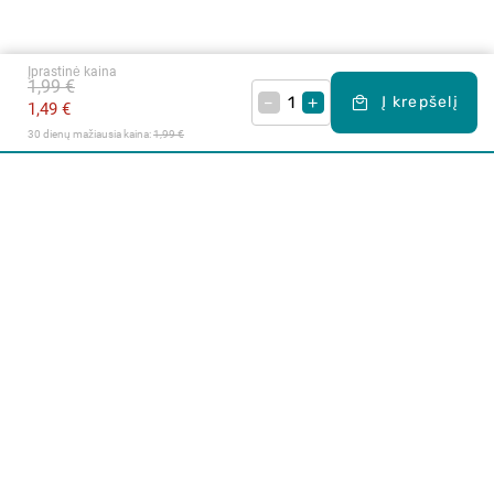
Įprastinė kaina
1,99 €
–
+
Į krepšelį
1,49 €
30 dienų mažiausia kaina: 
1,99 €
Apie mus
E. parduotuvė
Lojalumo programa