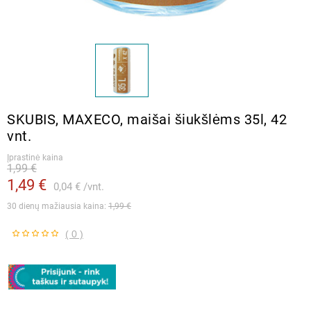
SKUBIS, MAXECO, maišai šiukšlėms 35l, 42
vnt.
Įprastinė kaina
1,99 €
1,49 €
0,04 €
vnt.
30 dienų mažiausia kaina: 
1,99 €
( 0 )