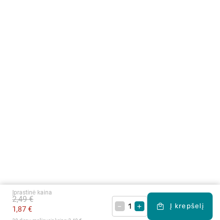
Įprastinė kaina
2,49 €
–
+
Į krepšelį
1,87 €