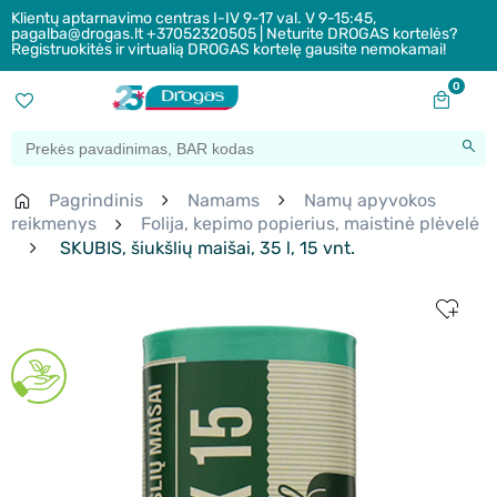
Klientų aptarnavimo centras I-IV 9-17 val. V 9-15:45,
pagalba@drogas.lt +37052320505 | Neturite DROGAS kortelės?
Registruokitės ir virtualią DROGAS kortelę gausite nemokamai!
0
Pagrindinis
Namams
Namų apyvokos
reikmenys
Folija, kepimo popierius, maistinė plėvelė
SKUBIS, šiukšlių maišai, 35 l, 15 vnt.