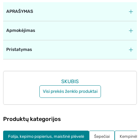
APRAŠYMAS
Apmokėjimas
Pristatymas
SKUBIS
Visi prekės ženklo produktai
Produktų kategorijos
Folija, kepimo popierius, maistinė plėvelė
Šepečiai
Kempinėlės