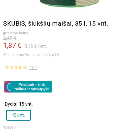
SKUBIS, šiukšlių maišai, 35 l, 15 vnt.
Įprastinė kaina
2,49 €
1,87 €
0,12 €
vnt.
30 dienų mažiausia kaina: 
2,49 €
( 0 )
Dydis
15 vnt.
15 vnt.
131997